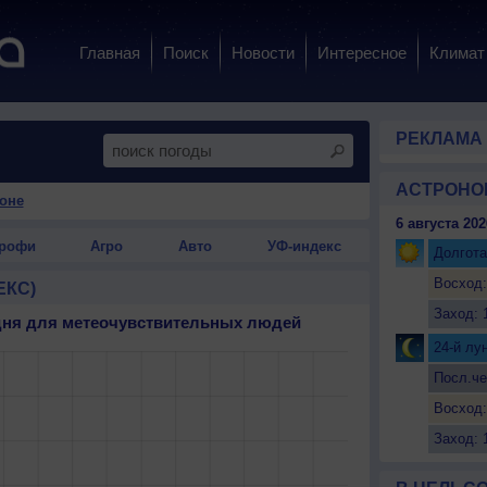
Главная
Поиск
Новости
Интересное
Климат
РЕКЛАМА
АСТРОНО
оне
6 августа 202
рофи
Агро
Авто
УФ-индекс
Долгота
Восход:
ЕКС)
Заход: 
 дня для метеочувствительных людей
24-й лу
Посл.че
Восход:
Заход: 