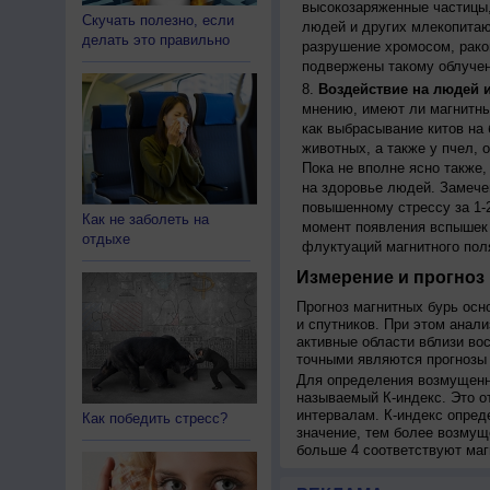
высокозаряженные частицы,
Скучать полезно, если
людей и других млекопитаю
делать это правильно
разрушение хромосом, рако
подвержены такому облучен
Воздействие на людей 
мнению, имеют ли магнитны
как выбрасывание китов на 
животных, а также у пчел,
Пока не вполне ясно также
на здоровье людей. Замече
повышенному стрессу за 1-2
Как не заболеть на
момент появления вспышек 
отдыхе
флуктуаций магнитного пол
Измерение и прогноз 
Прогноз магнитных бурь осн
и спутников. При этом анал
активные области вблизи во
точными являются прогнозы 
Для определения возмущенно
называемый К-индекс. Это о
интервалам. К-индекс опред
Как победить стресс?
значение, тем более возмущ
больше 4 соответствуют маг