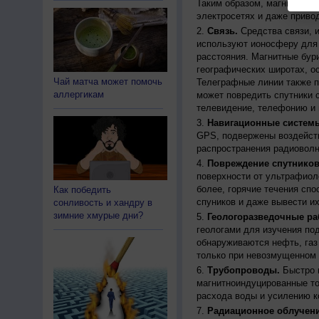
Таким образом, магнитные 
электросетях и даже приво
Связь.
Средства связи, 
используют ионосферу для 
расстояния. Магнитные бур
географических широтах, о
Чай матча может помочь
Телеграфные линии также п
аллергикам
может повредить спутники с
телевидение, телефонию и 
Навигационные систем
GPS, подвержены воздейств
распространения радиоволн
Повреждение спутников
поверхности от ультрафиол
более, горячие течения спо
Как победить
спуников и даже вывести их
сонливость и хандру в
зимние хмурые дни?
Геологоразведочные ра
геологами для изучения по
обнаруживаются нефть, газ
только при невозмущенном 
Трубопроводы.
Быстро 
магнитноиндуцированные ток
расхода воды и усилению к
Радиационное облучени