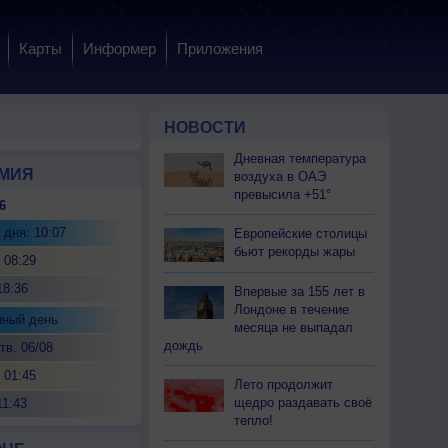
Карты
Информер
Приложения
НОВОСТИ
Дневная температура
МИЯ
воздуха в ОАЭ
превысила +51°
6
 дня: 10:07
Европейские столицы
бьют рекорды жары
 08:29
18:36
Впервые за 155 лет в
Лондоне в течение
нный день
месяца не выпадал
дождь
тв. 06/08
 01:45
Лето продолжит
щедро раздавать своё
11:43
тепло!