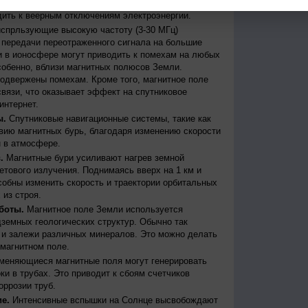
бури могут вызывать масштабные сбои в
дить к веерным отключениям электроэнергии.
испрльзующие высокую частоту (3-30 МГц)
передачи переотраженного сигнала на большие
и в ионосфере могут приводить к помехам на любых
собенно, вблизи магнитных полюсов Земли.
одвержены помехам. Кроме того, магнитное поле
вязи, что оказывает эффект на спутниковое
интернет.
ы.
Спутниковые навигационные системы, такие как
ию магнитных бурь, благодаря изменению скорости
 в атмосфере.
.
Магнитные бури усиливают нагрев земной
етового излучения. Поднимаясь вверх на 1 км и
собны изменить скорость и траектории орбитальных
 из строя.
боты.
Магнитное поле Земли используется
дземных геологических структур. Обычно так
 и залежи различных минералов. Это можно делать
магнитном поле.
меняющиеся магнитные поля могут генерировать
и в трубах. Это приводит к сбоям счетчиков
оррозии труб.
е.
Интенсивные вспышки на Солнце высвобождают