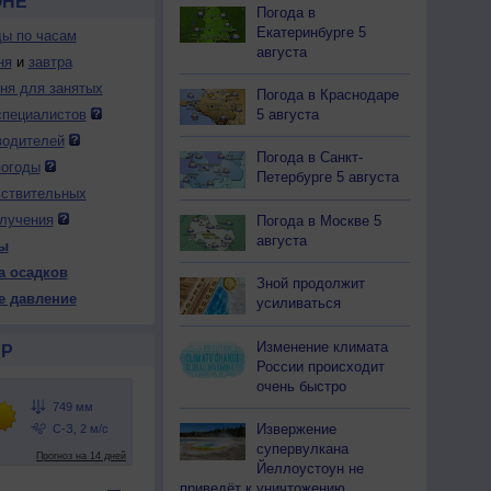
ОНЕ
Погода в
Екатеринбурге 5
ды по часам
августа
ня
и
завтра
дня для занятых
Погода в Краснодаре
5 августа
специалистов
водителей
Погода в Санкт-
погоды
Петербурге 5 августа
вствительных
лучения
Погода в Москве 5
августа
ы
а осадков
Зной продолжит
е давление
усиливаться
Изменение климата
Р
России происходит
очень быстро
Извержение
супервулкана
Йеллоустоун не
приведёт к уничтожению