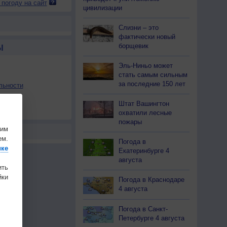
 погоду на сайт
цивилизации
Слизни – это
фактически новый
борщевик
Ы
Эль-Ниньо может
стать самым сильным
за последние 150 лет
льности
осы
Штат Вашингтон
а
охватили лесные
пожары
шим
ем.
Погода в
ике
Екатеринбурге 4
августа
ить
ки
Погода в Краснодаре
4 августа
Погода в Санкт-
Петербурге 4 августа