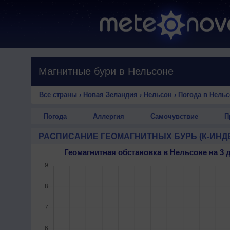
Магнитные бури в Нельсоне
Все страны
›
Новая Зеландия
›
Нельсон
›
Погода в Нельс
Погода
Аллергия
Самочувствие
П
РАСПИСАНИЕ ГЕОМАГНИТНЫХ БУРЬ (К-ИНД
Геомагнитная обстановка в Нельсоне на 3