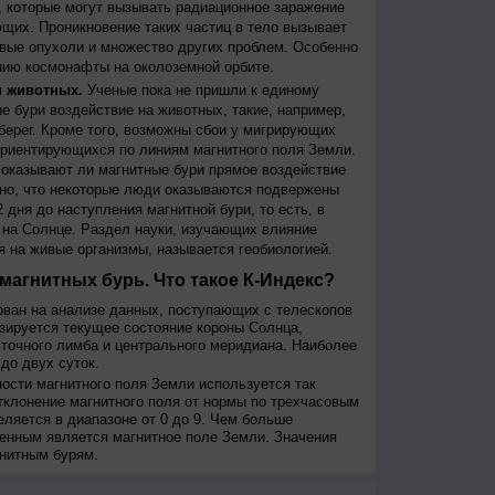
 которые могут вызывать радиационное заражение
щих. Проникновение таких частиц в тело вызывает
вые опухоли и множество других проблем. Особенно
ию космонафты на околоземной орбите.
и животных.
Ученые пока не пришли к единому
е бури воздействие на животных, такие, например,
берег. Кроме того, возможны сбои у мигрирующих
 ориентирующихся по линиям магнитного поля Земли.
, оказывают ли магнитные бури прямое воздействие
но, что некоторые люди оказываются подвержены
 дня до наступления магнитной бури, то есть, в
на Солнце. Раздел науки, изучающих влияние
я на живые организмы, называется геобиологией.
магнитных бурь. Что такое К-Индекс?
ован на анализе данных, поступающих с телескопов
изируется текущее состояние короны Солнца,
сточного лимба и центрального меридиана. Наиболее
до двух суток.
сти магнитного поля Земли используется так
тклонение магнитного поля от нормы по трехчасовым
еляется в диапазоне от 0 до 9. Чем больше
енным является магнитное поле Земли. Значения
нитным бурям.