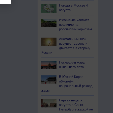
Погода в Москве 4
августа
Изменение климата
повлияло на
российский чернозём
Аномальный зной
иссушил Европу и
двигается в сторону
России
Последняя жара
нынешнего лета
В Южной Корее
обновлён
национальный рекорд
жары
Первая неделя
августа в Санкт-
Петербурге жаркой не