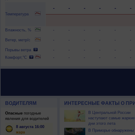
-
-
-
-
-
-
Температура
Влажность, %
-
-
-
-
-
-
Ветер, метр/с
-
-
-
-
-
-
Порывы ветра
-
-
-
-
-
-
Комфорт,°C
-
-
-
-
-
-
ВОДИТЕЛЯМ
ИНТЕРЕСНЫЕ ФАКТЫ О ПР
В Центральной России
Опасные
погодные
наступают самые жаркие
явления для водителей
дни этого лета
8 августа 16:00
В Приморье обнаружены
жара