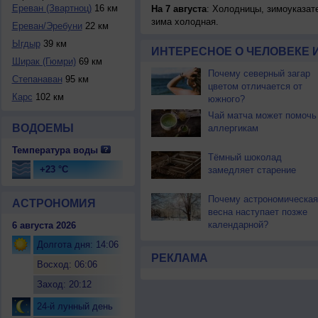
Ереван (Звартноц)
16 км
На 7 августа
: Холодницы, зимоуказат
зима холодная.
Ереван/Эребуни
22 км
Ыгдыр
39 км
ИНТЕРЕСНОЕ О ЧЕЛОВЕКЕ 
Ширак (Гюмри)
69 км
Почему северный загар
Степанаван
95 км
цветом отличается от
Карс
102 км
южного?
Чай матча может помочь
ВОДОЕМЫ
аллергикам
Температура воды
Тёмный шоколад
+23 °C
замедляет старение
Почему астрономическая
АСТРОНОМИЯ
весна наступает позже
календарной?
6 августа 2026
Долгота дня: 14:06
РЕКЛАМА
Восход: 06:06
Заход: 20:12
24-й лунный день