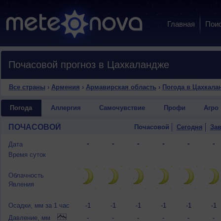
Главная
Пои
Почасовой прогноз в Цахкаландже
Все страны
›
Армения
›
Армавирская область
›
Погода в Цахкала
Погода
Аллергия
Самочувствие
Профи
Агро
ПОЧАСОВОЙ
Почасовой
Сегодня
Зав
-
-
-
-
-
-
Дата
-
-
-
-
-
-
Время суток
Облачность
Явления
Осадки, мм за 1 час
-1
-1
-1
-1
-1
-1
Давление, мм
-
-
-
-
-
-