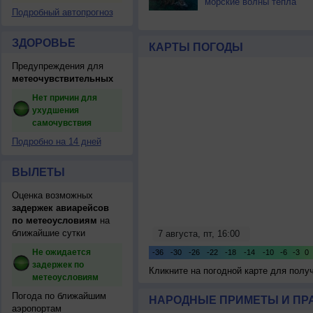
морские волны тепла
Подробный автопрогноз
ЗДОРОВЬЕ
КАРТЫ ПОГОДЫ
Предупреждения для
метеочувствительных
Нет причин для
ухудшения
самочувствия
Подробно на 14 дней
ВЫЛЕТЫ
Оценка возможных
задержек авиарейсов
по метеоусловиям
на
ближайшие сутки
Не ожидается
задержек по
Кликните на погодной карте для пол
метеоусловиям
Погода по ближайшим
НАРОДНЫЕ ПРИМЕТЫ И ПР
аэропортам