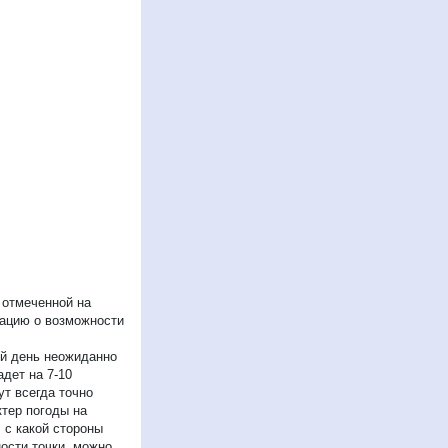
 отмеченной на
мацию о возможности
ый день неожиданно
дет на 7-10
ут всегда точно
ктер погоды на
 с какой стороны
ости точки, можно