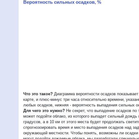
Вероятность сильных осадков, %
Что это такое?
Диаграмма вероятности осадков показывает 
карте, и плюс-минус три часа относительно времени, указа
любых осадков, нижняя - вероятность выпадения сильных о
Для чего это нужно?
Не секрет, что выпадение осадков по 
может подойти облако, из которого выпадет сильный дождь
градусов, а в 10 км от этого места будет продолжать свет
спрогнозоировать время и место выпадения осадков над зад
окружающей местности. Чтобы понять, возможны ли осадки в
могут подойти дождевые облака, мы разработали специальну