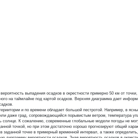
вероятность выпадения осадков в окрестности примерно 50 км от точки,
нного на таймлайне под картой осадков. Верхняя диаграмма дает инфор
садков.
териитории и по времени обладает большой пестротой. Например, в ясн
 или даже град, сопровождающийся порывистым ветром, температура упа
ить солнце. К сожалению, современные глобальные модели погоды не мог
анной точкой, но при этом достаточно хорошо прогнозируют общий хара
 заданной точке в примерный временной интервал, а также определить,
ю диаграмму вероятности осадков. Зная вероятность осадков в окрестн