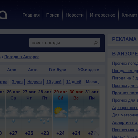
Главная
Поиск
Новости
Интересное
Климат
РЕКЛАМА
В АНЗОРЕ
а
›
Погода в Анзорее
Прогноз пого
Агро
Авто
Г/м бури
УФ-индекс
Погода сегод
Погода на 3 
втра
3 дня
Неделя
10 дней
14 дней
Месяц
Прогноз для 
вг
26 авг
27 авг
28 авг
29 авг
30 авг
31 авг
1 сен
2 сен
3 
Прогноз пог
т
Ср
Чт
Пт
Сб
Вс
Пн
Вт
Ср
Прогноз для 
Агропрогноз 
Для метеочу
Аллергия на
Прогноз магн
0
+27
+25
+23
+24
+24
+27
+28
+29
+
Индекс УФ-из