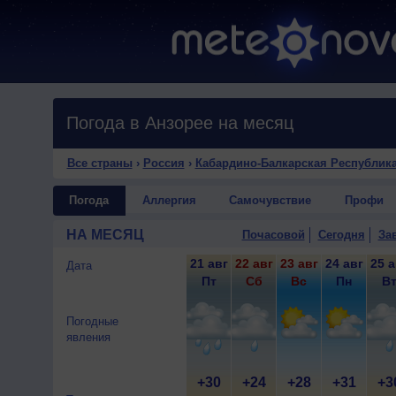
Погода в Анзорее на месяц
Все страны
›
Россия
›
Кабардино-Балкарская Республик
Погода
Аллергия
Самочувствие
Профи
НА МЕСЯЦ
Почасовой
Сегодня
За
21 авг
22 авг
23 авг
24 авг
25 а
Дата
Пт
Сб
Вс
Пн
В
Погодные
явления
+30
+24
+28
+31
+3