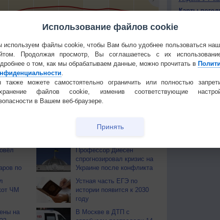
Карты погод
Атмосферно
Использование файлов cookie
8
+16
+15
+12
+16
+15
+16
+17
+16
+
 используем файлы cookie, чтобы Вам было удобнее пользоваться на
КОНТАКТ
йтом. Продолжая просмотр, Вы соглашаетесь с их использовани
О проекте
тья декада
Мобильная версия
дробнее о том, как мы обрабатываем данные, можно прочитать в
Полит
нфиденциальности
.
Политика
 также можете самостоятельно ограничить или полностью запрет
конфиденциа
охранение файлов cookie, изменив соответствующие настрой
Частые вопр
зопасности в Вашем веб-браузере.
Гостевая книг
Принять
ОВ
ровёл
Профессор Диесен
спрогнозировал кризис на
аров по
Украине после конфликта
л
Устная часть ЕГЭ по
кот ЧМ
истории появится к 2030
году
ены на
В Москве в ДТП с