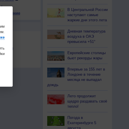
ы
В Центральной России
е давление
наступают самые
15
+18
+16
+18
+13
+15
+14
+12
+10
жаркие дни этого лета
шим
Ы
Дневная температура
ем.
воздуха в ОАЭ
ике
превысила +51°
ить
льности
Европейские столицы
ки
осы
бьют рекорды жары
а
Впервые за 155 лет в
Лондоне в течение
месяца не выпадал
дождь
Лето продолжит
щедро раздавать своё
тепло!
Погода в
Екатеринбурге 5
августа