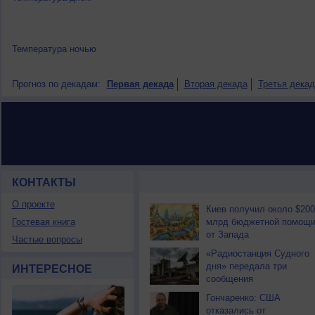
Температура ночью
Прогноз по декадам:
Первая декада
Вторая декада
Третья декад
КОНТАКТЫ
НОВОСТИ ПАРТНЕРОВ
О проекте
Киев получил около $200
Гостевая книга
млрд бюджетной помощ
от Запада
Частые вопросы
«Радиостанция Судного
дня» передала три
ИНТЕРЕСНОЕ
сообщения
Гончаренко: США
отказались от