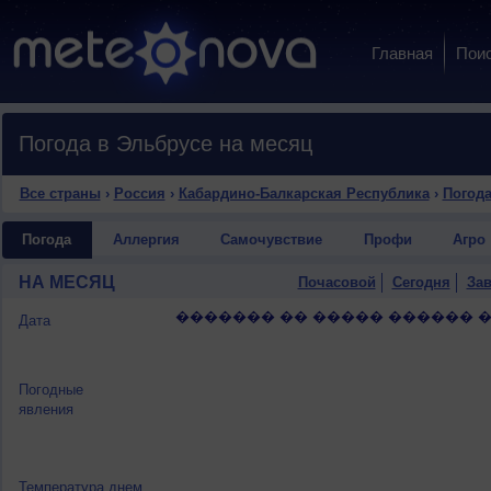
Главная
Пои
Погода в Эльбрусе на месяц
Все страны
›
Россия
›
Кабардино-Балкарская Республика
›
Погода
Погода
Аллергия
Самочувствие
Профи
Агро
НА МЕСЯЦ
Почасовой
Сегодня
Зав
������� �� ����� ������ �
Дата
Погодные
явления
Температура днем