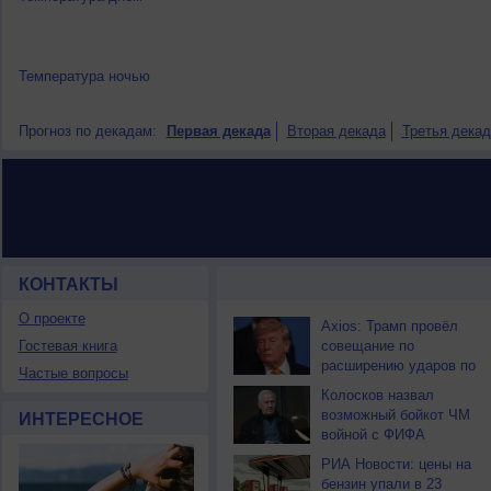
Температура ночью
Прогноз по декадам:
Первая декада
Вторая декада
Третья декад
КОНТАКТЫ
НОВОСТИ ПАРТНЕРОВ
О проекте
Axios: Трамп провёл
Гостевая книга
совещание по
расширению ударов по
Частые вопросы
Ирану
Колосков назвал
возможный бойкот ЧМ
ИНТЕРЕСНОЕ
войной с ФИФА
РИА Новости: цены на
бензин упали в 23