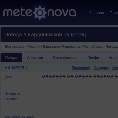
Главная
Пои
Погода в Кардоникской на месяц
Все страны
›
Россия
›
Карачаево-Черкесская Республика
›
Погода
Погода
Аллергия
Самочувствие
Профи
Агро
НА МЕСЯЦ
Почасовой
Сегодня
Зав
������� �� ����� ������ 
Дата
Погодные
явления
Температура днем