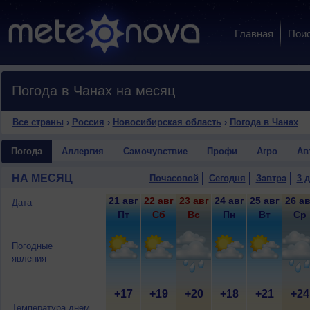
Главная
Пои
Погода в Чанах на месяц
Все страны
›
Россия
›
Новосибирская область
›
Погода в Чанах
Погода
Аллергия
Самочувствие
Профи
Агро
Ав
НА МЕСЯЦ
Почасовой
Сегодня
Завтра
3 
21 авг
22 авг
23 авг
24 авг
25 авг
26 ав
Дата
Пт
Сб
Вс
Пн
Вт
Ср
Погодные
явления
+17
+19
+20
+18
+21
+24
Температура днем