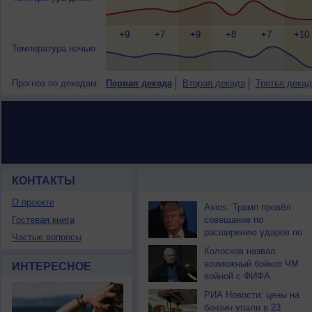
+9
+7
+9
+8
+7
+10
Температура ночью
Прогноз по декадам:
Первая декада
Вторая декада
Третья декад
КОНТАКТЫ
НОВОСТИ ПАРТНЕРОВ
О проекте
Axios: Трамп провёл
Гостевая книга
совещание по
расширению ударов по
Частые вопросы
Ирану
Колосков назвал
возможный бойкот ЧМ
ИНТЕРЕСНОЕ
войной с ФИФА
РИА Новости: цены на
бензин упали в 23