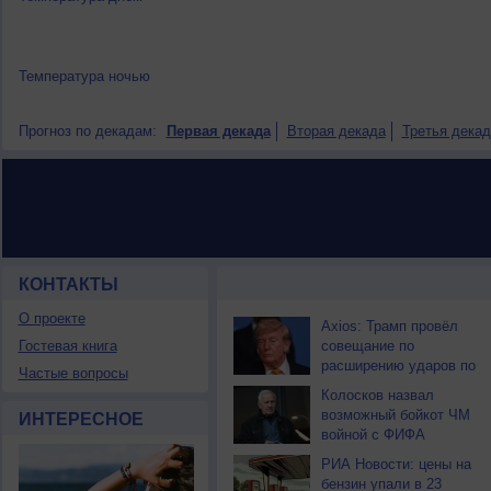
Температура ночью
Прогноз по декадам:
Первая декада
Вторая декада
Третья декад
КОНТАКТЫ
НОВОСТИ ПАРТНЕРОВ
О проекте
Axios: Трамп провёл
Гостевая книга
совещание по
расширению ударов по
Частые вопросы
Ирану
Колосков назвал
возможный бойкот ЧМ
ИНТЕРЕСНОЕ
войной с ФИФА
РИА Новости: цены на
бензин упали в 23