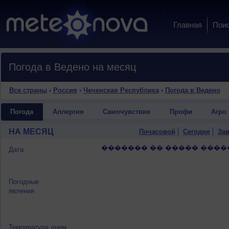
Главная
Пои
Погода в Ведено на месяц
Все страны
›
Россия
›
Чеченская Республика
›
Погода в Ведено
Погода
Аллергия
Самочувствие
Профи
Агро
НА МЕСЯЦ
Почасовой
Сегодня
Зав
������� �� ����� ����
Дата
Погодные
явления
Температура днем