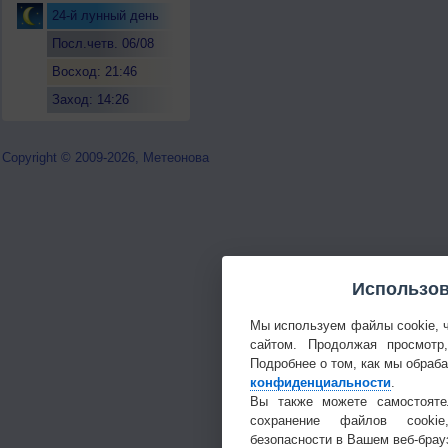
24-й лунный день
Посл.четв. 06/08
Восход: 21:46
Заход: 14:26
Copyright © 2009-2026, Метеонова
Использов
Мы используем файлы cookie, 
сайтом. Продолжая просмотр
Подробнее о том, как мы обраб
конфиденциальности
.
Вы также можете самостояте
сохранение файлов cookie
безопасности в Вашем веб-брау