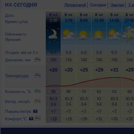
НА СЕГОДНЯ
Почасовой
Сегодня
Завтра
3 
6 чт
6 чт
6 чт
6 чт
6 чт
6 чт
Дата
2:00
5:00
8:00
11:00
14:00
17:0
Время суток
Облачность
Явления
Осадки, мм за 3 ч
0.0
0.0
0.0
0.0
0.0
0.1
Давление, мм
745
745
745
745
745
744
+20
+20
+25
+29
+31
+29
Температура
Влажность, %
89
90
74
61
53
65
Ю-З
Ю-З
Ю-З
Ю
Ю-З
Ю-З
Ветер, метр/с
3-6
2-5
3-6
3-6
3-6
1-3
Порывы ветра
<7
<7
<7
<7
<7
<7
Комфорт,°C
+19
+18
+26
+31
+33
+32