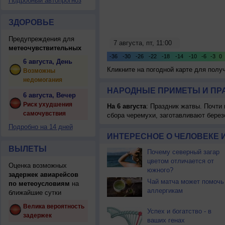
Подробный автопрогноз
ЗДОРОВЬЕ
Предупреждения для
метеочувствительных
6 августа, День
Кликните на погодной карте для пол
Возможны
недомогания
НАРОДНЫЕ ПРИМЕТЫ И ПР
6 августа, Вечер
Риск ухудшения
На 6 августа
: Праздник жатвы. Почти
самочувствия
сбора черемухи, заготавливают берез
Подробно на 14 дней
ИНТЕРЕСНОЕ О ЧЕЛОВЕКЕ 
ВЫЛЕТЫ
Почему северный загар
цветом отличается от
Оценка возможных
южного?
задержек авиарейсов
Чай матча может помочь
по метеоусловиям
на
аллергикам
ближайшие сутки
Велика вероятность
Успех и богатство - в
задержек
ваших генах