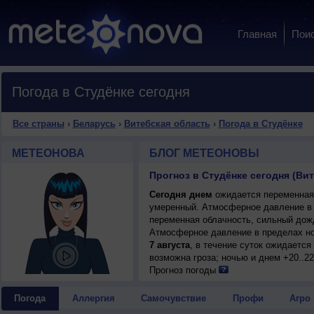
Главная
Пои
Погода в Студёнке сегодня
Все страны
›
Беларусь
›
Витебская область
›
Погода в Студёнке
МЕТЕОНОВА
БЛОГ МЕТЕОНОВЫ
Прогноз в Студёнке сегодня (Ви
Сегодня днем
ожидается переменная о
умеренный. Атмосферное давление в 
переменная облачность, сильный дождь
Атмосферное давление в пределах н
7 августа
, в течение суток ожидаетс
возможна гроза; ночью и днем +20..22
Прогноз погоды
Погода
Аллергия
Самочувствие
Профи
Агро