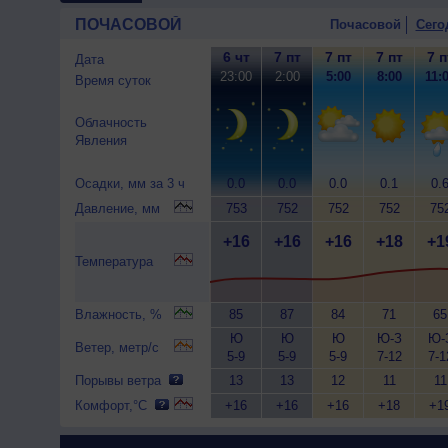
ПОЧАСОВОЙ
Почасовой
Сего
6 чт
7 пт
7 пт
7 пт
7 п
Дата
23:00
2:00
5:00
8:00
11:
Время суток
Облачность
Явления
Осадки, мм за 3 ч
0.0
0.0
0.0
0.1
0.
Давление, мм
753
752
752
752
75
+16
+16
+16
+18
+1
Температура
Влажность, %
85
87
84
71
65
Ю
Ю
Ю
Ю-З
Ю-
Ветер, метр/с
5-9
5-9
5-9
7-12
7-1
Порывы ветра
13
13
12
11
11
Комфорт,°C
+16
+16
+16
+18
+1