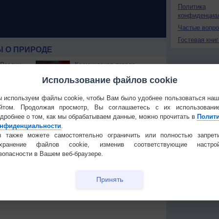
Политика
конфиденциа
Частые вопр
Гостевая книг
 О ПРИРОДЕ
 России
Космическая погода
ые жаркие
влияет на транспорт
Использование файлов cookie
строит
В Приморье обнаружены
 используем файлы cookie, чтобы Вам было удобнее пользоваться на
тень
морские волны тепла
йтом. Продолжая просмотр, Вы соглашаетесь с их использовани
дробнее о том, как мы обрабатываем данные, можно прочитать в
Полит
 охватили
нфиденциальности
.
 также можете самостоятельно ограничить или полностью запрет
охранение файлов cookie, изменив соответствующие настрой
зопасности в Вашем веб-браузере.
Температура
Облачность
Осадки
Принять