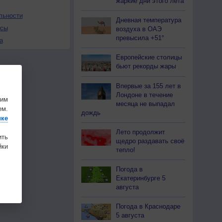
жаркие дни этого лета
льности
Дневная температура
осы
воздуха в ОАЭ
превысила +51°
а
Европейские столицы
бьют рекорды жары
Впервые за 155 лет в
Лондоне в течение
шим
месяца не выпадал
ем.
дождь
ике
Лето продолжит
ить
щедро раздавать своё
ки
тепло!
Погода в
Екатеринбурге 5
августа
Погода в Краснодаре
5 августа