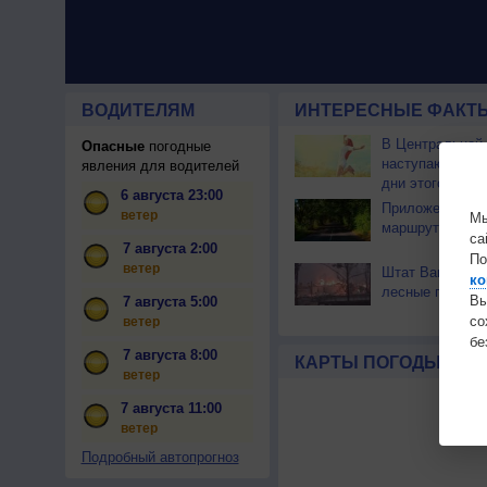
ВОДИТЕЛЯМ
ИНТЕРЕСНЫЕ ФАКТЫ
В Центральной
Опасные
погодные
наступают сам
явления для водителей
дни этого лета
6 августа 23:00
Приложение по
ветер
Мы
маршрут через 
са
7 августа 2:00
По
ветер
Штат Вашингтон
ко
лесные пожары
Вы
7 августа 5:00
с
ветер
бе
7 августа 8:00
КАРТЫ ПОГОДЫ
ветер
7 августа 11:00
ветер
Подробный автопрогноз