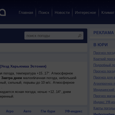
Главная
Поиск
Новости
Интересное
Климат
РЕКЛАМА
В ЮРИ
Прогноз пого
Краткий прогн
Подробный пр
 (Уезд Харьюмаа Эстония)
Прогноз пого
я погода, температура +15..17°. Атмосферное
Прогноз для 
.
Завтра днем
малооблачная погода, небольшой
адный, сильный, порывы до 10 м/с. Атмосферное
Агропрогноз 
 .
Медицинский 
ожидается ясная погода; ночью +12..14°, днем
Прогноз магн
меренный.
Индекс УФ-из
Карты погоды
Агро
Авто
Г/м бури
УФ-индекс
Инфографик