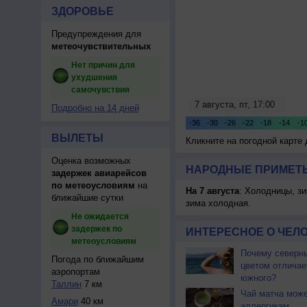
ЗДОРОВЬЕ
Предупреждения для
метеочувствительных
Нет причин для
ухудшения
самочувствия
Подробно на 14 дней
ВЫЛЕТЫ
Кликните на погодной карте
Оценка возможных
НАРОДНЫЕ ПРИМЕТЫ
задержек авиарейсов
по метеоусловиям
на
На 7 августа
: Холодницы, зи
ближайшие сутки
зима холодная.
Не ожидается
задержек по
ИНТЕРЕСНОЕ О ЧЕЛО
метеоусловиям
Почему северны
Погода по ближайшим
цветом отличае
аэропортам
южного?
Таллин
7 км
Чай матча може
Амари
40 км
аллергикам