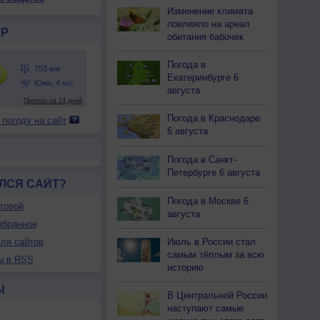
Изменение климата
повлияло на ареал
Р
обитания бабочек
Погода в
Екатеринбурге 6
августа
Погода в Краснодаре
 погоду на сайт
6 августа
Погода в Санкт-
Петербурге 6 августа
ЛСЯ САЙТ?
Погода в Москве 6
товой
августа
збранное
ля сайтов
Июль в России стал
самым тёплым за всю
ы в RSS
историю
Ы
В Центральной России
наступают самые