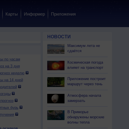
Карты
Информер
Приложения
НОВОСТИ
Максимум лета не
сдаётся
ды по часам
Космическая погода
оз на 3 дня
влияет на транспорт
огноз неделю
Приложение построит
ды на 14 дней
маршрут через тень
водителей
погоды
Атмосфера начала
замерзать
прогноз
итных бурь
В Приморье
лучения
обнаружены морские
волны тепла
а осадков