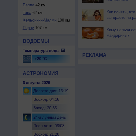
Рапла
42 км
Как понять, что
Тапа
62 км
выгораете на р
Хельсинки-Малми
100 км
Пярну
107 км
Кому нельзя ес
мандарины?
ВОДОЕМЫ
Температура воды
РЕКЛАМА
+20 °C
АСТРОНОМИЯ
6 августа 2026
Долгота дня: 16:19
Восход: 04:16
Заход: 20:35
24-й лунный день
Посл.четв. 06/08
Восход: 21:28