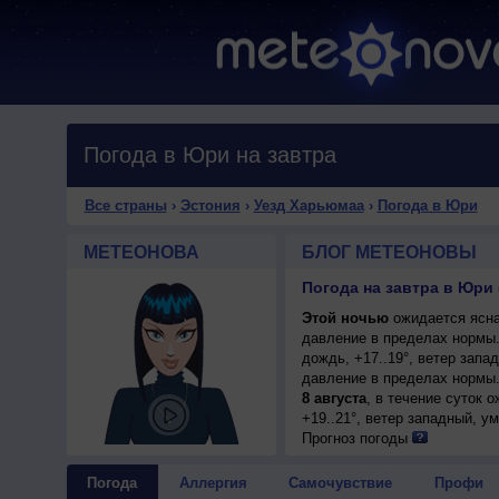
Погода в Юри на завтра
Все страны
›
Эстония
›
Уезд Харьюмаа
›
Погода в Юри
МЕТЕОНОВА
БЛОГ МЕТЕОНОВЫ
Погода на завтра в Юри
Этой ночью
ожидается ясна
давление в пределах нормы
дождь, +17..19°, ветер зап
давление в пределах нормы.
8 августа
, в течение суток 
+19..21°, ветер западный, у
Прогноз погоды
Погода
Аллергия
Самочувствие
Профи