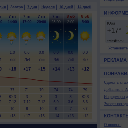
дня
Завтра
3 дня
Неделя
10 дней
14 дней
ИНФОРМЕ
т
7 пт
7 пт
7 пт
7 пт
8 сб
8 сб
00
14:00
17:00
20:00
23:00
2:00
5:00
Установите
6
1.0
0.6
0.0
0.0
0.0
0.0
2
753
754
755
756
756
757
РЕКЛАМА
9
+18
+17
+15
+14
+13
+12
ПОНРАВИ
Сделать стар
Добавить в И
77
71
70
74
74
79
З
Ю-З
З
З
З
З
Ю-З
Информеры д
2
7-12
7-12
7-12
5-9
3-6
3-6
Экпорт погод
10
9
10
9
7
<7
КОНТАКТ
9
+18
+17
+15
+14
+13
+12
О проекте