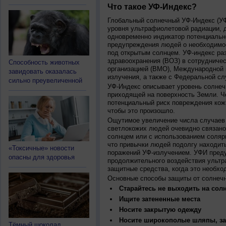
Что такое УФ-Индекс?
Глобальный солнечный УФ-Индекс (УФИ
уровня ультрафиолетовой радиации, 
одновременно индикатор потенциальн
предупреждения людей о необходимос
под открытым солнцем. УФ-индекс ра
здравоохранения (ВОЗ) в сотрудниче
Способность животных
организацией (ВМО), Международной
завидовать оказалась
излучения, а также с Федеральной с
сильно преувеличенной
УФ-Индекс описывает уровень солнеч
приходящей на поверхность Земли. Ч
потенциальный риск повреждения кожи
чтобы это произошло.
Ощутимое увеличение числа случаев 
светлокожих людей очевидно связано
солнцем или с использованием соляр
что привычки людей подолгу находить
«Токсичные» новости
поражений УФ-излучением. УФИ пред
опасны для здоровья
продолжительного воздействия ультр
защитные средства, когда это необхо
Основные способы защиты от солнеч
Старайтесь не выходить на солн
Ищите затененные места
Носите закрытую одежду
Носите широкополые шляпы, за
Тёмный шоколад