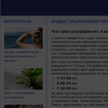
ИНТЕРЕСНОЕ
ИНДЕКС УЛЬТРАФИОЛЕТОВ
Что такое ультрафиолет, и к
С начала семидесятых годов прошлог
количества случаев заболевания рако
индивидуальными привычками людей 
Считалось, что загорать - это, несомн
Почему северный загар
так, и чрезмерное пребывание на сол
цветом отличается от
увеличению риска заболевания раком
южного?
Все люди на планете подвержены воз
исходящего от Солнца. Ультрафиолет
радиация) соответствует диапазону э
нанометров и подразделяется на три 
A 315-400 nm
B 280-315 nm
C 100-280 nm
Букет сирени вреден
По мере прохождения лучей сквозь з
90% лучей класса B поглощаются озо
для здоровья
углекислым газом. Таким образом, У
Земли, представляет из себя волны А