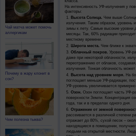
класса.
На интенсивность УФ-излучения у по
факторы:
Высота Солнца.
Чем выше Солнце 
излучения. Таким образом, уровень и
Чай матча может помочь
зимы к лету. Самые высокие уровни 
аллергикам
месяцы. Так, 60% радиации приходит
местному времени.
Широта места.
Чем ближе к экват
Облачный покров.
Уровень УФ-ра
даже при некоторой облачности, изл
переотражению от облаков, создавая
излучения. Тонкая облачность может
Почему в жару клонит в
Высота над уровнем моря.
На бо
сон?
поглощает меньше УФ-радиации, пос
УФ-уровень увеличивается примерно
Озон.
Озон поглощает часть УФ-ра
поверхности Земли. Концентрация оз
года, так и в пределах одного дня.
Отражение от земной поверхнос
рассеивается в различной степени р
Чем полезна тыква?
отражает до 80%, сухой песок – окол
находящиеся в помещении, получают
людьми на открытой местности. Люд