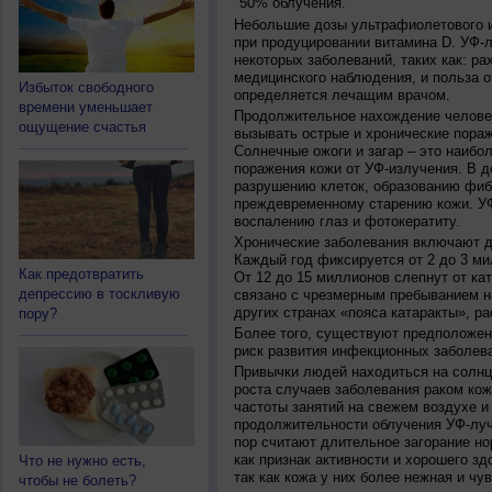
50% облучения.
Небольшие дозы ультрафиолетового и
при продуцировании витамина D. УФ-
некоторых заболеваний, таких как: рах
медицинского наблюдения, и польза о
Избыток свободного
определяется лечащим врачом.
времени уменьшает
Продолжительное нахождение челове
ощущение счастья
вызывать острые и хронические пораж
Солнечные ожоги и загар – это наибо
поражения кожи от УФ-излучения. В д
разрушению клеток, образованию фиб
преждевременному старению кожи. УФ
воспалению глаз и фотокератиту.
Хронические заболевания включают дв
Каждый год фиксируется от 2 до 3 ми
Как предотвратить
От 12 до 15 миллионов слепнут от ка
депрессию в тоскливую
связано с чрезмерным пребыванием на
других странах «пояса катаракты», ра
пору?
Более того, существуют предположен
риск развития инфекционных заболева
Привычки людей находиться на солнц
роста случаев заболевания раком кож
частоты занятий на свежем воздухе и
продолжительности облучения УФ-луч
пор считают длительное загорание но
как признак активности и хорошего зд
Что не нужно есть,
так как кожа у них более нежная и чу
чтобы не болеть?