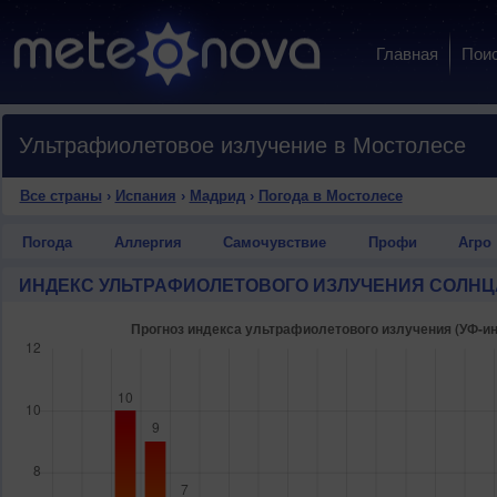
Главная
Пои
Ультрафиолетовое излучение в Мостолесе
Все страны
›
Испания
›
Мадрид
›
Погода в Мостолесе
Погода
Аллергия
Самочувствие
Профи
Агро
ИНДЕКС УЛЬТРАФИОЛЕТОВОГО ИЗЛУЧЕНИЯ СОЛНЦ