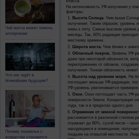
класса.
На интенсивность УФ-излучения у по
факторы:
Высота Солнца.
Чем выше Солнце 
излучения. Таким образом, уровень и
Чай матча может помочь
зимы к лету. Самые высокие уровни 
аллергикам
месяцы. Так, 60% радиации приходит
местному времени.
Широта места.
Чем ближе к экват
Облачный покров.
Уровень УФ-ра
даже при некоторой облачности, изл
переотражению от облаков, создавая
излучения. Тонкая облачность может
Что нас ждёт в
Высота над уровнем моря.
На бо
ближайшем будущем?
поглощает меньше УФ-радиации, пос
УФ-уровень увеличивается примерно
Озон.
Озон поглощает часть УФ-ра
поверхности Земли. Концентрация оз
года, так и в пределах одного дня.
Отражение от земной поверхнос
рассеивается в различной степени р
отражает до 80%, сухой песок – окол
находящиеся в помещении, получают
Почему похмелье с
людьми на открытой местности. Люд
возрастом становится