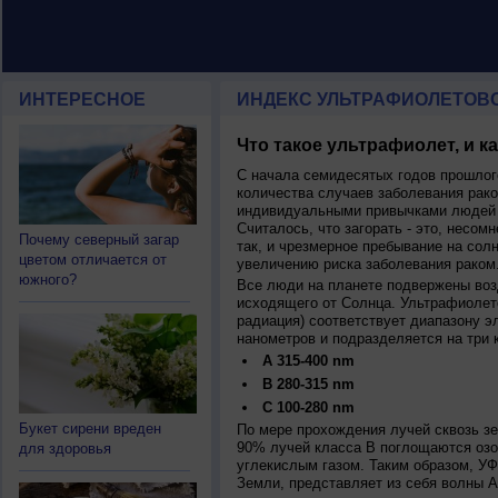
ИНТЕРЕСНОЕ
ИНДЕКС УЛЬТРАФИОЛЕТОВ
Что такое ультрафиолет, и к
С начала семидесятых годов прошлог
количества случаев заболевания рако
индивидуальными привычками людей 
Считалось, что загорать - это, несомн
Почему северный загар
так, и чрезмерное пребывание на сол
цветом отличается от
увеличению риска заболевания раком
южного?
Все люди на планете подвержены воз
исходящего от Солнца. Ультрафиолет
радиация) соответствует диапазону э
нанометров и подразделяется на три 
A 315-400 nm
B 280-315 nm
C 100-280 nm
Букет сирени вреден
По мере прохождения лучей сквозь з
90% лучей класса B поглощаются озо
для здоровья
углекислым газом. Таким образом, У
Земли, представляет из себя волны А