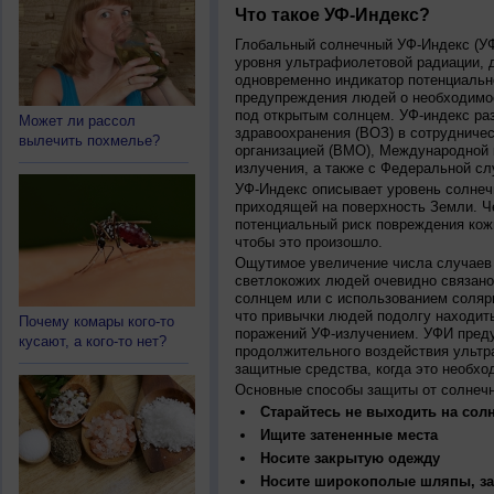
Что такое УФ-Индекс?
Глобальный солнечный УФ-Индекс (УФИ
уровня ультрафиолетовой радиации, 
одновременно индикатор потенциальн
предупреждения людей о необходимос
под открытым солнцем. УФ-индекс ра
Может ли рассол
здравоохранения (ВОЗ) в сотрудниче
вылечить похмелье?
организацией (ВМО), Международной
излучения, а также с Федеральной с
УФ-Индекс описывает уровень солнеч
приходящей на поверхность Земли. Ч
потенциальный риск повреждения кожи
чтобы это произошло.
Ощутимое увеличение числа случаев 
светлокожих людей очевидно связано
солнцем или с использованием соляр
что привычки людей подолгу находить
Почему комары кого-то
поражений УФ-излучением. УФИ пред
кусают, а кого-то нет?
продолжительного воздействия ультр
защитные средства, когда это необхо
Основные способы защиты от солнеч
Старайтесь не выходить на солн
Ищите затененные места
Носите закрытую одежду
Носите широкополые шляпы, за