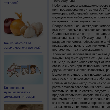
50% облучения.
тяжелее?
Небольшие дозы ультрафиолетового и
при продуцировании витамина D. УФ-
некоторых заболеваний, таких как: рах
медицинского наблюдения, и польза о
определяется лечащим врачом.
Продолжительное нахождение челове
вызывать острые и хронические пораж
Солнечные ожоги и загар – это наибо
поражения кожи от УФ-излучения. В д
разрушению клеток, образованию фиб
Как избавиться от
преждевременному старению кожи. УФ
запаха чеснока изо рта?
воспалению глаз и фотокератиту.
Хронические заболевания включают дв
Каждый год фиксируется от 2 до 3 ми
От 12 до 15 миллионов слепнут от ка
связано с чрезмерным пребыванием на
других странах «пояса катаракты», ра
Более того, существуют предположен
риск развития инфекционных заболева
Привычки людей находиться на солнц
роста случаев заболевания раком кож
Как спокойно
частоты занятий на свежем воздухе и
путешествовать с
продолжительности облучения УФ-луч
домашним питомцем
пор считают длительное загорание но
как признак активности и хорошего зд
так как кожа у них более нежная и чу