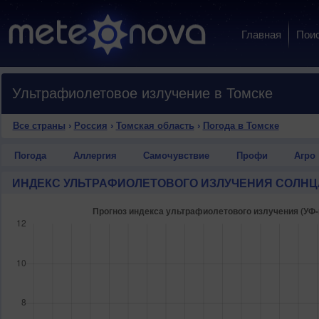
Главная
Пои
Ультрафиолетовое излучение в Томске
Все страны
›
Россия
›
Томская область
›
Погода в Томске
Погода
Аллергия
Самочувствие
Профи
Агро
ИНДЕКС УЛЬТРАФИОЛЕТОВОГО ИЗЛУЧЕНИЯ СОЛНЦ