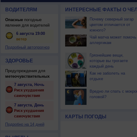
ВОДИТЕЛЯМ
ИНТЕРЕСНЫЕ ФАКТЫ О ЧЕЛ
Почему северный загар
Опасные
погодные
цветом отличается от
явления для водителей
южного?
6 августа 19:00
Чай матча может помочь
ветер
аллергикам
Подробный автопрогноз
Грязнейшие вещи,
ЗДОРОВЬЕ
которые вы трогаете
каждый день
Предупреждения для
Как не заболеть на
метеочувствительных
отдыхе
7 августа, Ночь
Риск ухудшения
Вредно ли спать с мокро
самочувствия
головой?
7 августа, День
Риск ухудшения
самочувствия
КАРТЫ ПОГОДЫ
Подробно на 14 дней