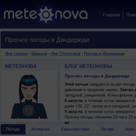
Главная
Пои
Прогноз погоды в Дандерюде
Все страны
›
Швеция
›
Лен Стокгольм
›
Погода в Дандерюде
МЕТЕОНОВА
БЛОГ МЕТЕОНОВЫ
Прогноз погоды в Дандерюде
Этой ночью
ожидается ясная погода,
давление в пределах нормы.
Завтра 
западный, умеренный. Атмосферное д
8 августа
, в течение суток ожидается
днем +20..22°, ветер юго-западный, у
9 августа
, в течение суток ожидается
днем +24..26°, ветер западный, умере
Прогноз погоды
обновлен 23 часа 22 
10 августа
, ожидается переменная обл
ветер западный, умеренный.
Погода
Аллергия
Самочувствие
Профи
Агро