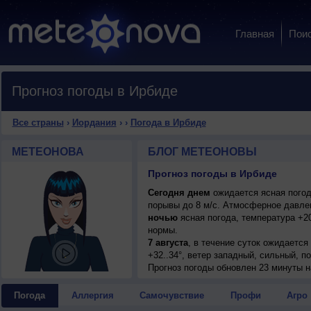
Главная
Пои
Прогноз погоды в Ирбиде
Все страны
›
Иордания
›
›
Погода в Ирбиде
МЕТЕОНОВА
БЛОГ МЕТЕОНОВЫ
Прогноз погоды в Ирбиде
Сегодня днем
ожидается ясная погода
порывы до 8 м/с. Атмосферное давлен
ночью
ясная погода, температура +2
нормы.
7 августа
, в течение суток ожидается
+32..34°, ветер западный, сильный, п
8 августа
Прогноз погоды
, ожидается ясная погода; но
обновлен 23 минуты н
западный, сильный, порывы до 6 м/с.
9 августа
, в течение суток на фоне 
Погода
Аллергия
Самочувствие
Профи
Агро
погода; ночью +22..24°, днем +34..36