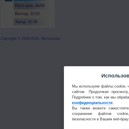
Посл.четв. 06/08
Восход: 22:53
Заход: 12:34
Copyright © 2009-2026, Метеонова
Использов
Мы используем файлы cookie, 
сайтом. Продолжая просмотр
Подробнее о том, как мы обраб
конфиденциальности
.
Вы также можете самостояте
сохранение файлов cookie
безопасности в Вашем веб-брау