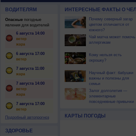
ВОДИТЕЛЯМ
ИНТЕРЕСНЫЕ ФАКТЫ О ЧЕЛ
Почему северный загар
Опасные
погодные
цветом отличается от
явления для водителей
южного?
6 августа 14:00
Чай матча может помочь
ветер
аллергикам
жара
6 августа 17:00
Кому нельзя есть
ветер
окрошку?
7 августа 11:00
Научный факт: бабушки
жара
важны и полезны для
7 августа 14:00
семьи
ветер
Залог долголетия —
жара
элементарные
повседневные привычки
7 августа 17:00
ветер
КАРТЫ ПОГОДЫ
Подробный автопрогноз
ЗДОРОВЬЕ