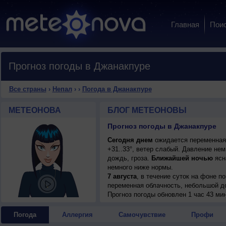
Главная
Пои
Прогноз погоды в Джанакпуре
Все страны
›
Непал
›
›
Погода в Джанакпуре
МЕТЕОНОВА
БЛОГ МЕТЕОНОВЫ
Прогноз погоды в Джанакпуре
Сегодня днем
ожидается переменная 
+31..33°, ветер слабый. Давление не
дождь, гроза.
Ближайшей ночью
ясна
немного ниже нормы.
7 августа
, в течение суток на фоне 
переменная облачность, небольшой до
днем +31..33°, ветер юго-восточный, 
Прогноз погоды
обновлен 1 час 43 ми
7 августа
, ожидается переменная обл
гроза; ночью +26..28°, днем +31..33°,
Погода
Аллергия
Самочувствие
Профи
8 августа
, в течение суток на фоне 