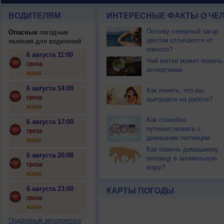
ВОДИТЕЛЯМ
ИНТЕРЕСНЫЕ ФАКТЫ О ЧЕЛ
Почему северный загар
Опасные
погодные
цветом отличается от
явления для водителей
южного?
6 августа 11:00
Чай матча может помочь
гроза
аллергикам
жара
6 августа 14:00
Как понять, что вы
гроза
выгораете на работе?
жара
Как спокойно
6 августа 17:00
путешествовать с
гроза
домашним питомцем
жара
Как помочь домашнему
6 августа 20:00
питомцу в аномальную
гроза
жару?
жара
6 августа 23:00
КАРТЫ ПОГОДЫ
гроза
жара
Подробный автопрогноз