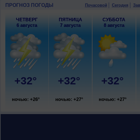
переменная облачность, небольшой до
ПРОГНОЗ ПОГОДЫ
Почасовой
Сегодня
Зав
днем +31..33°, ветер юго-восточный, 
9 августа
, ожидается переменная обл
ЧЕТВЕРГ
ПЯТНИЦА
СУББОТА
ночью +26..28°, днем +30..32°, ветер
6 августа
7 августа
8 августа
+32°
+32°
+32°
ночью: +26°
ночью: +27°
ночью: +27°