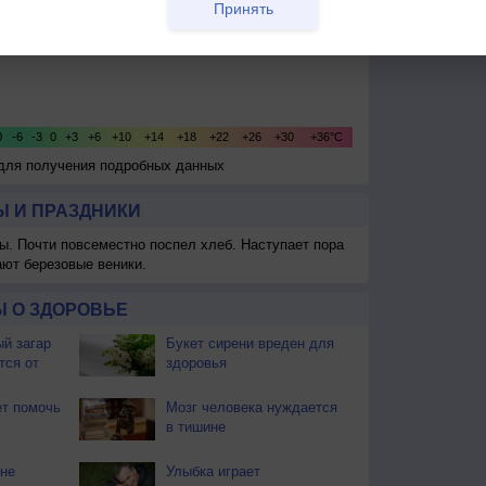
Принять
 для получения подробных данных
 И ПРАЗДНИКИ
ы. Почти повсеместно поспел хлеб. Наступает пора
ают березовые веники.
 О ЗДОРОВЬЕ
й загар
Букет сирени вреден для
тся от
здоровья
т помочь
Мозг человека нуждается
в тишине
не
Улыбка играет