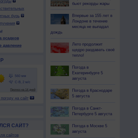
погоды
бьют рекорды жары
вствительных
Впервые за 155 лет в
итных бурь
 вс
9 вс
10 пн
10 пн
10 пн
10 пн
11 вт
11 вт
11 вт
Лондоне в течение
лучения
ень
Вечер
Ночь
Утро
День
Вечер
Ночь
Утро
День
месяца не выпадал
ы
дождь
а осадков
Лето продолжит
е давление
щедро раздавать своё
тепло!
57
557
559
560
558
560
560
560
559
Р
31
+24
+18
+19
+30
+17
+16
+16
+25
Погода в
Екатеринбурге 5
августа
20
36
51
52
25
90
90
83
43
Погода в Краснодаре
5 августа
-В
В
З
З
В
С-В
С-З
З
В
 погоду на сайт
-6
3-6
2-5
1-3
3-6
1-3
1-3
1-3
3-6
Погода в Санкт-
29
+25
+18
+19
+28
+17
+16
+16
+26
Петербурге 5 августа
ЛСЯ САЙТ?
Погода в Москве 5
августа
ля сайтов