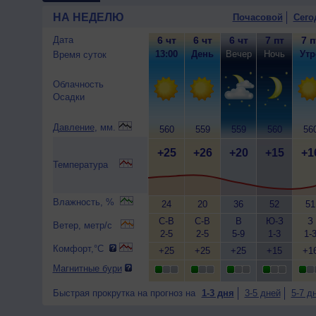
НА НЕДЕЛЮ
Почасовой
Сего
Дата
6 чт
6 чт
6 чт
7 пт
7 п
13:00
День
Вечер
Ночь
Утр
Время суток
Облачность
Осадки
Давление
, мм.
560
559
559
560
56
+25
+26
+20
+15
+1
Температура
Влажность, %
24
20
36
52
51
С-В
С-В
В
Ю-З
З
Ветер, метр/с
2-5
2-5
5-9
1-3
1-
Комфорт,°C
+25
+25
+25
+15
+1
Магнитные бури
Быстрая прокрутка на прогноз на
1-3 дня
3-5 дней
5-7 д