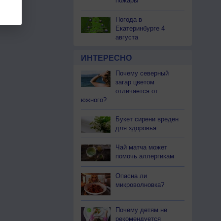
пожары
Погода в
Екатеринбурге 4
августа
ИНТЕРЕСНО
Почему северный
загар цветом
отличается от
южного?
Букет сирени вреден
для здоровья
Чай матча может
помочь аллергикам
Опасна ли
микроволновка?
Почему детям не
рекомендуется