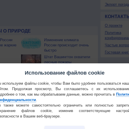
Экпорт погод
КОНТАКТ
О проекте
 О ПРИРОДЕ
Политика
конфиденциа
 России
Изменение климата
ые жаркие
России происходит очень
Частые вопр
быстро
Гостевая книг
Штат Вашингтон охватили
лесные пожары
 приведёт
Использование файлов cookie
Температура
Облачность
Осадки
 используем файлы cookie, чтобы Вам было удобнее пользоваться на
йтом. Продолжая просмотр, Вы соглашаетесь с их использовани
дробнее о том, как мы обрабатываем данные, можно прочитать в
Полит
нфиденциальности
.
 также можете самостоятельно ограничить или полностью запрет
охранение файлов cookie, изменив соответствующие настрой
зопасности в Вашем веб-браузере.