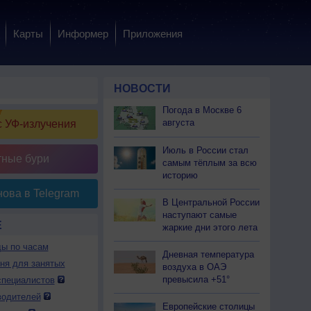
Карты
Информер
Приложения
НОВОСТИ
Погода в Москве 6
августа
 УФ-излучения
Июль в России стал
тные бури
самым тёплым за всю
историю
ова в Telegram
В Центральной России
наступают самые
Е
жаркие дни этого лета
ды по часам
Дневная температура
дня для занятых
воздуха в ОАЭ
превысила +51°
специалистов
водителей
Европейские столицы