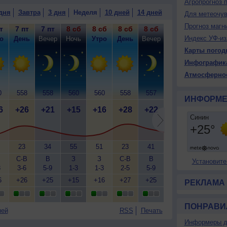
Агропрогноз 
дня
Завтра
3 дня
Неделя
10 дней
14 дней
Для метеочу
Прогноз магн
т
7 пт
7 пт
8 сб
8 сб
8 сб
8 сб
9 вс
9 вс
9
Индекс УФ-из
о
День
Вечер
Ночь
Утро
День
Вечер
Ночь
Утро
Д
Карты погод
Инфографик
Атмосферно
0
558
558
560
560
558
557
559
560
5
ИНФОРМЕ
6
+26
+21
+15
+16
+28
+22
+17
+19
+
23
34
55
51
23
41
57
54
С-В
В
З
З
С-В
В
З
З
С
Установите
3
3-6
5-9
1-3
1-3
2-5
5-9
1-3
1-3
3
6
+26
+25
+15
+16
+27
+25
+17
+19
+
РЕКЛАМА
ПОНРАВИ
ней
RSS
Печать
Информеры д