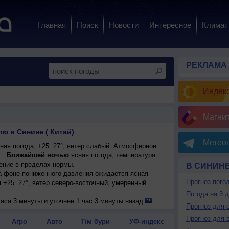
Главная
Поиск
Новости
Интересное
Климат
РЕКЛАМА
Индекс
Магни
ю в Синине ( Китай)
Метеон
ая погода, +25..27°, ветер слабый. Атмосферное
 .
Ближайшей ночью
ясная погода, температура
ение в пределах нормы.
В СИНИН
на фоне пониженного давления ожидается ясная
Прогноз пого
м +25..27°, ветер северо-восточный, умеренный.
Погода на 3 
аса 3 минуты и уточнен 1 час 3 минуты назад
Прогноз для 
Прогноз для 
Агро
Авто
Г/м бури
УФ-индекс