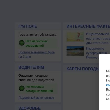
Г/М ПОЛЕ
ИНТЕРЕСНЫЕ ФАКТЫ
В Центральной
Геомагнитная обстановка
наступают сам
Нет магнитных
дни этого лета
возмущений
Извержение
Прогноз магнитных бурь
супервулкана
на 3 дня
Йеллоустоун не
к уничтожению
цивилизации
ВОДИТЕЛЯМ
КАРТЫ ПОГОДЫ
Мы
Опасные
погодные
са
явления для водителей
По
ко
нет опасных
Вы
погодных явлений
с
Подробный автопрогноз
бе
ЗДОРОВЬЕ