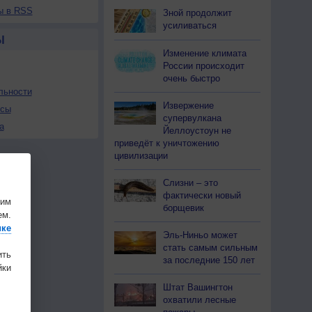
ы в RSS
Зной продолжит
усиливаться
Ы
Изменение климата
России происходит
очень быстро
льности
Извержение
осы
супервулкана
а
Йеллоустоун не
приведёт к уничтожению
цивилизации
Слизни – это
фактически новый
шим
борщевик
ем.
ике
Эль-Ниньо может
стать самым сильным
ить
за последние 150 лет
ки
Штат Вашингтон
охватили лесные