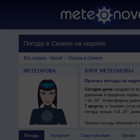
Погода в Синине на неделю
Все страны
›
Китай
›
›
Погода в Синине
МЕТЕОНОВА
БЛОГ МЕТЕОНОВЫ
Прогноз погоды на недел
Сегодня днем
ожидается ясн
давление в пределах нормы.
+14..16°. Атмосферное давл
7 августа
, в течение суток 
погода; ночью +14..16°, дне
Прогноз погоды
обновлен 4 ч
Погода
Аллергия
Самочувствие
Профи