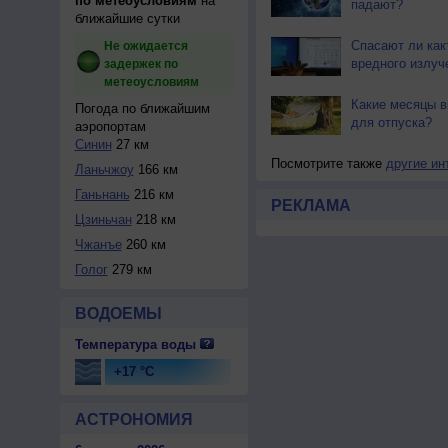
по метеоусловиям
на
падают?
ближайшие сутки
Спасают ли как
Не ожидается
вредного излуч
задержек по
метеоусловиям
Какие месяцы в
Погода по ближайшим
для отпуска?
аэропортам
Синин
27 км
Посмотрите также
другие ин
Ланьчжоу
166 км
Ганьнань
216 км
РЕКЛАМА
Цзиньчан
218 км
Чжанъе
260 км
Голог
279 км
ВОДОЕМЫ
Температура воды
+17 °C
АСТРОНОМИЯ