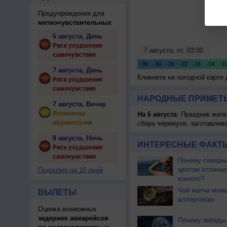
Предупреждения для
метеочувствительных
6 августа, День
Риск ухудшения
самочувствия
7 августа, День
Кликните на погодной карте
Риск ухудшения
самочувствия
НАРОДНЫЕ ПРИМЕТЫ
7 августа, Вечер
Возможны
На 6 августа
: Праздник жатв
недомогания
сбора черемухи, заготавлив
8 августа, Ночь
ИНТЕРЕСНЫЕ ФАКТЫ
Риск ухудшения
самочувствия
Почему северны
цветом отличае
Подробно на 10 дней
южного?
Чай матча може
ВЫЛЕТЫ
аллергикам
Оценка возможных
задержек авиарейсов
Почему звёзды 