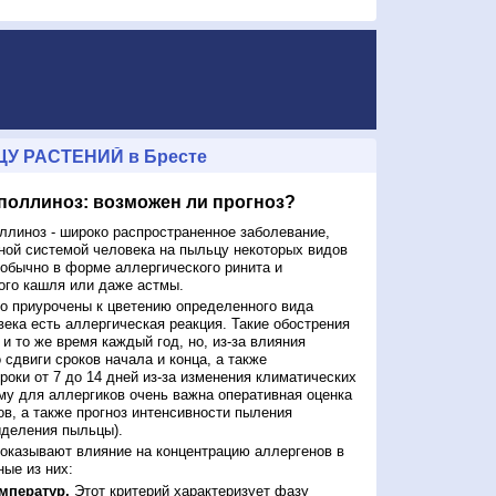
У РАСТЕНИЙ в Бресте
 поллиноз: возможен ли прогноз?
ллиноз - широко распространенное заболевание,
ной системой человека на пыльцу некоторых видов
обычно в форме аллергического ринита и
ого кашля или даже астмы.
о приурочены к цветению определенного вида
века есть аллергическая реакция. Такие обострения
и то же время каждый год, но, из-за влияния
сдвиги сроков начала и конца, а также
роки от 7 до 14 дней из-за изменения климатических
му для аллергиков очень важна оперативная оценка
ов, а также прогноз интенсивности пыления
ыделения пыльцы).
оказывают влияние на концентрацию аллергенов в
ые из них:
мператур.
Этот критерий характеризует фазу