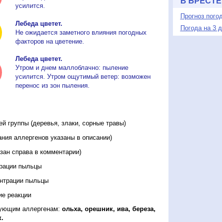
В БРЕСТЕ
усилится.
Прогноз пого
Лебеда цветет.
Погода на 3 
Не ожидается заметного влияния погодных
факторов на цветение.
Лебеда цветет.
Утром и днем маллоблачно: пыление
усилится. Утром ощутимый ветер: возможен
перенос из зон пыления.
 группы (деревья, злаки, сорные травы)
ния аллергенов указаны в описании)
зан справа в комментарии)
трации пыльцы
ентрации пыльцы
ие реакции
дующим аллергенам:
ольха, орешник, ива, береза,
.