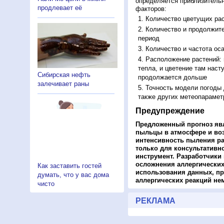
определяется приблизительн
продлевает её
факторов:
Количество цветущих рас
Количество и продолжите
период
Количество и частота ос
Расположение растений:
тепла, и цветение там наст
Сибирская нефть
продолжается дольше
залечивает раны
Точность модели погоды
также других метеопарамет
Предупреждение
Предложенный прогноз яв
пыльцы в атмосфере и во
интенсивность пыления ра
только для консультативн
инструмент. Разработчики 
осложнения аллергических
Как заставить гостей
использования данных, пр
думать, что у вас дома
аллергических реакций не
чисто
РЕКЛАМА