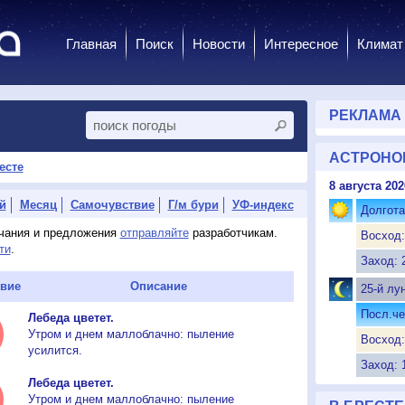
Главная
Поиск
Новости
Интересное
Климат
РЕКЛАМА
АСТРОНО
есте
8 августа 202
й
Месяц
Самочувствие
Г/м бури
УФ-индекс
Долгота
ечания и предложения
отправляйте
разработчикам.
Восход:
ти
.
Заход: 
вие
Описание
25-й лу
Посл.че
Лебеда цветет.
Утром и днем маллоблачно: пыление
Восход:
усилится.
Заход: 
Лебеда цветет.
Утром и днем маллоблачно: пыление