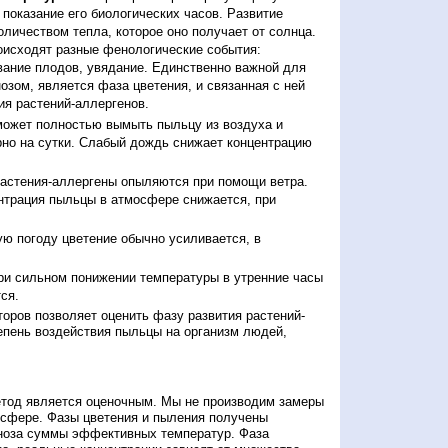
ы показание его биологических часов. Развитие
оличеством тепла, которое оно получает от солнца.
исходят разные фенологические события:
евание плодов, увядание. Единственно важной для
зом, является фаза цветения, и связанная с ней
я растений-аллергенов.
ожет полностью вымыть пыльцу из воздуха и
но на сутки. Слабый дождь снижает концентрацию
астения-аллергены опыляются при помощи ветра.
нтрация пыльцы в атмосфере снижается, при
ю погоду цветение обычно усиливается, в
и сильном понижении температуры в утренние часы
ся.
оров позволяет оценить фазу развития растений-
епень воздействия пыльцы на организм людей,
етод является оценочным. Мы не производим замеры
осфере. Фазы цветения и пыления получены
гноза суммы эффективных температур. Фаза