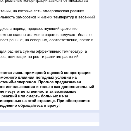
о, реальные концентрации зависят от множества
тений, на которые есть аллергическая реакция
льность заморозков и низких температур в весенний
адков в период, предшествующий цветению
 южные склоны холмов и оврагов получают больше
упает раньше, на северных, соответственно, позже и
 для расчета суммы эффективных температур, а
ров, влияющих на рост и развитие растений
ляется лишь примерной оценкой концентрации
зможного влияния погодных условий на
стений-аллергенов. Прогноз предназначен
ого использования и только как дополнительный
не несут ответственности за возможные
 реакций или смерть больных из-за
иведенных на этой странице. При обострениях
медленно обращайтесь к врачу!