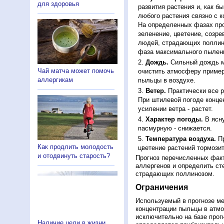
для здоровья
развития растения и, как б
любого растения связно с к
На определенных фазах про
зеленение, цветение, созр
людей, страдающих поллино
фаза максимального пылени
Дождь.
Сильный дождь м
Чай матча может помочь
очистить атмосферу пример
аллергикам
пыльцы в воздухе.
Ветер.
Практически все р
При штилевой погоде конце
усилении ветра - растет.
Характер погоды.
В ясну
пасмурную - снижается.
Температура воздуха.
Пр
Как продлить молодость
цветение растений тормозит
и отодвинуть старость?
Прогноз перечисленных факт
аллергенов и определить ст
страдающих поллинозом.
Ограничения
Используемый в прогнозе м
концентрации пыльцы в атм
исключительно на базе про
Наличие цели в жизни