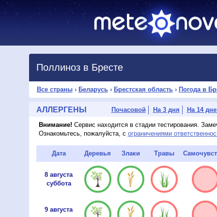
Поллиноз в Бресте
Все страны
›
Беларусь
›
Брестская область
›
Погода в Бр
АЛЛЕРГЕНЫ
Почасовой
На 3 дня
На 14 дне
Внимание!
Сервис находится в стадии тестирования. Зам
Ознакомьтесь, пожалуйста, с
ограничениями ответственнос
Дата
Деревья
Злаки
Травы
Самочувст
8 августа
суббота
9 августа