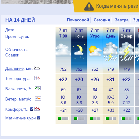
Когда менять рези
НА 14 ДНЕЙ
Почасовой
Сегодня
Завтра
3 
Дата
7 пт
7 пт
7 пт
7 пт
7 пт
7:00
Ночь
Утро
День
Вечер
Время суток
Облачность
Осадки
Давление
, мм.
752
752
752
749
749
Температура
+22
+20
+26
+31
+22
Влажность, %
69
67
64
47
85
Ю
Ю
Ю
Ю-З
З
Ветер, метр/с
3-6
3-6
3-6
5-9
7-12
Комфорт,°C
+24
+20
+27
+33
+22
Магнитные бури