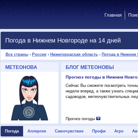
Главная
Пои
Погода в Нижнем Новгороде на 14 дней
Все страны
›
Россия
›
Нижегородская область
›
Погода в Нижнем 
МЕТЕОНОВА
БЛОГ МЕТЕОНОВЫ
Сейчас Вы сможете посмотреть точны
недели вперед, а также узнать спец
садоводов, метеочувствительных люд
Прогноз погоды
Погода
Аллергия
Самочувствие
Профи
Агро
Ав