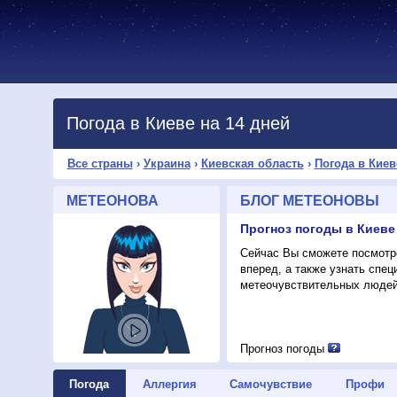
Погода в Киеве на 14 дней
Все страны
›
Украина
›
Киевская область
›
Погода в Киев
МЕТЕОНОВА
БЛОГ МЕТЕОНОВЫ
Прогноз погоды в Киеве
Сейчас Вы сможете посмотре
вперед, а также узнать спе
метеочувствительных людей
Прогноз погоды
Погода
Аллергия
Самочувствие
Профи