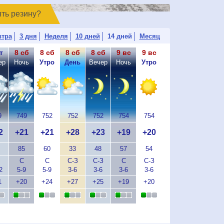
ять резинy?
втра
3 дня
Неделя
10 дней
14 дней
Месяц
т
8 сб
8 сб
8 сб
8 сб
9 вс
9 вс
ер
Ночь
Утро
День
Вечер
Ночь
Утро
9 вс
День
9
749
752
752
752
754
754
2
+21
+21
+28
+23
+19
+20
85
60
33
48
57
54
754
С
С
С-З
С-З
С
С-З
2
5-9
5-9
3-6
3-6
3-6
3-6
1
+20
+24
+27
+25
+19
+20