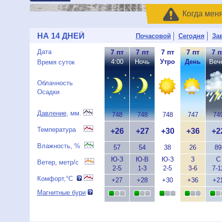
Когда мен
НА 14 ДНЕЙ
Почасовой
Сегодня
За
Дата
7 пт
7 пт
7 пт
7 пт
7 п
4:00
Ночь
Утро
День
Веч
Время суток
Облачность
Осадки
Давление
, мм.
748
748
748
747
74
Температура
+26
+27
+30
+36
+2
Влажность, %
57
54
38
26
89
Ю-З
Ю-В
Ю-З
З
С
Ветер, метр/с
2-5
1-3
2-5
3-6
7-1
Комфорт,°C
+27
+28
+30
+36
+2
Магнитные бури