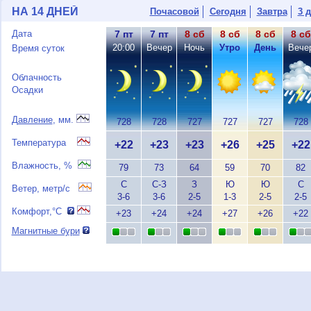
НА 14 ДНЕЙ
Почасовой
Сегодня
Завтра
3 
Дата
7 пт
7 пт
8 сб
8 сб
8 сб
8 сб
20:00
Вечер
Ночь
Утро
День
Вече
Время суток
Облачность
Осадки
Давление
, мм.
728
728
727
727
727
728
Температура
+22
+23
+23
+26
+25
+22
Влажность, %
79
73
64
59
70
82
С
С-З
З
Ю
Ю
С
Ветер, метр/с
3-6
3-6
2-5
1-3
2-5
2-5
Комфорт,°C
+23
+24
+24
+27
+26
+22
Магнитные бури