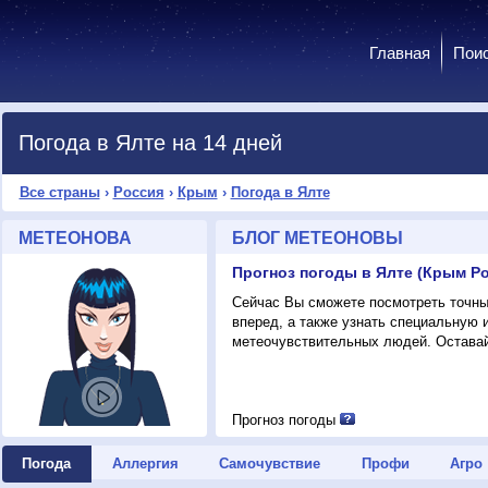
Главная
Пои
Погода в Ялте на 14 дней
Все страны
›
Россия
›
Крым
›
Погода в Ялте
МЕТЕОНОВА
БЛОГ МЕТЕОНОВЫ
Прогноз погоды в Ялте (Крым Р
Сейчас Вы сможете посмотреть точный
вперед, а также узнать специальную
метеочувствительных людей. Оставай
Прогноз погоды
Погода
Аллергия
Самочувствие
Профи
Агро