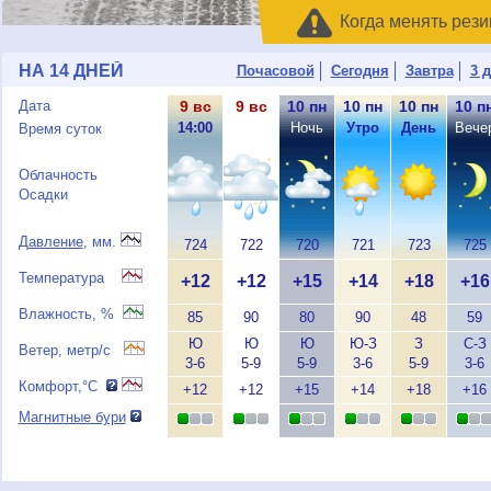
Когда менять рези
НА 14 ДНЕЙ
Почасовой
Сегодня
Завтра
3 
Дата
9 вс
9 вс
10 пн
10 пн
10 пн
10 п
14:00
Вечер
Ночь
Утро
День
Вече
Время суток
Облачность
Осадки
Давление
, мм.
724
722
720
721
723
725
Температура
+12
+12
+15
+14
+18
+16
Влажность, %
85
90
80
90
48
59
Ю
Ю
Ю
Ю-З
З
С-З
Ветер, метр/с
3-6
5-9
5-9
3-6
5-9
3-6
Комфорт,°C
+12
+12
+15
+14
+18
+16
Магнитные бури