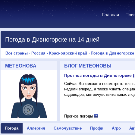
Главная
Пои
Погода в Дивногорске на 14 дней
Все страны
›
Россия
›
Красноярский край
›
Погода в Дивногорске
МЕТЕОНОВА
БЛОГ МЕТЕОНОВЫ
Прогноз погоды в Дивногорске (
Сейчас Вы сможете посмотреть точный
недели вперед, а также узнать спец
садоводов, метеочувствительных люд
Прогноз погоды
Погода
Аллергия
Самочувствие
Профи
Агро
Ав