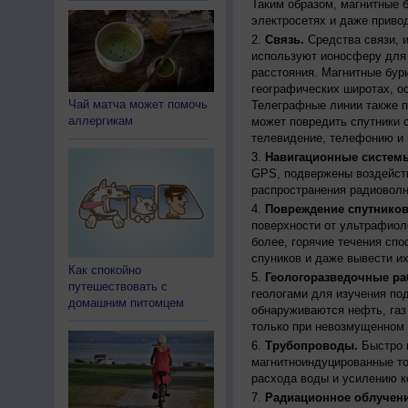
Таким образом, магнитные 
электросетях и даже приво
Связь.
Средства связи, 
используют ионосферу для 
расстояния. Магнитные бур
географических широтах, о
Чай матча может помочь
Телеграфные линии также п
аллергикам
может повредить спутники с
телевидение, телефонию и 
Навигационные систем
GPS, подвержены воздейств
распространения радиоволн
Повреждение спутников
поверхности от ультрафиол
более, горячие течения спо
спуников и даже вывести их
Как спокойно
Геологоразведочные ра
путешествовать с
геологами для изучения по
домашним питомцем
обнаруживаются нефть, газ
только при невозмущенном 
Трубопроводы.
Быстро 
магнитноиндуцированные ток
расхода воды и усилению к
Радиационное облучени