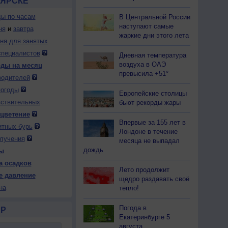
ОЯРСКЕ
ды по часам
В Центральной России
наступают самые
ня
и
завтра
жаркие дни этого лета
дня для занятых
специалистов
Дневная температура
воздуха в ОАЭ
оды на месяц
превысила +51°
водителей
погоды
Европейские столицы
вствительных
бьют рекорды жары
 цветение
Впервые за 155 лет в
итных бурь
Лондоне в течение
лучения
месяца не выпадал
дождь
ы
а осадков
Лето продолжит
е давление
щедро раздавать своё
на
тепло!
Погода в
Р
Екатеринбурге 5
августа