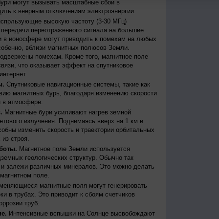
бури могут вызывать масштабные сбои в
дить к веерным отключениям электроэнергии.
испрльзующие высокую частоту (3-30 МГц)
передачи переотраженного сигнала на большие
и в ионосфере могут приводить к помехам на любых
собенно, вблизи магнитных полюсов Земли.
одвержены помехам. Кроме того, магнитное поле
вязи, что оказывает эффект на спутниковое
интернет.
ы.
Спутниковые навигационные системы, такие как
ию магнитных бурь, благодаря изменению скорости
 в атмосфере.
.
Магнитные бури усиливают нагрев земной
етового излучения. Поднимаясь вверх на 1 км и
собны изменить скорость и траектории орбитальных
 из строя.
боты.
Магнитное поле Земли используется
дземных геологических структур. Обычно так
 и залежи различных минералов. Это можно делать
магнитном поле.
меняющиеся магнитные поля могут генерировать
и в трубах. Это приводит к сбоям счетчиков
оррозии труб.
е.
Интенсивные вспышки на Солнце высвобождают