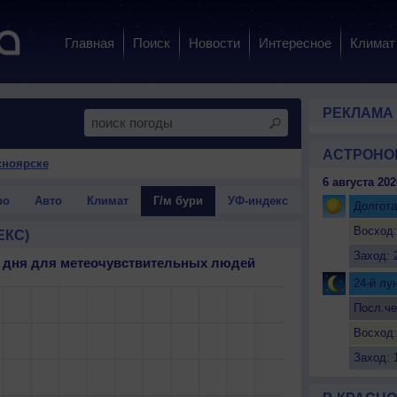
Главная
Поиск
Новости
Интересное
Климат
РЕКЛАМА
АСТРОНО
сноярске
6 августа 202
ро
Авто
Климат
Г/м бури
УФ-индекс
Долгота
Восход:
ЕКС)
Заход: 
 3 дня для метеочувствительных людей
24-й лу
Посл.че
Восход:
Заход: 