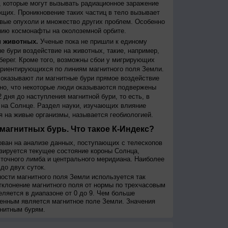
 которые могут вызывать радиационное заражение
щих. Проникновение таких частиц в тело вызывает
вые опухоли и множество других проблем. Особенно
ию космонафты на околоземной орбите.
и животных.
Ученые пока не пришли к единому
е бури воздействие на животных, такие, например,
берег. Кроме того, возможны сбои у мигрирующих
 ориентирующихся по линиям магнитного поля Земли.
, оказывают ли магнитные бури прямое воздействие
но, что некоторые люди оказываются подвержены
 дня до наступления магнитной бури, то есть, в
на Солнце. Раздел науки, изучающих влияние
я на живые организмы, называется геобиологией.
магнитных бурь. Что такое К-Индекс?
ован на анализе данных, поступающих с телескопов
изируется текущее состояние короны Солнца,
сточного лимба и центрального меридиана. Наиболее
до двух суток.
сти магнитного поля Земли используется так
тклонение магнитного поля от нормы по трехчасовым
еляется в диапазоне от 0 до 9. Чем больше
енным является магнитное поле Земли. Значения
нитным бурям.