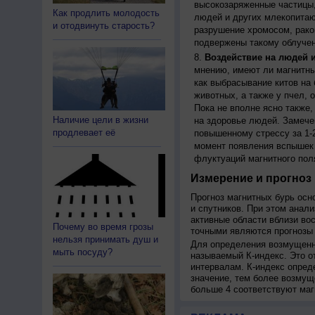
высокозаряженные частицы,
Как продлить молодость
людей и других млекопитаю
и отодвинуть старость?
разрушение хромосом, рако
подвержены такому облучен
Воздействие на людей 
мнению, имеют ли магнитны
как выбрасывание китов на 
животных, а также у пчел,
Пока не вполне ясно также
Наличие цели в жизни
на здоровье людей. Замече
продлевает её
повышенному стрессу за 1-2
момент появления вспышек 
флуктуаций магнитного пол
Измерение и прогноз 
Прогноз магнитных бурь осн
и спутников. При этом анал
активные области вблизи во
Почему во время грозы
точными являются прогнозы 
нельзя принимать душ и
Для определения возмущенно
мыть посуду?
называемый К-индекс. Это о
интервалам. К-индекс опред
значение, тем более возмущ
больше 4 соответствуют маг