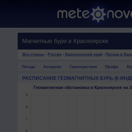
Магнитные бури в Красноярске
Все страны
›
Россия
›
Красноярский край
›
Погода в Кра
Погода
Аллергия
Самочувствие
Профи
Аг
РАСПИСАНИЕ ГЕОМАГНИТНЫХ БУРЬ (К-ИНД
Геомагнитная обстановка в Красноярске на