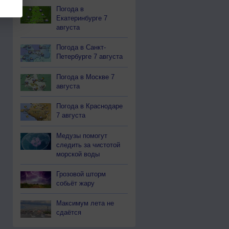
Погода в
Екатеринбурге 7
августа
Погода в Санкт-
Петербурге 7 августа
Погода в Москве 7
августа
Погода в Краснодаре
7 августа
Медузы помогут
следить за чистотой
морской воды
Грозовой шторм
собьёт жару
Максимум лета не
сдаётся