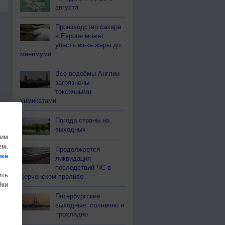
августа
Производство сахара
в Европе может
упасть из-за жары до
минимума
Все водоёмы Англии
загрязнены
токсичными
химикатами
Погода страны на
выходных
шим
ем.
Продолжается
ике
ликвидация
последствий ЧС в
ить
Керченском проливе
ки
Петербургские
выходные: солнечно и
прохладно