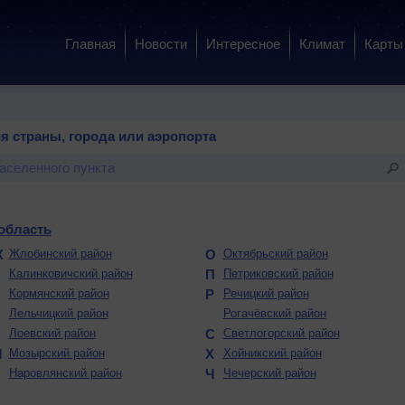
Главная
Новости
Интересное
Климат
Карты
я страны, города или аэропорта
область
Ж
Жлобинский район
О
Октябрьский район
К
Калинковичский район
П
Петриковский район
Кормянский район
Р
Речицкий район
Л
Лельчицкий район
Рогачёвский район
Лоевский район
С
Светлогорский район
М
Мозырский район
Х
Хойникский район
Н
Наровлянский район
Ч
Чечерский район