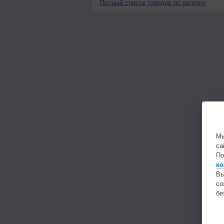
Полный список городов по региону
Мы
са
По
ко
Вы
с
бе