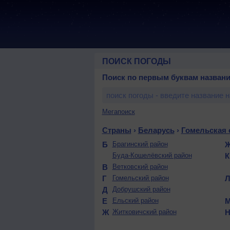
ПОИСК ПОГОДЫ
Поиск по первым буквам названи
Мегапоиск
Страны
›
Беларусь
›
Гомельская 
Б
Брагинский район
Буда-Кошелёвский район
В
Ветковский район
Г
Гомельский район
Д
Добрушский район
Е
Ельский район
Ж
Житковичский район