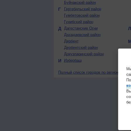
Буйнакский район
Г
Гергебильский район
Гумбетовский район
Гунибский район
Д
Дагестанские Огни
Дахадаевский район
Дербент
Дербентский район
Докузпаринский район
И
Избербаш
Мы
Полный список городов по региону
са
По
ко
Вы
с
бе