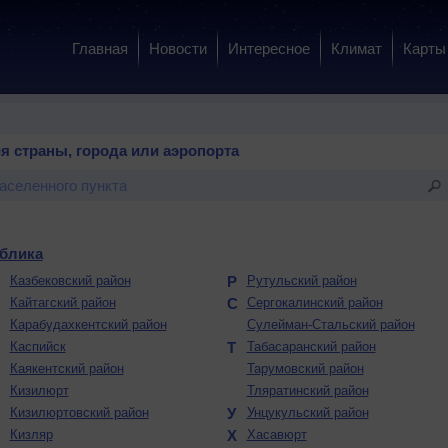
Главная
Новости
Интересное
Климат
Карты
я страны, города или аэропорта
ублика
К
Казбековский район
Р
Рутульский район
Кайтагский район
С
Сергокалинский район
Карабудахкентский район
Сулейман-Стальский район
Каспийск
Т
Табасаранский район
Каякентский район
Тарумовский район
Кизилюрт
Тляратинский район
Кизилюртовский район
У
Унцукульский район
Кизляр
Х
Хасавюрт