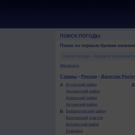
ПОИСК ПОГОДЫ
Поиск по первым буквам названи
Мегапоиск
Страны
›
Россия
›
Дагестан Респ
А
Агульский район
Акушинский район
Ахвахский район
Ахтынский район
Б
Бабаюртовский район
Бежтинский участок
Ботлихский район
Буйнакск