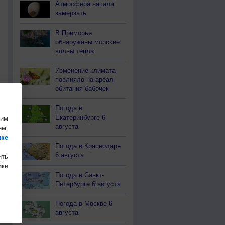
Атмосфера начала
замерзать
В Приморье
обнаружены морские
волны тепла
Изменение климата
повлияло на ареал
обитания бабочек
Погода в
Екатеринбурге 6
шим
августа
ем.
ике
Погода в Краснодаре
6 августа
ить
ки
Погода в Санкт-
Петербурге 6 августа
Погода в Москве 6
августа