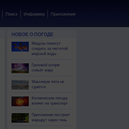
Поиск
Информер
Приложения
НОВОЕ О ПОГОДЕ
Медузы помогут
следить за чистотой
морской воды
Грозовой шторм
собьёт жару
Максимум лета не
сдаётся
Космическая погода
влияет на транспорт
Приложение построит
маршрут через тень