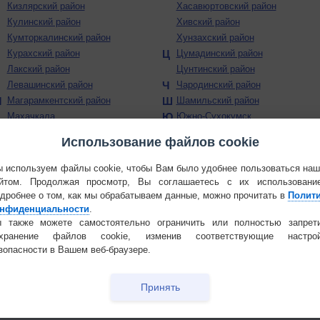
Кизлярский район
Хасавюртовский район
Кулинский район
Хивский район
Кумторкалинский район
Хунзахский район
Курахский район
Ц
Цумадинский район
Л
Лакский район
Цунтинский район
Левашинский район
Ч
Чародинский район
М
Магарамкентский район
Ш
Шамильский район
Махачкала
Ю
Южно-Сухокумск
Н
Новолакский район
Использование файлов cookie
Ногайский район
 используем файлы cookie, чтобы Вам было удобнее пользоваться на
йтом. Продолжая просмотр, Вы соглашаетесь с их использовани
дробнее о том, как мы обрабатываем данные, можно прочитать в
Полит
нфиденциальности
.
 также можете самостоятельно ограничить или полностью запрет
охранение файлов cookie, изменив соответствующие настрой
зопасности в Вашем веб-браузере.
Принять