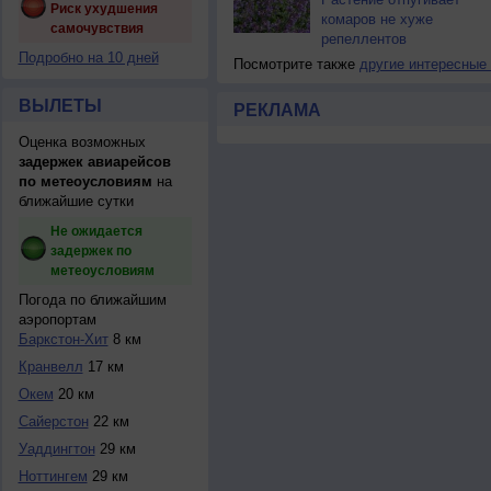
Риск ухудшения
комаров не хуже
самочувствия
репеллентов
Подробно на 10 дней
Посмотрите также
другие интересные
ВЫЛЕТЫ
РЕКЛАМА
Оценка возможных
задержек авиарейсов
по метеоусловиям
на
ближайшие сутки
Не ожидается
задержек по
метеоусловиям
Погода по ближайшим
аэропортам
Баркстон-Хит
8 км
Кранвелл
17 км
Окем
20 км
Сайерстон
22 км
Уаддингтон
29 км
Ноттингем
29 км