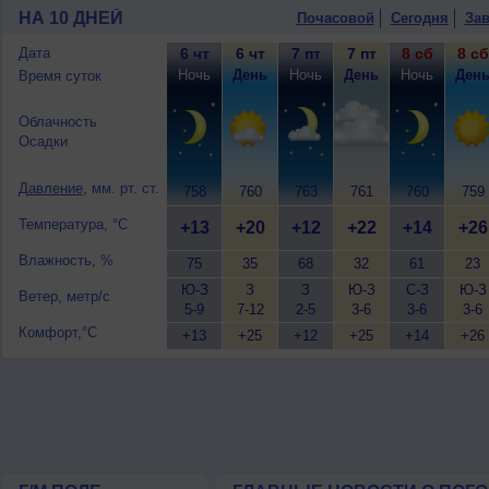
+25..27°, ветер юго-западный, умерен
НА 10 ДНЕЙ
Почасовой
Сегодня
Зав
9 августа
, ожидается ясная погода; но
западный, умеренный.
Дата
6 чт
6 чт
7 пт
7 пт
8 сб
8 сб
Ночь
День
Ночь
День
Ночь
Ден
Время суток
Облачность
Осадки
Давление
, мм. рт. ст.
758
760
763
761
760
759
Температура, °C
+13
+20
+12
+22
+14
+26
Влажность, %
75
35
68
32
61
23
Ю-З
З
З
Ю-З
С-З
Ю-З
Ветер, метр/с
5-9
7-12
2-5
3-6
3-6
3-6
Комфорт,°C
+13
+25
+12
+25
+14
+26