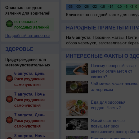
Опасные
погодные
явления для водителей
Кликните на погодной карте для пол
нет опасных
погодных явлений
НАРОДНЫЕ ПРИМЕТЫ И ПР
Подробный автопрогноз
На 6 августа
: Праздник жатвы. Почти
сбора черемухи, заготавливают берез
ЗДОРОВЬЕ
ИНТЕРЕСНЫЕ ФАКТЫ О ЗД
Предупреждения для
метеочувствительных
Почему северный загар
цветом отличается от
6 августа, День
южного?
Риск ухудшения
Чай матча может помочь
самочувствия
аллергикам
7 августа, Ночь
Риск ухудшения
Еда для здоровья
самочувствия
сердца. Часть 2
7 августа, День
Яркий свет ночью
Риск ухудшения
повышает риск
самочувствия
психических расстройств
8 августа, Ночь
Растение отпугивает