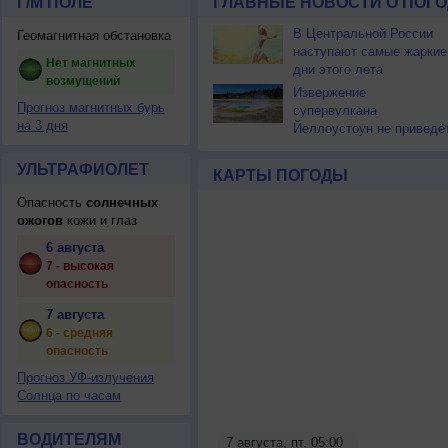
Г/М ПОЛЕ
ГЛАВНЫЕ НОВОСТИ О ПОГО
В Центральной России
Геомагнитная обстановка
наступают самые жаркие
Нет магнитных
дни этого лета
возмущений
Извержение
Прогноз магнитных бурь
супервулкана
на 3 дня
Йеллоустоун не приведё
к уничтожению
цивилизации
УЛЬТРАФИОЛЕТ
КАРТЫ ПОГОДЫ
Опасность
солнечных
ожогов
кожи и глаз
6 августа
7 - высокая
опасность
7 августа
6 - средняя
опасность
Прогноз УФ-излучения
Солнца по часам
ВОДИТЕЛЯМ