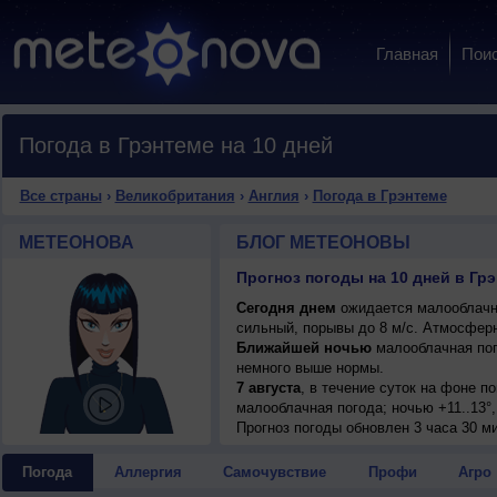
Главная
Пои
Погода в Грэнтеме на 10 дней
Все страны
›
Великобритания
›
Англия
›
Погода в Грэнтеме
МЕТЕОНОВА
БЛОГ МЕТЕОНОВЫ
Прогноз погоды на 10 дней в Гр
Сегодня днем
ожидается малооблачная
сильный, порывы до 8 м/с. Атмосферн
Ближайшей ночью
малооблачная пого
немного выше нормы.
7 августа
, в течение суток на фоне 
малооблачная погода; ночью +11..13°,
умеренный.
Прогноз погоды
обновлен 3 часа 30 ми
7 августа
, ожидается малооблачная по
западный, умеренный.
Погода
Аллергия
Самочувствие
Профи
Агро
8 августа
, в течение суток ожидается