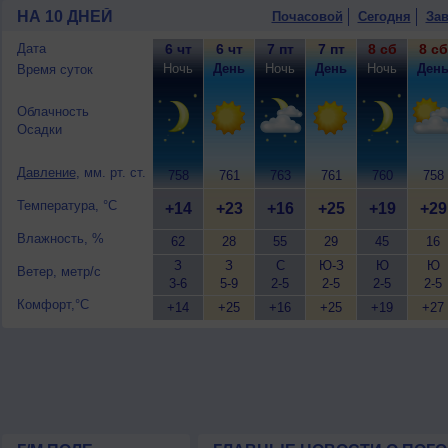
НА 10 ДНЕЙ
Почасовой
Сегодня
Зав
Дата
6 чт
6 чт
7 пт
7 пт
8 сб
8 сб
Ночь
День
Ночь
День
Ночь
Ден
Время суток
Облачность
Осадки
Давление
, мм. рт. ст.
758
761
763
761
760
758
Температура, °C
+14
+23
+16
+25
+19
+29
Влажность, %
62
28
55
29
45
16
З
З
С
Ю-З
Ю
Ю
Ветер, метр/с
3-6
5-9
2-5
2-5
2-5
2-5
Комфорт,°C
+14
+25
+16
+25
+19
+27