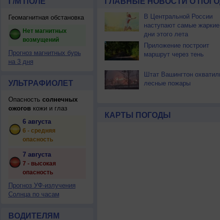
Г/М ПОЛЕ
ГЛАВНЫЕ НОВОСТИ О ПОГО
В Центральной России
Геомагнитная обстановка
наступают самые жаркие
Нет магнитных
дни этого лета
возмущений
Приложение построит
Прогноз магнитных бурь
маршрут через тень
на 3 дня
Штат Вашингтон охватил
УЛЬТРАФИОЛЕТ
лесные пожары
Опасность
солнечных
ожогов
кожи и глаз
КАРТЫ ПОГОДЫ
6 августа
6 - средняя
опасность
7 августа
7 - высокая
опасность
Прогноз УФ-излучения
Солнца по часам
ВОДИТЕЛЯМ