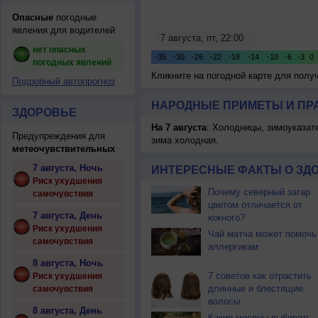
Опасные
погодные
явления для водителей
нет опасных
погодных явлений
Кликните на погодной карте для пол
Подробный автопрогноз
НАРОДНЫЕ ПРИМЕТЫ И ПР
ЗДОРОВЬЕ
На 7 августа
: Холодницы, зимоуказат
Предупреждения для
зима холодная.
метеочувствительных
7 августа, Ночь
ИНТЕРЕСНЫЕ ФАКТЫ О ЗД
Риск ухудшения
Почему северный загар
самочувствия
цветом отличается от
7 августа, День
южного?
Риск ухудшения
Чай матча может помочь
самочувствия
аллергикам
8 августа, Ночь
7 советов как отрастить
Риск ухудшения
длинные и блестящие
самочувствия
волосы
8 августа, День
Какие месяцы выбирать