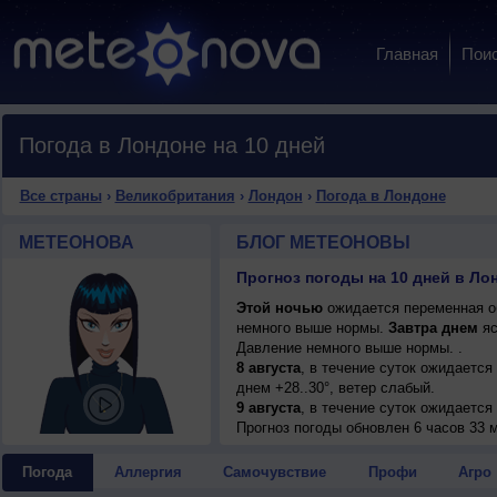
Главная
Пои
Погода в Лондоне на 10 дней
Все страны
›
Великобритания
›
Лондон
›
Погода в Лондоне
МЕТЕОНОВА
БЛОГ МЕТЕОНОВЫ
Прогноз погоды на 10 дней в Ло
Этой ночью
ожидается переменная об
немного выше нормы.
Завтра днем
яс
Давление немного выше нормы. .
8 августа
, в течение суток ожидается
днем +28..30°, ветер слабый.
9 августа
, в течение суток ожидается
днем +31..33°, ветер юго-западный, у
Прогноз погоды
обновлен 6 часов 33 
10 августа
, ожидается ясная погода; н
северный, умеренный.
Погода
Аллергия
Самочувствие
Профи
Агро