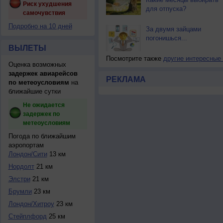
Риск ухудшения
для отпуска?
самочувствия
Подробно на 10 дней
За двумя зайцами
погонишься...
ВЫЛЕТЫ
Посмотрите также
другие интересные
Оценка возможных
задержек авиарейсов
РЕКЛАМА
по метеоусловиям
на
ближайшие сутки
Не ожидается
задержек по
метеоусловиям
Погода по ближайшим
аэропортам
Лондон/Сити
13 км
Нордолт
21 км
Элстри
21 км
Брумли
23 км
Лондон/Хитроу
23 км
Стейплфорд
25 км