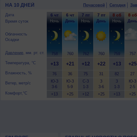
НА 10 ДНЕЙ
Почасовой
Сегодня
Зав
Дата
6 чт
6 чт
7 пт
7 пт
8 сб
8 сб
Ночь
День
Ночь
День
Ночь
Ден
Время суток
Облачность
Осадки
Давление
, мм. рт. ст.
758
760
762
760
759
757
Температура, °C
+13
+21
+12
+22
+13
+25
Влажность, %
76
36
75
31
82
27
Ю-З
Ю-З
С-З
З
З
Ю-З
Ветер, метр/с
3-6
5-9
1-3
3-6
1-3
2-5
Комфорт,°C
+13
+25
+12
+25
+13
+25