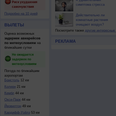
Риск ухудшения
симптома стресса
самочувствия
Подробно на 10 дней
Действительно ли
комнатные растения
очищают воздух?
ВЫЛЕТЫ
Посмотрите также
другие интересные
Оценка возможных
задержек авиарейсов
РЕКЛАМА
по метеоусловиям
на
ближайшие сутки
Не ожидается
задержек по
метеоусловиям
Погода по ближайшим
аэропортам
Бристоль
12 км
Колерн
21 км
Кембл
44 км
Окси-Парк
44 км
Йеовилтон
49 км
Кардифф-Уэйлз
53 км