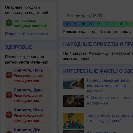
Опасные
погодные
явления для водителей
нет опасных
погодных явлений
Кликните на погодной карте для пол
Подробный автопрогноз
НАРОДНЫЕ ПРИМЕТЫ И ПР
ЗДОРОВЬЕ
На 7 августа
: Холодницы, зимоуказат
Предупреждения для
зима холодная.
метеочувствительных
7 августа, Ночь
ИНТЕРЕСНЫЕ ФАКТЫ О ЗД
Риск ухудшения
Почему северный загар
самочувствия
цветом отличается от
7 августа, День
южного?
Риск ухудшения
Чай матча может помочь
самочувствия
аллергикам
8 августа, Ночь
Так ли плохо есть одно и
Риск ухудшения
тоже каждый день?
самочувствия
8 августа, День
4 удивительных