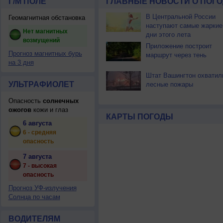
Г/М ПОЛЕ
ГЛАВНЫЕ НОВОСТИ О ПОГО
В Центральной России
Геомагнитная обстановка
наступают самые жаркие
Нет магнитных
дни этого лета
возмущений
Приложение построит
Прогноз магнитных бурь
маршрут через тень
на 3 дня
Штат Вашингтон охватил
УЛЬТРАФИОЛЕТ
лесные пожары
Опасность
солнечных
ожогов
кожи и глаз
КАРТЫ ПОГОДЫ
6 августа
6 - средняя
опасность
7 августа
7 - высокая
опасность
Прогноз УФ-излучения
Солнца по часам
ВОДИТЕЛЯМ