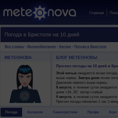
Главная
Пои
Погода в Бристоле на 10 дней
Все страны
›
Великобритания
›
Англия
›
Погода в Бристоле
МЕТЕОНОВА
БЛОГ МЕТЕОНОВЫ
Прогноз погоды на 10 дней в Бр
Этой ночью
ожидается ясная погода,
выше нормы.
Завтра днем
ясная пого
Давление немного выше нормы. .
8 августа
, в течение суток ожидается
днем +24..26°, ветер слабый.
9 августа
, в течение суток ожидается
+28..30°, ветер западный, умеренный.
Прогноз погоды
обновлен 1 час 2 мин
10 августа
, ожидается ясная погода; н
северо-западный, умеренный.
Погода
Аллергия
Самочувствие
Профи
Агро