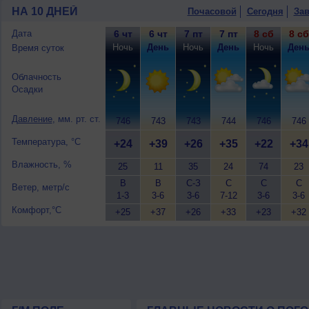
слабый.
НА 10 ДНЕЙ
Почасовой
Сегодня
Зав
Дата
6 чт
6 чт
7 пт
7 пт
8 сб
8 сб
Ночь
День
Ночь
День
Ночь
Ден
Время суток
Облачность
Осадки
Давление
, мм. рт. ст.
746
743
743
744
746
746
Температура, °C
+24
+39
+26
+35
+22
+34
Влажность, %
25
11
35
24
74
23
В
В
С-З
С
С
С
Ветер, метр/с
1-3
3-6
3-6
7-12
3-6
3-6
Комфорт,°C
+25
+37
+26
+33
+23
+32