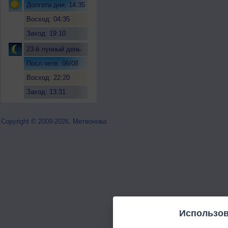
Долгота дня: 14:35
Восход: 04:35
Заход: 19:10
23-й лунный день
Посл.четв. 06/08
Восход: 22:20
Заход: 13:31
Copyright © 2009-2026, Метеонова
Использов