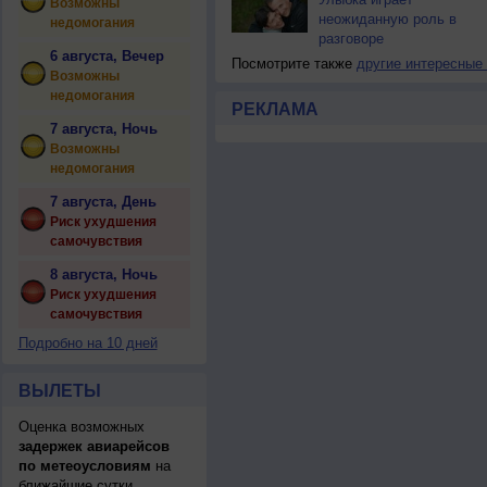
Возможны
неожиданную роль в
недомогания
разговоре
6 августа, Вечер
Посмотрите также
другие интересные
Возможны
недомогания
РЕКЛАМА
7 августа, Ночь
Возможны
недомогания
7 августа, День
Риск ухудшения
самочувствия
8 августа, Ночь
Риск ухудшения
самочувствия
Подробно на 10 дней
ВЫЛЕТЫ
Оценка возможных
задержек авиарейсов
по метеоусловиям
на
ближайшие сутки