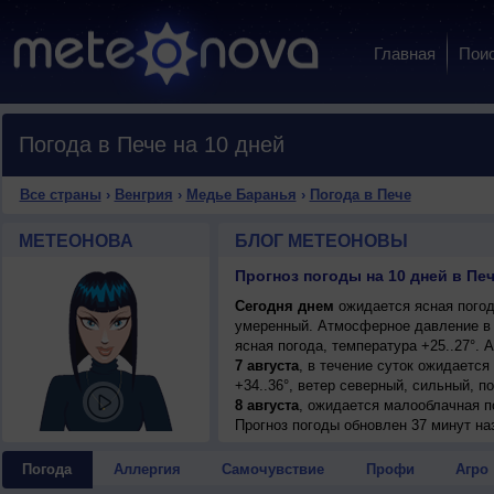
Главная
Пои
Погода в Пече на 10 дней
Все страны
›
Венгрия
›
Медье Баранья
›
Погода в Пече
МЕТЕОНОВА
БЛОГ МЕТЕОНОВЫ
Прогноз погоды на 10 дней в Пе
Сегодня днем
ожидается ясная погода
умеренный. Атмосферное давление в 
ясная погода, температура +25..27°.
7 августа
, в течение суток ожидается
+34..36°, ветер северный, сильный, п
8 августа
, ожидается малооблачная по
северный, умеренный.
Прогноз погоды
обновлен 37 минут на
9 августа
, в течение суток ожидается
+34..36°, ветер слабый.
Погода
Аллергия
Самочувствие
Профи
Агро
10 августа
, ожидается ясная погода; н