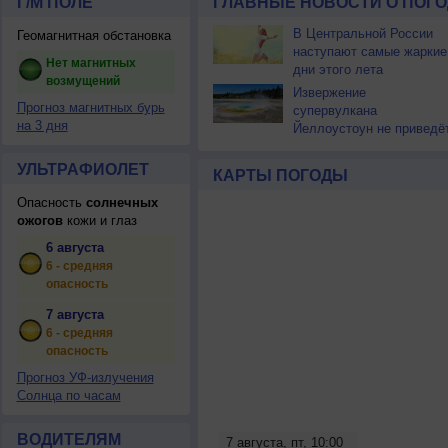
Г/М ПОЛЕ
ГЛАВНЫЕ НОВОСТИ О ПОГО
В Центральной России
Геомагнитная обстановка
наступают самые жаркие
Нет магнитных
дни этого лета
возмущений
Извержение
Прогноз магнитных бурь
супервулкана
на 3 дня
Йеллоустоун не приведё
к уничтожению
цивилизации
УЛЬТРАФИОЛЕТ
КАРТЫ ПОГОДЫ
Опасность
солнечных
ожогов
кожи и глаз
6 августа
6 - средняя
опасность
7 августа
6 - средняя
опасность
Прогноз УФ-излучения
Солнца по часам
ВОДИТЕЛЯМ