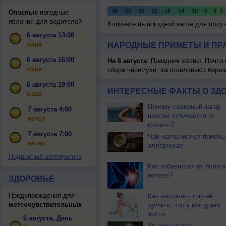
Опасные
погодные
явления для водителей
Кликните на погодной карте для пол
6 августа 13:00
жара
НАРОДНЫЕ ПРИМЕТЫ И ПР
6 августа 16:00
На 6 августа
: Праздник жатвы. Почти
жара
сбора черемухи, заготавливают берез
6 августа 19:00
ИНТЕРЕСНЫЕ ФАКТЫ О ЗД
жара
Почему северный загар
7 августа 4:00
цветом отличается от
ветер
южного?
7 августа 7:00
Чай матча может помочь
ветер
аллергикам
Подробный автопрогноз
Как избавиться от боли в
колене?
ЗДОРОВЬЕ
Предупреждения для
Как заставить гостей
метеочувствительных
думать, что у вас дома
чисто
6 августа, День
Улыбка играет