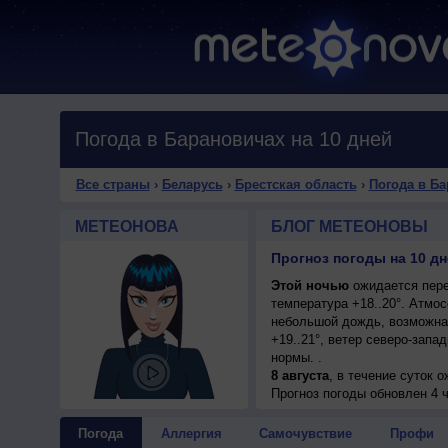
Погода в Барановичах на 10 дней
Все страны
›
Беларусь
›
Брестская область
›
Погода в Б
МЕТЕОНОВА
БЛОГ МЕТЕОНОВЫ
Этой ночью
ожидается пере
температура +18..20°. Атмо
небольшой дождь, возможна 
+19..21°, ветер северо-зап
нормы. .
8 августа
, в течение суток 
+19..21°, ветер северо-запа
Прогноз погоды
обновлен 4 ч
9 августа
, в течение суток
погода; ночью +10..12°, дне
Погода
Аллергия
Самочувствие
Профи
10 августа
, ожидается ясная