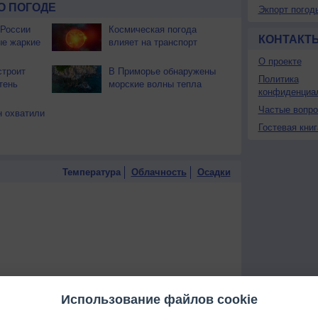
О ПОГОДЕ
Экпорт погод
 России
Космическая погода
КОНТАКТ
ые жаркие
влияет на транспорт
О проекте
строит
В Приморье обнаружены
Политика
тень
морские волны тепла
конфиденциа
Частые вопр
 охватили
Гостевая книг
Температура
Облачность
Осадки
Использование файлов cookie