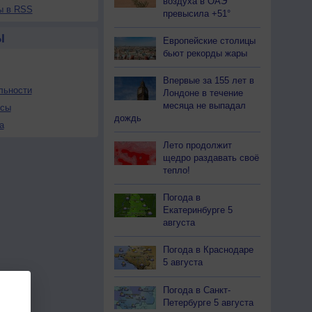
воздуха в ОАЭ
ы в RSS
превысила +51°
Ы
Европейские столицы
бьют рекорды жары
Впервые за 155 лет в
льности
Лондоне в течение
месяца не выпадал
осы
дождь
а
Лето продолжит
щедро раздавать своё
тепло!
Погода в
Екатеринбурге 5
августа
Погода в Краснодаре
5 августа
Погода в Санкт-
Петербурге 5 августа