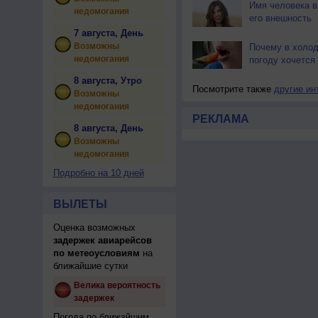
Имя человека в
недомогания
его внешность
7 августа, День
Возможны
Почему в холо
недомогания
погоду хочется
8 августа, Утро
Посмотрите также
другие ин
Возможны
недомогания
РЕКЛАМА
8 августа, День
Возможны
недомогания
Подробно на 10 дней
ВЫЛЕТЫ
Оценка возможных
задержек авиарейсов
по метеоусловиям
на
ближайшие сутки
Велика вероятность
задержек
Погода по ближайшим