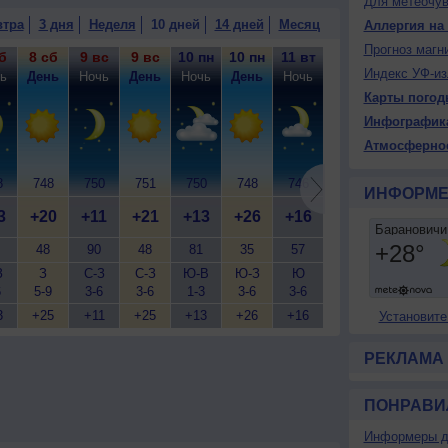
Для метеочу
втра
3 дня
Неделя
10 дней
14 дней
Месяц
Аллергия на
Прогноз магн
б
8 сб
9 вс
9 вс
10 пн
10 пн
11 вт
11 вт
12 ср
12
Индекс УФ-из
ь
День
Ночь
День
Ночь
День
Ночь
День
Ночь
Д
Карты погод
Инфографик
Атмосферно
8
748
750
751
750
748
746
747
748
7
ИНФОРМЕ
3
+20
+11
+21
+13
+26
+16
+25
+16
+
48
90
48
81
35
57
51
91
З
З
С-З
С-З
Ю-В
Ю-З
Ю
С
С
6
5-9
3-6
3-6
1-3
3-6
3-6
3-6
2-5
3
3
+25
+11
+25
+13
+26
+16
+26
+16
+
Установите
РЕКЛАМА
ПОНРАВИ
Информеры д