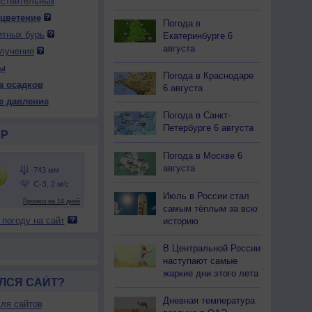
вствительных
 цветение
Погода в
итных бурь
Екатеринбурге 6
 ср
13 чт
13 чт
14 пт
14 пт
15 сб
15 сб
16 вс
августа
лучения
ень
Ночь
День
Ночь
День
Ночь
День
Ночь
ы
Погода в Краснодаре
а осадков
6 августа
е давление
Погода в Санкт-
51
752
752
751
748
745
745
746
Петербурге 6 августа
Р
24
+13
+24
+14
+28
+17
+27
+14
Погода в Москве 6
августа
39
69
41
65
33
55
34
76
С
С-В
С-В
В
Ю-В
Ю
З
С-З
Июль в России стал
-6
3-6
2-5
3-6
2-5
1-3
5-9
2-5
самым тёплым за всю
25
+13
+25
+14
+27
+17
+26
+14
 погоду на сайт
историю
В Центральной России
наступают самые
жаркие дни этого лета
ЛСЯ САЙТ?
Дневная температура
ля сайтов