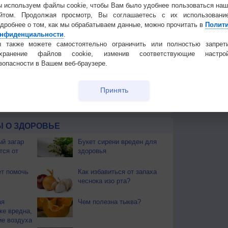
 используем файлы cookie, чтобы Вам было удобнее пользоваться на
йтом. Продолжая просмотр, Вы соглашаетесь с их использовани
дробнее о том, как мы обрабатываем данные, можно прочитать в
Полит
нфиденциальности
.
 также можете самостоятельно ограничить или полностью запрет
охранение файлов cookie, изменив соответствующие настрой
 для получения подробных данных
зопасности в Вашем веб-браузере.
 И ПРАЗДНИКИ
Принять
моуказательницы. Если утренник холодный, то и
 О ЗДОРОВЬЕ
й загар
Букет сирени вреден для
тся от
здоровья
т помочь
Как избавиться от запаха
чеснока изо рта?
ая
Чем полезна тыква?
же вредна,
ие воздуха