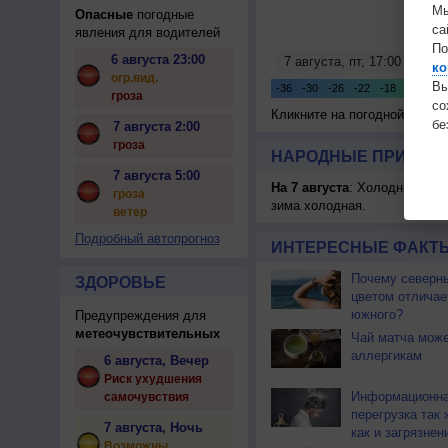
Мы
Опасные
погодные
са
явления для водителей
По
6 августа 23:00
ко
огр.вид.
Вы
гроза
с
Кликните на погодной карте
бе
7 августа 2:00
гроза
НАРОДНЫЕ ПРИМЕТЫ
7 августа 5:00
На 7 августа
: Холодницы, зи
гроза
зима холодная.
ветер
Подробный автопрогноз
ИНТЕРЕСНЫЕ ФАКТЫ
Почему северны
ЗДОРОВЬЕ
цветом отличае
южного?
Предупреждения для
метеочувствительных
Чай матча може
аллергикам
6 августа, Вечер
Риск ухудшения
Информационн
самочувствия
перегрузка так 
7 августа, Ночь
как и загрязнен
Возможны