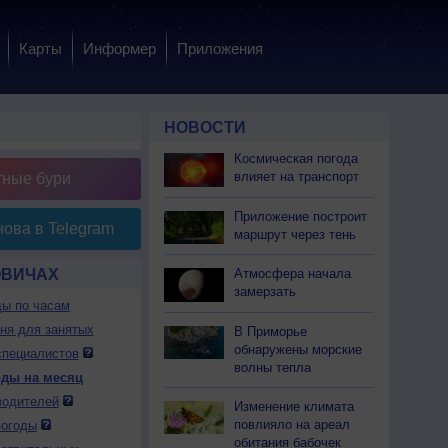
Карты
Информер
Приложения
НОВОСТИ
Космическая погода
влияет на транспорт
тные бури
Приложение построит
ова в Telegram
маршрут через тень
ОВИЧАХ
Атмосфера начала
замерзать
ды по часам
дня для занятых
В Приморье
обнаружены морские
специалистов
волны тепла
оды на месяц
водителей
Изменение климата
повлияло на ареал
погоды
обитания бабочек