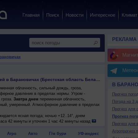
Главная
Поиск
Новости
Интересное
Климат
РЕКЛАМА
Магни
арановичах
Метеон
Прогноз погоды на 10 дней в Барановичах (Брестская область Беларусь)
В БАРАН
менная облачность, сильный дождь, гроза,
сферное давление в пределах нормы. Утром -
Прогноз пого
гроза.
Завтра днем
переменная облачность,
Погода на 3 
адный, умеренный. Атмосферное давление в пределах
Прогноз для 
ожидается ясная погода; ночью +12..14°, днем
Прогноз пог
дный, умеренный.
аса 42 минуты и уточнен 1 час 42 минуты назад
Прогноз для 
 на фоне повышенного давления ожидается ясная
Агропрогноз 
м +20..22°, ветер северный, умеренный.
Агро
Авто
Г/м бури
УФ-индекс
 погода; ночью +12..14°, днем +25..27°, ветер юго-