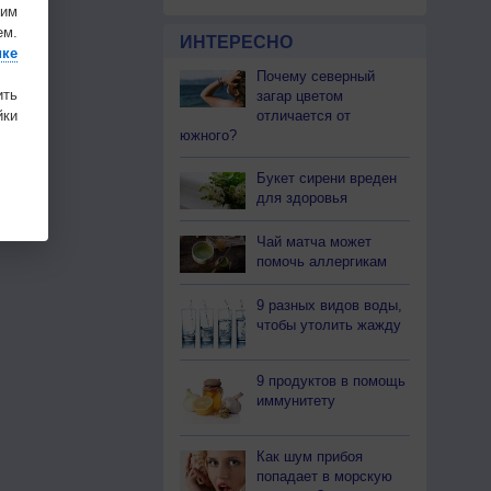
шим
ем.
ИНТЕРЕСНО
ике
Почему северный
ить
загар цветом
ки
отличается от
южного?
Букет сирени вреден
для здоровья
Чай матча может
помочь аллергикам
9 разных видов воды,
чтобы утолить жажду
9 продуктов в помощь
иммунитету
Как шум прибоя
попадает в морскую