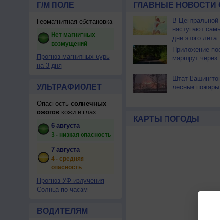
Г/М ПОЛЕ
ГЛАВНЫЕ НОВОСТИ 
В Центральной
Геомагнитная обстановка
наступают сам
Нет магнитных
дни этого лета
возмущений
Приложение по
Прогноз магнитных бурь
маршрут через 
на 3 дня
Штат Вашингтон
УЛЬТРАФИОЛЕТ
лесные пожары
Опасность
солнечных
ожогов
кожи и глаз
КАРТЫ ПОГОДЫ
6 августа
3 - низкая опасность
7 августа
4 - средняя
опасность
Прогноз УФ-излучения
Солнца по часам
ВОДИТЕЛЯМ