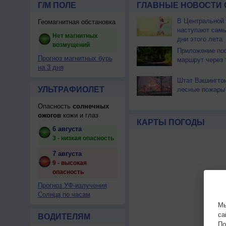
Г/М ПОЛЕ
ГЛАВНЫЕ НОВОСТИ 
В Центральной
Геомагнитная обстановка
наступают сам
Нет магнитных
дни этого лета
возмущений
Приложение по
Прогноз магнитных бурь
маршрут через 
на 3 дня
Штат Вашингтон
УЛЬТРАФИОЛЕТ
лесные пожары
Опасность
солнечных
ожогов
кожи и глаз
КАРТЫ ПОГОДЫ
6 августа
3 - низкая опасность
7 августа
9 - высокая
опасность
Прогноз УФ-излучения
Солнца по часам
Мы
са
ВОДИТЕЛЯМ
По