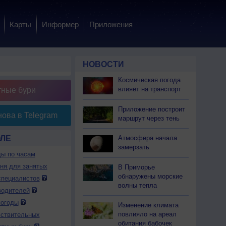
Карты
Информер
Приложения
НОВОСТИ
Космическая погода
влияет на транспорт
тные бури
Приложение построит
ова в Telegram
маршрут через тень
ЭЛЕ
Атмосфера начала
замерзать
ды по часам
дня для занятых
В Приморье
обнаружены морские
специалистов
волны тепла
водителей
погоды
Изменение климата
повлияло на ареал
вствительных
обитания бабочек