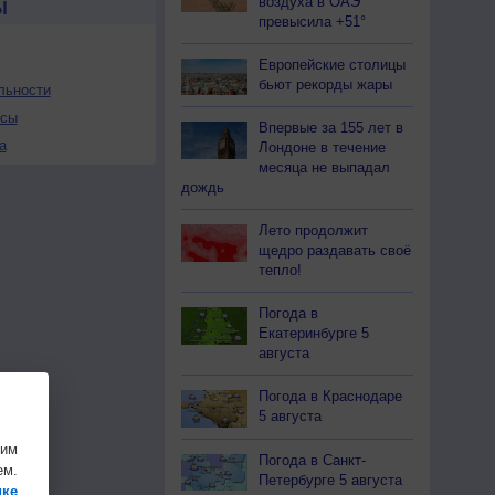
воздуха в ОАЭ
Ы
превысила +51°
Европейские столицы
бьют рекорды жары
льности
осы
Впервые за 155 лет в
а
Лондоне в течение
месяца не выпадал
дождь
Лето продолжит
щедро раздавать своё
тепло!
Погода в
Екатеринбурге 5
августа
Погода в Краснодаре
5 августа
шим
Погода в Санкт-
ем.
Петербурге 5 августа
ике