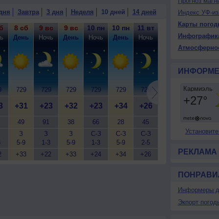
Прогноз магн
дня
Завтра
3 дня
Неделя
10 дней
14 дней
Индекс УФ-из
Карты погод
б
8 сб
9 вс
9 вс
10 пн
10 пн
11 вт
11 вт
12 ср
12
Инфографик
ь
День
Ночь
День
Ночь
День
Ночь
День
Ночь
Д
Атмосферно
ИНФОРМЕ
9
729
729
729
729
729
729
730
730
7
3
+31
+23
+32
+23
+34
+26
+36
+27
+
49
91
38
66
28
45
20
28
Установите
З
З
З
С-З
С-З
С-З
С-З
С
3
5-9
1-3
5-9
1-3
5-9
2-5
7-12
1-3
5
РЕКЛАМА
2
+33
+22
+33
+24
+34
+26
+34
+27
+
ПОНРАВИ
Информеры д
Экпорт погод