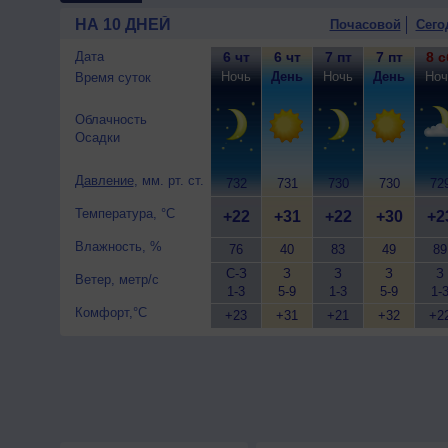
НА 10 ДНЕЙ
Почасовой
Сего
Дата
6 чт
6 чт
7 пт
7 пт
8 с
Ночь
День
Ночь
День
Ноч
Время суток
Облачность
Осадки
Давление
, мм. рт. ст.
732
731
730
730
72
Температура, °C
+22
+31
+22
+30
+2
Влажность, %
76
40
83
49
89
С-З
З
З
З
З
Ветер, метр/с
1-3
5-9
1-3
5-9
1-
Комфорт,°C
+23
+31
+21
+32
+2