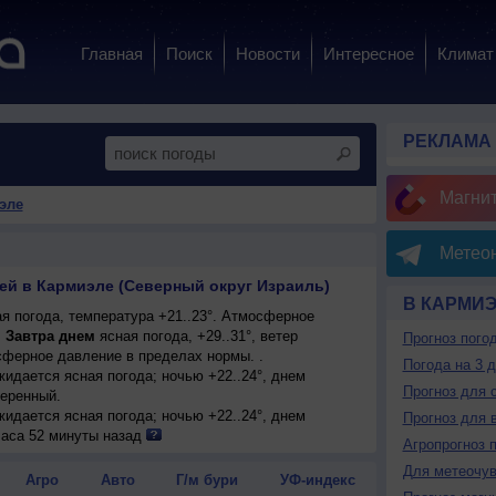
Главная
Поиск
Новости
Интересное
Климат
РЕКЛАМА
Магни
эле
Метеон
ней в Кармиэле (Северный округ Израиль)
В КАРМИ
я погода, температура +21..23°. Атмосферное
.
Завтра днем
ясная погода, +29..31°, ветер
Прогноз пого
ферное давление в пределах нормы. .
Погода на 3 
ожидается ясная погода; ночью +22..24°, днем
Прогноз для 
меренный.
ожидается ясная погода; ночью +22..24°, днем
Прогноз для 
дный, умеренный.
часа 52 минуты назад
Агропрогноз 
 погода; ночью +22..24°, днем +33..35°, ветер
Для метеочу
.
Агро
Авто
Г/м бури
УФ-индекс