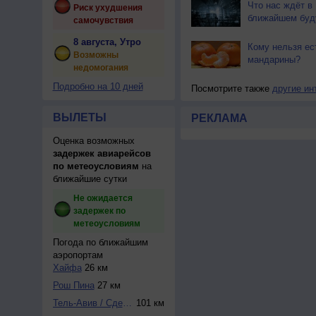
Что нас ждёт в
Риск ухудшения
ближайшем бу
самочувствия
8 августа, Утро
Кому нельзя ес
Возможны
мандарины?
недомогания
Подробно на 10 дней
Посмотрите также
другие ин
ВЫЛЕТЫ
РЕКЛАМА
Оценка возможных
задержек авиарейсов
по метеоусловиям
на
ближайшие сутки
Не ожидается
задержек по
метеоусловиям
Погода по ближайшим
аэропортам
Хайфа
26 км
Рош Пина
27 км
Тель-Авив / Сде-Д...
101 км