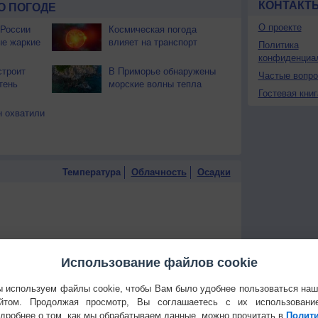
КОНТАКТ
О ПОГОДЕ
О проекте
 России
Космическая погода
ые жаркие
влияет на транспорт
Политика
конфиденциа
строит
В Приморье обнаружены
Частые вопр
тень
морские волны тепла
Гостевая книг
 охватили
Температура
Облачность
Осадки
Использование файлов cookie
 используем файлы cookie, чтобы Вам было удобнее пользоваться на
йтом. Продолжая просмотр, Вы соглашаетесь с их использовани
дробнее о том, как мы обрабатываем данные, можно прочитать в
Полит