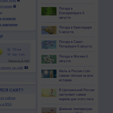
итных бурь
лучения
Погода в
ы
Екатеринбурге 6
 ср
13 чт
13 чт
14 пт
14 пт
15 сб
15 сб
16 вс
августа
а осадков
ень
Ночь
День
Ночь
День
Ночь
День
Ночь
е давление
Погода в Краснодаре
6 августа
Р
Погода в Санкт-
31
731
731
730
730
730
729
730
Петербурге 6 августа
36
+25
+34
+25
+33
+22
+32
+23
Погода в Москве 6
августа
20
43
33
54
36
90
44
89
 погоду на сайт
З
С-З
З
З
З
Ю-З
З
Ю-З
Июль в России стал
-9
1-3
5-9
2-5
5-9
1-3
5-9
1-3
самым тёплым за всю
35
+26
+34
+26
+33
+21
+33
+22
историю
В Центральной России
ЛСЯ САЙТ?
наступают самые
ля сайтов
жаркие дни этого лета
ы в RSS
Дневная температура