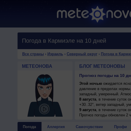
Погода в Кармиэле на 10 дней
Все страны
›
Израиль
›
Северный округ
›
Погода в Карми
МЕТЕОНОВА
БЛОГ МЕТЕОНОВЫ
Прогноз погоды на 10 д
Этой ночью
ожидается ясна
давление в пределах нормы
западный, умеренный. Атмос
8 августа
, в течение суток 
+30..32°, ветер западный, у
9 августа
, в течение суток 
+31..33°, ветер северо-запа
Прогноз погоды
обновлен 2 
10 августа
, ожидается ясная
северо-западный, умеренный
Погода
Аллергия
Самочувствие
Профи