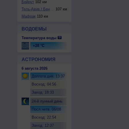
Бейрут
102 км
Тель-Авив / Бен-Г...
107 км
Мафрак
110 км
ВОДОЕМЫ
Температура воды
+28 °C
АСТРОНОМИЯ
6 августа 2026
Долгота дня: 13:37
Восход: 04:56
Заход: 18:33
24-й лунный день
Посл.четв. 06/08
Восход: 22:54
Заход: 12:37