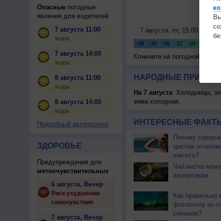
Опасные
погодные
ко
явления для водителей
Вы
с
7 августа 11:00
бе
жара
7 августа 14:00
Кликните на погодной карте
жара
НАРОДНЫЕ ПРИМЕТЫ
8 августа 11:00
жара
На 7 августа
: Холодницы, зи
зима холодная.
8 августа 14:00
жара
ИНТЕРЕСНЫЕ ФАКТЫ
Подробный автопрогноз
Почему северны
ЗДОРОВЬЕ
цветом отличае
южного?
Предупреждения для
Чай матча може
метеочувствительных
аллергикам
6 августа, Вечер
Риск ухудшения
Как правильно 
самочувствия
фотоохоту за с
сиянием?
7 августа, Вечер