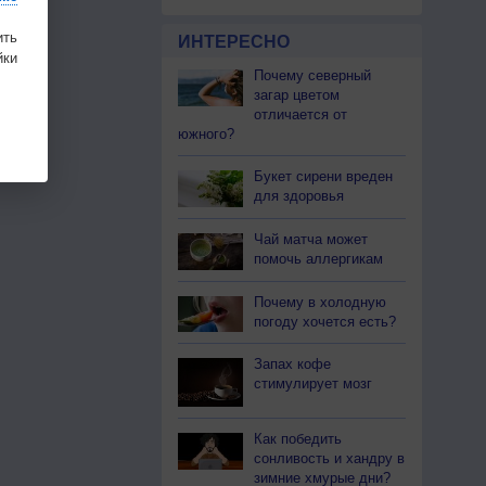
ить
ИНТЕРЕСНО
ки
Почему северный
загар цветом
отличается от
южного?
Букет сирени вреден
для здоровья
Чай матча может
помочь аллергикам
Почему в холодную
погоду хочется есть?
Запах кофе
стимулирует мозг
Как победить
сонливость и хандру в
зимние хмурые дни?