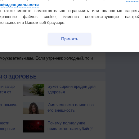
нфиденциальности
.
 также можете самостоятельно ограничить или полностью запрет
охранение файлов cookie, изменив соответствующие настрой
зопасности в Вашем веб-браузере.
 для получения подробных данных
Принять
 И ПРАЗДНИКИ
моуказательницы. Если утренник холодный, то и
 О ЗДОРОВЬЕ
й загар
Букет сирени вреден для
тся от
здоровья
т помочь
Имя человека влияет на
его внешность
вести
Почему полнолуние
еверным
привлекает самоубийц?