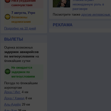
Риск ухудшения
неожиданную роль в
самочувствия
разговоре
7 августа, Утро
Посмотрите также
другие интересные
Возможны
недомогания
РЕКЛАМА
Подробно на 10 дней
ВЫЛЕТЫ
Оценка возможных
задержек авиарейсов
по метеоусловиям
на
ближайшие сутки
Не ожидается
задержек по
метеоусловиям
Погода по ближайшим
аэропортам
Доха / Инт.
4 км
Доха / Хамад
8 км
Аль-Адейд
29 км
Аль-Хор
38 км