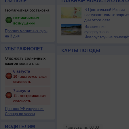
Г/М ПОЛЕ
ГЛАВНЫЕ НОВОСТИ О ПОГО
В Центральной России
Геомагнитная обстановка
наступают самые жаркие
Нет магнитных
дни этого лета
возмущений
Извержение
Прогноз магнитных бурь
супервулкана
на 3 дня
Йеллоустоун не приведё
к уничтожению
цивилизации
УЛЬТРАФИОЛЕТ
КАРТЫ ПОГОДЫ
Опасность
солнечных
ожогов
кожи и глаз
6 августа
10 - экстремальная
опасность
7 августа
11 - экстремальная
опасность
Прогноз УФ-излучения
Солнца по часам
ВОДИТЕЛЯМ