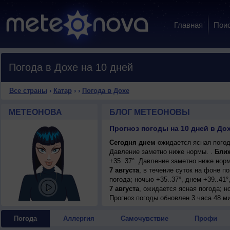
Главная
Пои
Погода в Дохе на 10 дней
Все страны
›
Катар
›
›
Погода в Дохе
МЕТЕОНОВА
БЛОГ МЕТЕОНОВЫ
Прогноз погоды на 10 дней в Дох
Сегодня днем
ожидается ясная погода
Давление заметно ниже нормы. .
Ближ
+35..37°. Давление заметно ниже нор
7 августа
, в течение суток на фоне 
погода; ночью +35..37°, днем +39..41
7 августа
, ожидается ясная погода; но
восточный, умеренный.
Прогноз погоды
обновлен 3 часа 48 ми
8 августа
, в течение суток на фоне 
погода; ночью +33..35°, днем +38..40
Погода
Аллергия
Самочувствие
Профи
9 августа
, ожидается ясная погода; но