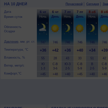
восточный, умеренный.
НА 10 ДНЕЙ
Почасовой
Сегодня
Зав
Дата
6 чт
6 чт
7 пт
7 пт
8 сб
8 сб
Ночь
День
Ночь
День
Ночь
Ден
Время суток
Облачность
Осадки
Давление
, мм. рт. ст.
747
746
746
746
746
746
Температура, °C
+36
+42
+36
+40
+34
+39
Влажность, %
55
28
43
33
51
42
Ю
С-В
Ю-З
С-В
В
С-В
Ветер, метр/с
1-3
3-6
2-5
5-9
2-5
5-9
Комфорт,°C
+45
+48
+40
+45
+40
+46