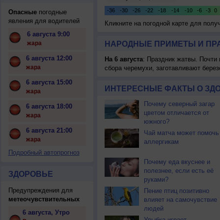
Опасные
погодные
явления для водителей
Кликните на погодной карте для пол
6 августа 9:00
жара
НАРОДНЫЕ ПРИМЕТЫ И ПР
6 августа 12:00
На 6 августа
: Праздник жатвы. Почти
жара
сбора черемухи, заготавливают берез
6 августа 15:00
ИНТЕРЕСНЫЕ ФАКТЫ О ЗД
жара
Почему северный загар
6 августа 18:00
цветом отличается от
жара
южного?
6 августа 21:00
Чай матча может помочь
жара
аллергикам
Подробный автопрогноз
Почему еда вкуснее и
полезнее, если есть её
ЗДОРОВЬЕ
руками?
Предупреждения для
Пение птиц позитивно
метеочувствительных
влияет на самочувствие
людей
6 августа, Утро
Улыбка играет