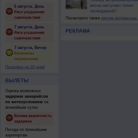
весна наступает позже
6 августа, День
календарной?
Риск ухудшения
самочувствия
Посмотрите также
другие интересные
7 августа, День
РЕКЛАМА
Риск ухудшения
самочувствия
7 августа, Вечер
Возможны
недомогания
Подробно на 10 дней
ВЫЛЕТЫ
Оценка возможных
задержек авиарейсов
по метеоусловиям
на
ближайшие сутки
Велика вероятность
задержек
Погода по ближайшим
аэропортам