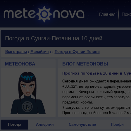
Главная
Пои
Погода в Сунгаи-Петани на 10 дней
Все страны
›
Малайзия
›
›
Погода в Сунгаи-Петани
МЕТЕОНОВА
БЛОГ МЕТЕОНОВЫ
Прогноз погоды на 10 дней в Сун
Сегодня днем
ожидается переменная 
+30..32°, ветер юго-западный, умере
нормы. . Вечером - сильный дождь, в
переменная облачность, температура 
пределах нормы.
7 августа
, в течение суток ожидаетс
возможна гроза; ночью +24..26°, днем 
Прогноз погоды
обновлен 5 часов 2 м
7 августа
, ожидается переменная обл
гроза; ночью +24..26°, днем +30..32°,
Погода
Аллергия
Самочувствие
Профи
8 августа
, в течение суток ожидаетс