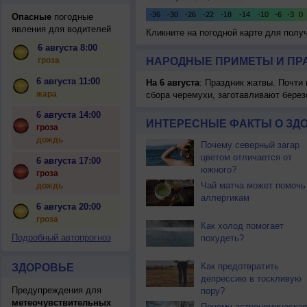
Опасные
погодные
явления для водителей
Кликните на погодной карте для пол
6 августа 8:00
гроза
НАРОДНЫЕ ПРИМЕТЫ И ПР
6 августа 11:00
На 6 августа
: Праздник жатвы. Почти
жара
сбора черемухи, заготавливают берез
6 августа 14:00
ИНТЕРЕСНЫЕ ФАКТЫ О ЗД
гроза
дождь
Почему северный загар
цветом отличается от
6 августа 17:00
южного?
гроза
Чай матча может помочь
дождь
аллергикам
6 августа 20:00
гроза
Как холод помогает
Подробный автопрогноз
похудеть?
Как предотвратить
ЗДОРОВЬЕ
депрессию в тоскливую
Предупреждения для
пору?
метеочувствительных
Почему астрономическая