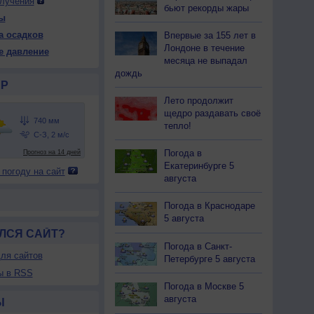
лучения
бьют рекорды жары
ы
а осадков
Впервые за 155 лет в
 ср
13 чт
13 чт
14 пт
14 пт
15 сб
15 сб
16 вс
Лондоне в течение
е давление
ень
Ночь
День
Ночь
День
Ночь
День
Ночь
месяца не выпадал
дождь
Р
Лето продолжит
щедро раздавать своё
тепло!
35
736
735
736
735
736
736
737
36
+26
+35
+27
+39
+27
+34
+28
Погода в
Екатеринбурге 5
 погоду на сайт
49
84
54
85
39
86
61
87
августа
Ю
Ю-В
В
Ю-В
Ю-З
З
Штиль
Штиль
-3
2-5
1-3
1-3
1-3
1-3
Погода в Краснодаре
5 августа
43
+28
+44
+31
+45
+31
+44
+34
ЛСЯ САЙТ?
Погода в Санкт-
ля сайтов
Петербурге 5 августа
ы в RSS
Погода в Москве 5
августа
Ы