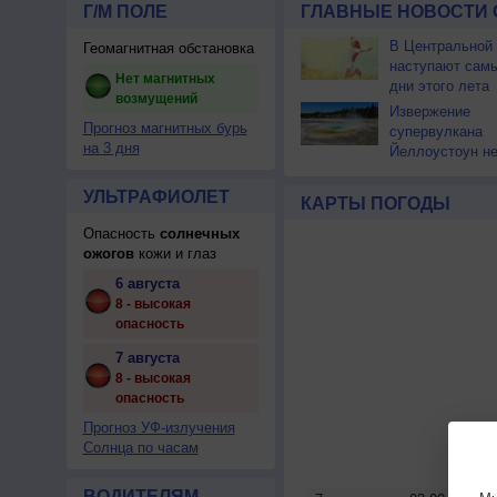
Г/М ПОЛЕ
ГЛАВНЫЕ НОВОСТИ 
В Центральной
Геомагнитная обстановка
наступают сам
Нет магнитных
дни этого лета
возмущений
Извержение
Прогноз магнитных бурь
супервулкана
на 3 дня
Йеллоустоун не
к уничтожению
цивилизации
УЛЬТРАФИОЛЕТ
КАРТЫ ПОГОДЫ
Опасность
солнечных
ожогов
кожи и глаз
6 августа
8 - высокая
опасность
7 августа
8 - высокая
опасность
Прогноз УФ-излучения
Солнца по часам
ВОДИТЕЛЯМ