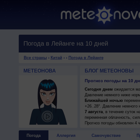
Погода в Лейанге на 10 дней
Все страны
›
Китай
›
›
Погода в Лейанге
МЕТЕОНОВА
БЛОГ МЕТЕОНОВЫ
Прогноз погоды на 10 дн
Сегодня днем
ожидается мал
Давление немного ниже норм
Ближайшей ночью
переменн
+26..28°. Давление немного
7 августа
, в течение суток 
переменная облачность, сил
+32..34°, ветер северный, у
Прогноз погоды
обновлен 4 ч
8 августа
, ожидается перем
ночью +25..27°, днем +32..3
Погода
Аллергия
Самочувствие
П
9 августа
, в течение суток 