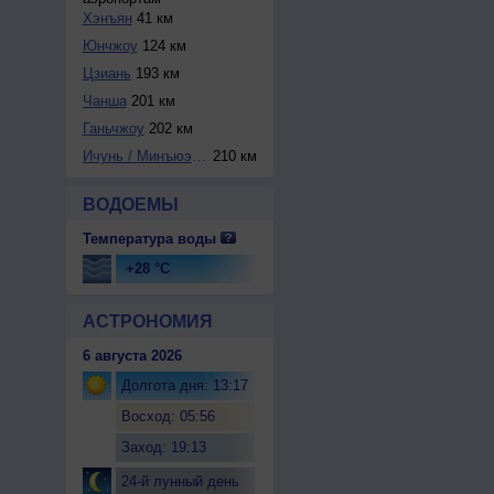
Хэнъян
41 км
Юнчжоу
124 км
Цзиань
193 км
Чанша
201 км
Ганьчжоу
202 км
Ичунь / Минъюэшан
210 км
ВОДОЕМЫ
Температура воды
+28 °C
АСТРОНОМИЯ
6 августа 2026
Долгота дня: 13:17
Восход: 05:56
Заход: 19:13
24-й лунный день