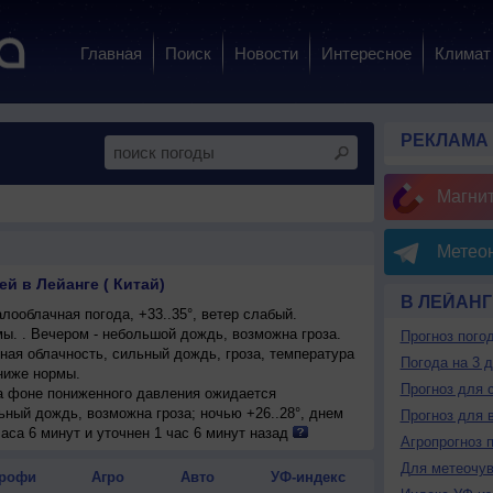
Главная
Поиск
Новости
Интересное
Климат
РЕКЛАМА
Магни
Метеон
ей в Лейанге ( Китай)
В ЛЕЙАНГ
ооблачная погода, +33..35°, ветер слабый.
ы. . Вечером - небольшой дождь, возможна гроза.
Прогноз пого
ая облачность, сильный дождь, гроза, температура
Погода на 3 
 ниже нормы.
Прогноз для 
на фоне пониженного давления ожидается
ьный дождь, возможна гроза; ночью +26..28°, днем
Прогноз для 
меренный.
аса 6 минут и уточнен 1 час 6 минут назад
Агропрогноз 
енная облачность, сильный дождь, возможна гроза;
Для метеочу
4°, ветер северный, умеренный.
рофи
Агро
Авто
УФ-индекс
на фоне пониженного давления ожидается