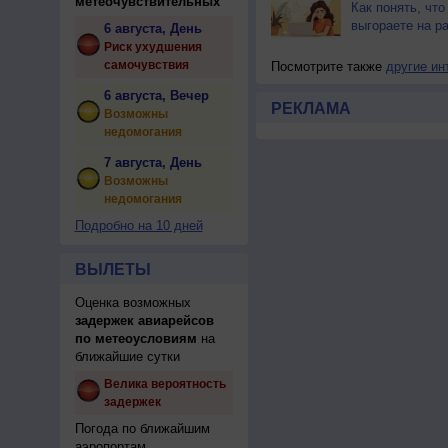
метеочувствительных
Как понять, что
выгораете на р
6 августа, День
Риск ухудшения
самочувствия
Посмотрите также
другие ин
6 августа, Вечер
РЕКЛАМА
Возможны
недомогания
7 августа, День
Возможны
недомогания
Подробно на 10 дней
ВЫЛЕТЫ
Оценка возможных
задержек авиарейсов
по метеоусловиям
на
ближайшие сутки
Велика вероятность
задержек
Погода по ближайшим
аэропортам