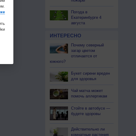
пожары
шим
ем.
ике
Погода в
Екатеринбурге 4
августа
ить
ки
ИНТЕРЕСНО
Почему северный
загар цветом
отличается от
южного?
Букет сирени вреден
для здоровья
Чай матча может
помочь аллергикам
Стойте в автобусе —
будете здоровы
Действительно ли
комнатные растения