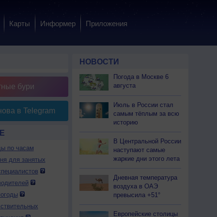
Карты
Информер
Приложения
НОВОСТИ
Погода в Москве 6
августа
тные бури
Июль в России стал
ова в Telegram
самым тёплым за всю
историю
Е
В Центральной России
ды по часам
наступают самые
жаркие дни этого лета
дня для занятых
специалистов
Дневная температура
водителей
воздуха в ОАЭ
погоды
превысила +51°
вствительных
Европейские столицы