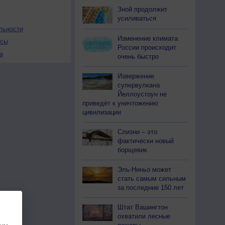
Зной продолжит
усиливаться
льности
Изменение климата
осы
России происходит
а
очень быстро
Извержение
супервулкана
Йеллоустоун не
приведёт к уничтожению
цивилизации
Слизни – это
фактически новый
борщевик
Эль-Ниньо может
стать самым сильным
за последние 150 лет
Штат Вашингтон
охватили лесные