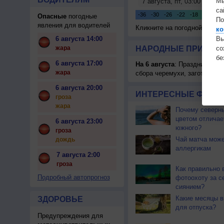
Мы
са
Опасные
погодные
По
явления для водителей
Кликните на погодной карте
ко
Вы
6 августа 14:00
с
жара
НАРОДНЫЕ ПРИМЕТЫ
бе
6 августа 17:00
На 6 августа
: Праздник жатв
жара
сбора черемухи, заготавлив
6 августа 20:00
ИНТЕРЕСНЫЕ ФАКТЫ
гроза
жара
Почему северны
цветом отличае
6 августа 23:00
южного?
гроза
Чай матча може
дождь
аллергикам
7 августа 2:00
гроза
Как правильно 
Подробный автопрогноз
фотоохоту за с
сиянием?
Какие месяцы в
ЗДОРОВЬЕ
для отпуска?
Предупреждения для