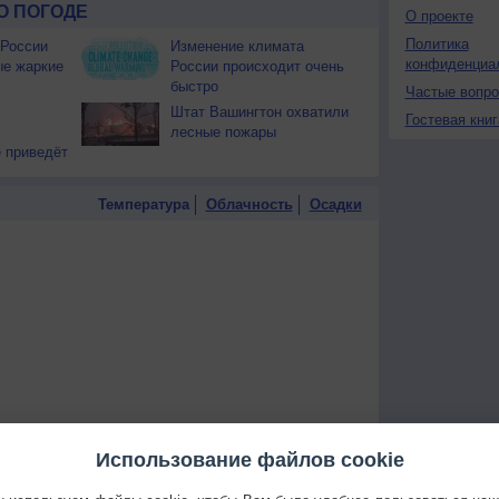
О ПОГОДЕ
О проекте
Политика
 России
Изменение климата
конфиденциа
ые жаркие
России происходит очень
быстро
Частые вопр
Штат Вашингтон охватили
Гостевая книг
лесные пожары
 приведёт
Температура
Облачность
Осадки
Использование файлов cookie