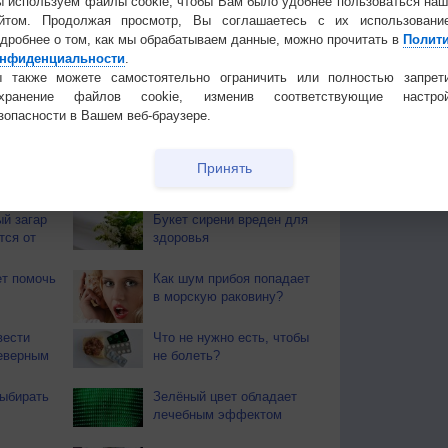
 используем файлы cookie, чтобы Вам было удобнее пользоваться на
йтом. Продолжая просмотр, Вы соглашаетесь с их использовани
дробнее о том, как мы обрабатываем данные, можно прочитать в
Полит
 для получения подробных данных
нфиденциальности
.
 также можете самостоятельно ограничить или полностью запрет
охранение файлов cookie, изменив соответствующие настрой
 И ПРАЗДНИКИ
зопасности в Вашем веб-браузере.
ы. Почти повсеместно поспел хлеб. Наступает пора
ают березовые веники.
Принять
 О ЗДОРОВЬЕ
й загар
Букет сирени вреден для
тся от
здоровья
т помочь
Как шум прибоя попадает
в морскую раковину?
вести
Что не нужно есть, чтобы
еверным
не болеть?
ыбирать
Зелёный цвет обладает
лечебным эффектом