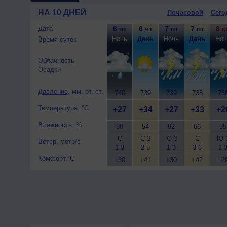
малооблачная погода, сильны
НА 10 ДНЕЙ
Почасовой
Сего
северный, умеренный.
10 августа
, ожидается пере
Дата
6 чт
6 чт
7 пт
7 пт
8 с
+24..26°, днем +30..32°, ве
Ночь
День
Ночь
День
Ноч
Время суток
Облачность
Осадки
Давление
, мм. рт. ст.
740
739
739
738
73
Температура, °C
+27
+34
+27
+33
+2
Влажность, %
90
54
92
66
95
С
С-З
Ю-З
С
Ю-
Ветер, метр/с
1-3
2-5
1-3
3-6
1-
Комфорт,°C
+30
+41
+30
+42
+2