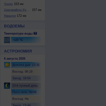
Чэнду
153 км
Цзючжайгоу-Хуанлу...
157 км
Наньчун
172 км
ВОДОЕМЫ
Температура воды
+23 °C
АСТРОНОМИЯ
6 августа 2026
Долгота дня: 13:35
Восход: 06:19
Заход: 19:54
24-й лунный день
Посл.четв. 06/08
Восход: Не
восходит
Заход: 13:44