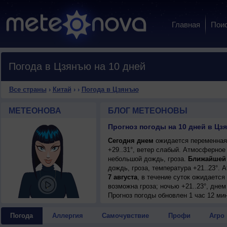
Главная
Пои
Погода в Цзянъю на 10 дней
Все страны
›
Китай
›
›
Погода в Цзянъю
МЕТЕОНОВА
БЛОГ МЕТЕОНОВЫ
Прогноз погоды на 10 дней в Цзя
Сегодня днем
ожидается переменная 
+29..31°, ветер слабый. Атмосферное
небольшой дождь, гроза.
Ближайшей
дождь, гроза, температура +21..23°.
7 августа
, в течение суток ожидаетс
возможна гроза; ночью +21..23°, днем 
8 августа
Прогноз погоды
, ожидается переменная обл
обновлен 1 час 12 ми
гроза; ночью +22..24°, днем +30..32°,
9 августа
, в течение суток на фоне 
Погода
Аллергия
Самочувствие
Профи
Агро
малооблачная погода; ночью +24..26°,