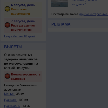
похудеть?
6 августа, День
Возможны
недомогания
Посмотрите также
другие интересные
7 августа, День
РЕКЛАМА
Риск ухудшения
самочувствия
Подробно на 10 дней
ВЫЛЕТЫ
Оценка возможных
задержек авиарейсов
по метеоусловиям
на
ближайшие сутки
Велика вероятность
задержек
Погода по ближайшим
аэропортам
Мяньян
38 км
Гуанхань
100 км
Гуанъюань
113 км