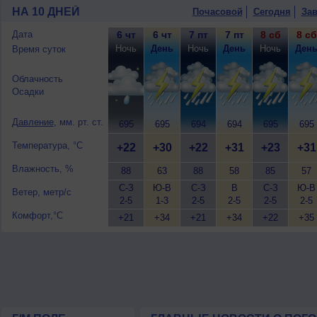
10 августа
, ожидается малооблачная п
НА 10 ДНЕЙ
Почасовой
Сегодня
Зав
днем +31..33°, ветер слабый.
Дата
6 чт
6 чт
7 пт
7 пт
8 сб
8 сб
Ночь
День
Ночь
День
Ночь
Ден
Время суток
Облачность
Осадки
Давление
, мм. рт. ст.
695
695
694
694
695
695
Температура, °C
+22
+30
+22
+31
+23
+31
Влажность, %
88
63
88
58
85
57
С-З
Ю-В
С-З
В
С-З
Ю-В
Ветер, метр/с
2-5
1-3
2-5
2-5
2-5
2-5
Комфорт,°C
+21
+34
+21
+34
+22
+35