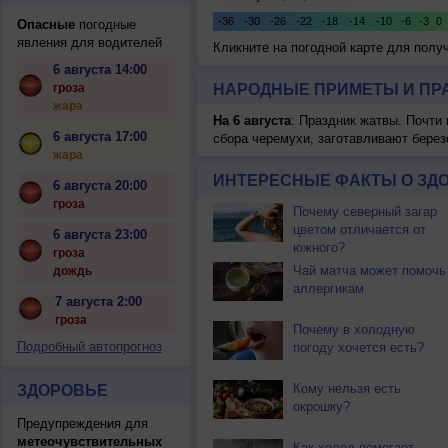
Опасные
погодные
явления для водителей
Кликните на погодной карте для пол
6 августа 14:00
гроза
НАРОДНЫЕ ПРИМЕТЫ И ПР
жара
На 6 августа
: Праздник жатвы. Почти
6 августа 17:00
сбора черемухи, заготавливают берез
жара
ИНТЕРЕСНЫЕ ФАКТЫ О ЗД
6 августа 20:00
гроза
Почему северный загар
цветом отличается от
6 августа 23:00
южного?
гроза
Чай матча может помочь
дождь
аллергикам
7 августа 2:00
гроза
Почему в холодную
Подробный автопрогноз
погоду хочется есть?
Кому нельзя есть
ЗДОРОВЬЕ
окрошку?
Предупреждения для
метеочувствительных
Как холод помогает