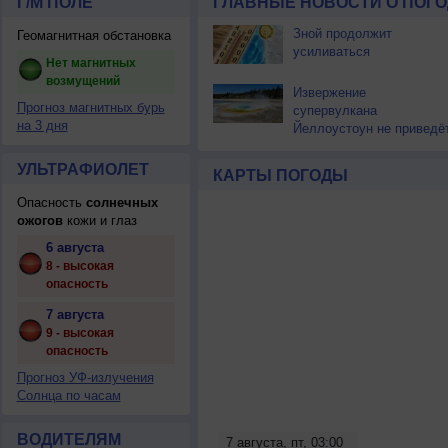
Г/М ПОЛЕ
ГЛАВНЫЕ НОВОСТИ О ПОГО
Зной продолжит
Геомагнитная обстановка
усиливаться
Нет магнитных
возмущений
Извержение
Прогноз магнитных бурь
супервулкана
на 3 дня
Йеллоустоун не приведё
к уничтожению
цивилизации
УЛЬТРАФИОЛЕТ
КАРТЫ ПОГОДЫ
Опасность
солнечных
ожогов
кожи и глаз
6 августа
8 - высокая
опасность
7 августа
9 - высокая
опасность
Прогноз УФ-излучения
Солнца по часам
ВОДИТЕЛЯМ