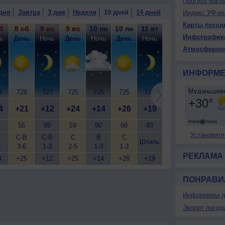
Прогноз магн
дня
Завтра
3 дня
Неделя
10 дней
14 дней
Индекс УФ-из
Карты погод
б
8 сб
9 вс
9 вс
10 пн
10 пн
11 вт
11 вт
12 ср
12
Инфографик
ь
День
Ночь
День
Ночь
День
Ночь
День
Ночь
Д
Атмосферно
ИНФОРМЕ
8
728
727
725
725
725
726
725
726
7
4
+21
+12
+24
+14
+26
+19
+28
+16
+
55
85
59
90
68
93
65
69
Установите
С-В
С-В
С
В
С
С
В
С
Штиль
3
3-6
1-3
2-5
1-3
1-3
1-3
1-3
5
РЕКЛАМА
4
+25
+12
+25
+14
+28
+19
+30
+16
+
ПОНРАВИ
Информеры д
Экпорт погод