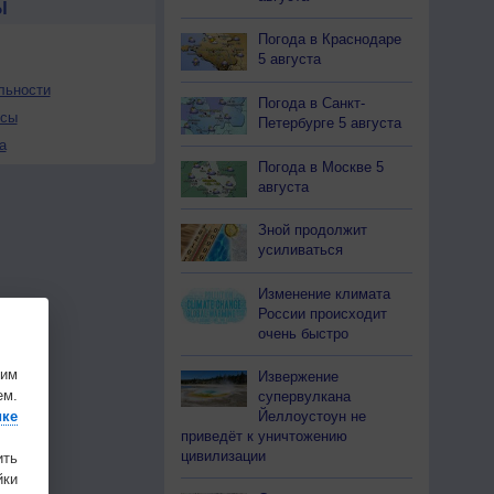
Ы
Погода в Краснодаре
5 августа
льности
Погода в Санкт-
осы
Петербурге 5 августа
а
Погода в Москве 5
августа
Зной продолжит
усиливаться
Изменение климата
России происходит
очень быстро
шим
Извержение
ем.
супервулкана
Йеллоустоун не
ике
приведёт к уничтожению
цивилизации
ить
ки