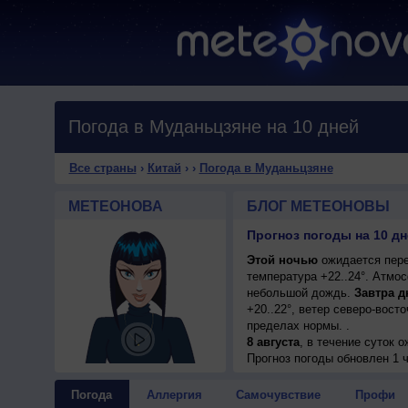
Погода в Муданьцзяне на 10 дней
Все страны
›
Китай
›
›
Погода в Муданьцзяне
МЕТЕОНОВА
БЛОГ МЕТЕОНОВЫ
Прогноз погоды на 10 дн
Этой ночью
ожидается пере
температура +22..24°. Атмо
небольшой дождь.
Завтра д
+20..22°, ветер северо-вос
пределах нормы. .
8 августа
, в течение суток 
+20..22°, ветер северо-вост
Прогноз погоды
обновлен 1 
9 августа
, в течение суток 
днем +23..25°, ветер слабый
Погода
Аллергия
Самочувствие
Профи
10 августа
, ожидается перем