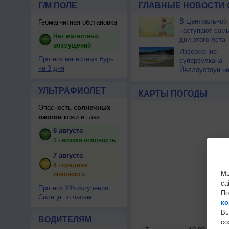
Г/М ПОЛЕ
ГЛАВНЫЕ НОВОСТИ 
В Центральной
Геомагнитная обстановка
наступают сам
Нет магнитных
дни этого лета
возмущений
Извержение
Прогноз магнитных бурь
супервулкана
на 3 дня
Йеллоустоун не
к уничтожению
цивилизации
УЛЬТРАФИОЛЕТ
КАРТЫ ПОГОДЫ
Опасность
солнечных
ожогов
кожи и глаз
6 августа
1 - низкая опасность
7 августа
6 - средняя
Мы
опасность
са
Прогноз УФ-излучения
По
Солнца по часам
ко
Вы
ВОДИТЕЛЯМ
с