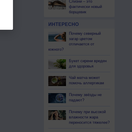
Слизни – это
фактически новый
борщевик
ИНТЕРЕСНО
Почему северный
загар цветом
отличается от
южного?
Букет сирени вреден
для здоровья
Чай матча может
помочь аллергикам
Почему звёзды не
падают?
Почему при высокой
влажности жара
переносится тяжелее?