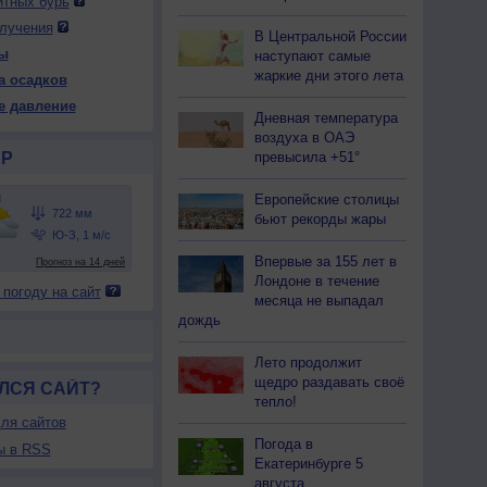
итных бурь
лучения
В Центральной России
ы
наступают самые
 ср
13 чт
13 чт
14 пт
14 пт
15 сб
15 сб
16 вс
жаркие дни этого лета
а осадков
ень
Ночь
День
Ночь
День
Ночь
День
Ночь
е давление
Дневная температура
воздуха в ОАЭ
превысила +51°
Р
Европейские столицы
23
724
722
724
724
726
724
724
бьют рекорды жары
26
+15
+26
+21
+27
+22
+27
+20
Впервые за 155 лет в
55
89
73
94
78
95
82
94
Лондоне в течение
 погоду на сайт
-В
С
В
С-В
С-В
С-В
Ю
Ю
месяца не выпадал
-9
2-5
3-6
2-5
3-6
1-3
3-6
1-3
дождь
27
+15
+27
+18
+30
+18
+30
+17
Лето продолжит
щедро раздавать своё
ЛСЯ САЙТ?
тепло!
ля сайтов
Погода в
ы в RSS
Екатеринбурге 5
августа