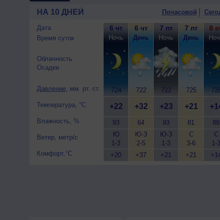
ветер слабый.
НА 10 ДНЕЙ
Почасовой
Сего
Дата
6 чт
6 чт
7 пт
7 пт
8 с
Ночь
День
Ночь
День
Ноч
Время суток
Облачность
Осадки
Давление
, мм. рт. ст.
724
722
722
725
72
Температура, °C
+22
+32
+23
+21
+1
Влажность, %
93
64
93
81
88
Ю
Ю-З
Ю-З
С
С
Ветер, метр/с
1-3
2-5
1-3
3-6
1-
Комфорт,°C
+20
+37
+21
+21
+1