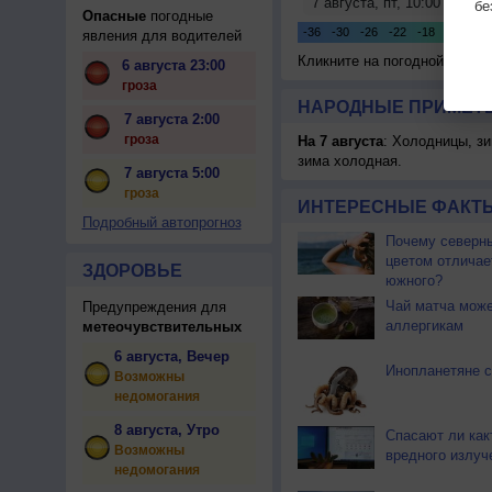
бе
Опасные
погодные
явления для водителей
Кликните на погодной карте
6 августа 23:00
гроза
НАРОДНЫЕ ПРИМЕТЫ
7 августа 2:00
гроза
На 7 августа
: Холодницы, зи
зима холодная.
7 августа 5:00
гроза
ИНТЕРЕСНЫЕ ФАКТЫ
Подробный автопрогноз
Почему северны
цветом отличае
ЗДОРОВЬЕ
южного?
Чай матча може
Предупреждения для
аллергикам
метеочувствительных
6 августа, Вечер
Инопланетяне с
Возможны
недомогания
8 августа, Утро
Спасают ли как
Возможны
вредного излуч
недомогания