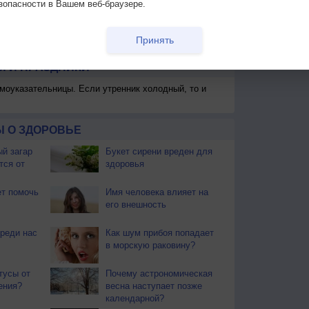
зопасности в Вашем веб-браузере.
 для получения подробных данных
Принять
 И ПРАЗДНИКИ
моуказательницы. Если утренник холодный, то и
 О ЗДОРОВЬЕ
й загар
Букет сирени вреден для
тся от
здоровья
т помочь
Имя человека влияет на
его внешность
реди нас
Как шум прибоя попадает
в морскую раковину?
тусы от
Почему астрономическая
ения?
весна наступает позже
календарной?