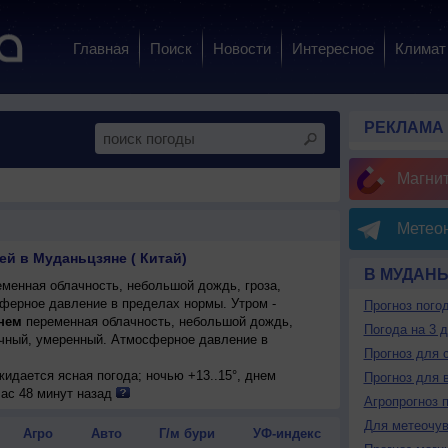
Главная
Поиск
Новости
Интересное
Климат
РЕКЛАМА
Магни
Метеон
ей в Муданьцзяне ( Китай)
В МУДАН
менная облачность, небольшой дождь, гроза,
сферное давление в пределах нормы. Утром -
Прогноз пого
нем
переменная облачность, небольшой дождь,
Погода на 3 
точный, умеренный. Атмосферное давление в
Прогноз для 
ожидается ясная погода; ночью +13..15°, днем
Прогноз для 
очный, умеренный.
час 48 минут назад
Агропрогноз 
ожидается малооблачная погода; ночью +11..13°,
Для метеочу
.
Агро
Авто
Г/м бури
УФ-индекс
енная облачность; ночью +13..15°, днем +25..27°,