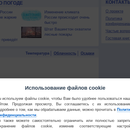
КОНТАКТ
О ПОГОДЕ
О проекте
 России
Изменение климата
ые жаркие
России происходит очень
Политика
быстро
конфиденциа
Штат Вашингтон охватили
Частые вопр
лесные пожары
Гостевая книг
 приведёт
Температура
Облачность
Осадки
Использование файлов cookie
 используем файлы cookie, чтобы Вам было удобнее пользоваться на
йтом. Продолжая просмотр, Вы соглашаетесь с их использовани
дробнее о том, как мы обрабатываем данные, можно прочитать в
Полит
нфиденциальности
.
 также можете самостоятельно ограничить или полностью запрет
охранение файлов cookie, изменив соответствующие настрой