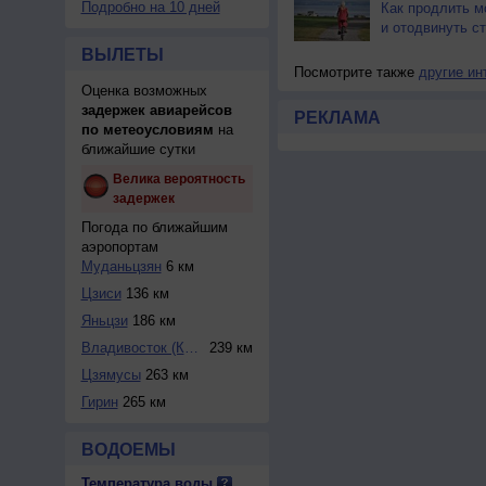
Подробно на 10 дней
Как продлить м
и отодвинуть с
ВЫЛЕТЫ
Посмотрите также
другие ин
Оценка возможных
задержек авиарейсов
РЕКЛАМА
по метеоусловиям
на
ближайшие сутки
Велика вероятность
задержек
Погода по ближайшим
аэропортам
Муданьцзян
6 км
Цзиси
136 км
Яньцзи
186 км
Владивосток (Кнев...
239 км
Цзямусы
263 км
Гирин
265 км
ВОДОЕМЫ
Температура воды