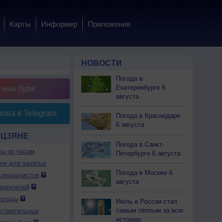
Карты
Информер
Приложения
НОВОСТИ
Погода в
Екатеринбурге 6
тные бури
августа
ова в Telegram
Погода в Краснодаре
6 августа
ЬЦЗЯНЕ
Погода в Санкт-
ды по часам
Петербурге 6 августа
дня для занятых
Погода в Москве 6
специалистов
августа
водителей
погоды
Июль в России стал
самым тёплым за всю
вствительных
историю