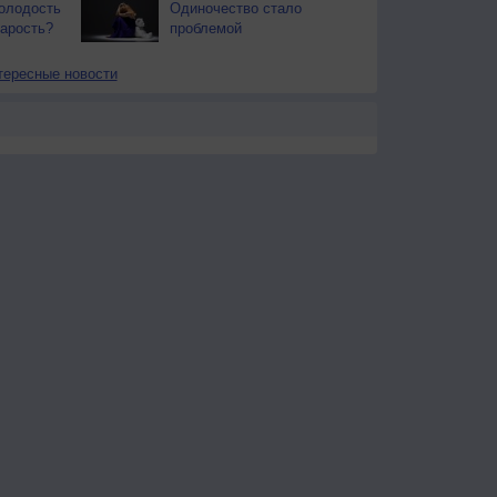
олодость
Одиночество стало
тарость?
проблемой
тересные новости