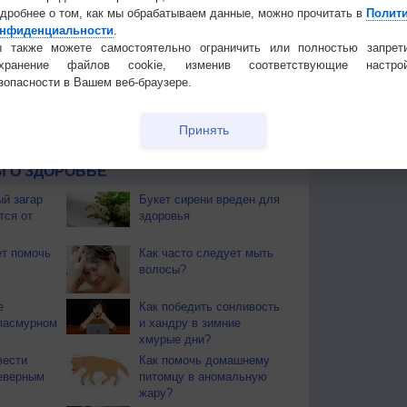
дробнее о том, как мы обрабатываем данные, можно прочитать в
Полит
нфиденциальности
.
 также можете самостоятельно ограничить или полностью запрет
 для получения подробных данных
охранение файлов cookie, изменив соответствующие настрой
зопасности в Вашем веб-браузере.
 И ПРАЗДНИКИ
ы. Почти повсеместно поспел хлеб. Наступает пора
Принять
ают березовые веники.
 О ЗДОРОВЬЕ
й загар
Букет сирени вреден для
тся от
здоровья
т помочь
Как часто следует мыть
волосы?
е
Как победить сонливость
пасмурном
и хандру в зимние
хмурые дни?
вести
Как помочь домашнему
еверным
питомцу в аномальную
жару?