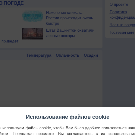
О ПОГОДЕ
О проекте
Политика
т
Изменение климата
конфиденциа
России происходит очень
быстро
Частые вопр
Штат Вашингтон охватили
Гостевая книг
лесные пожары
 приведёт
Температура
Облачность
Осадки
Использование файлов cookie
 используем файлы cookie, чтобы Вам было удобнее пользоваться на
йтом. Продолжая просмотр, Вы соглашаетесь с их использовани