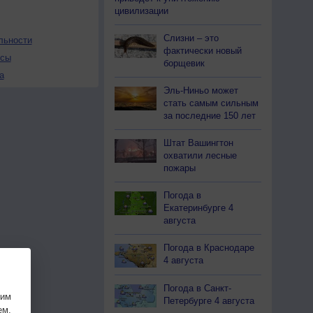
цивилизации
Слизни – это
льности
фактически новый
осы
борщевик
а
Эль-Ниньо может
стать самым сильным
за последние 150 лет
Штат Вашингтон
охватили лесные
пожары
Погода в
Екатеринбурге 4
августа
Погода в Краснодаре
4 августа
Погода в Санкт-
шим
Петербурге 4 августа
ем.