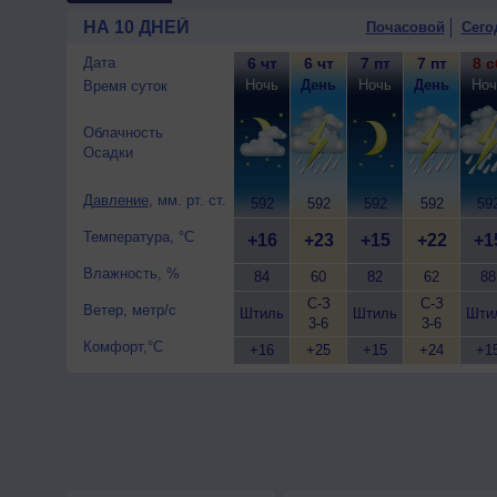
возможна гроза; ночью +14..
НА 10 ДНЕЙ
Почасовой
Сего
9 августа
, ожидается перем
ночью +14..16°, днем +21..2
Дата
6 чт
6 чт
7 пт
7 пт
8 с
Ночь
День
Ночь
День
Ноч
Время суток
Облачность
Осадки
Давление
, мм. рт. ст.
592
592
592
592
59
Температура, °C
+16
+23
+15
+22
+1
Влажность, %
84
60
82
62
88
С-З
С-З
Ветер, метр/с
Штиль
Штиль
Шти
3-6
3-6
Комфорт,°C
+16
+25
+15
+24
+1