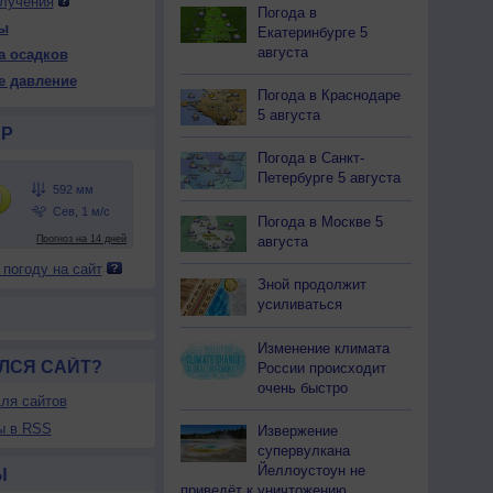
лучения
Погода в
ы
Екатеринбурге 5
августа
а осадков
 ср
13 чт
13 чт
14 пт
14 пт
15 сб
15 сб
16 вс
е давление
ень
Ночь
День
Ночь
День
Ночь
День
Ночь
Погода в Краснодаре
5 августа
Р
Погода в Санкт-
Петербурге 5 августа
93
593
593
592
592
592
593
594
Погода в Москве 5
21
+15
+23
+16
+21
+14
+21
+15
августа
 погоду на сайт
71
84
63
76
71
92
73
93
Зной продолжит
З
С
С-З
С-В
С-З
С-З
З
С-З
усиливаться
-6
1-3
1-3
2-5
3-6
1-3
2-5
1-3
23
+15
+24
+16
+23
+14
+23
+15
Изменение климата
ЛСЯ САЙТ?
России происходит
очень быстро
ля сайтов
ы в RSS
Извержение
супервулкана
Йеллоустоун не
Ы
приведёт к уничтожению