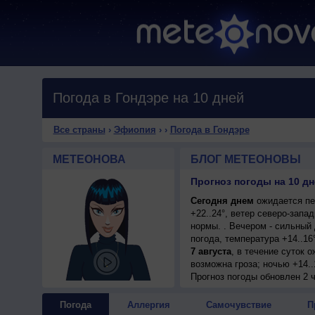
Погода в Гондэре на 10 дней
Все страны
›
Эфиопия
›
›
Погода в Гондэре
МЕТЕОНОВА
БЛОГ МЕТЕОНОВЫ
Прогноз погоды на 10 дн
Сегодня днем
ожидается пе
+22..24°, ветер северо-зап
нормы. . Вечером - сильный 
погода, температура +14..1
7 августа
, в течение суток 
возможна гроза; ночью +14..
умеренный.
Прогноз погоды
обновлен 2 
7 августа
, ожидается малоо
ночью +14..16°, днем +21..2
Погода
Аллергия
Самочувствие
П
8 августа
, в течение суток 