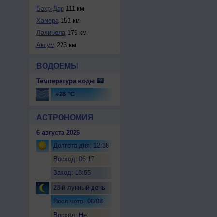
Бахр-Дар
111 км
Хамера
151 км
Лалибела
179 км
Аксум
223 км
ВОДОЕМЫ
Температура воды
+28 °C
АСТРОНОМИЯ
6 августа 2026
Долгота дня: 12:38
Восход: 06:17
Заход: 18:55
23-й лунный день
Посл.четв. 06/08
Восход: Не