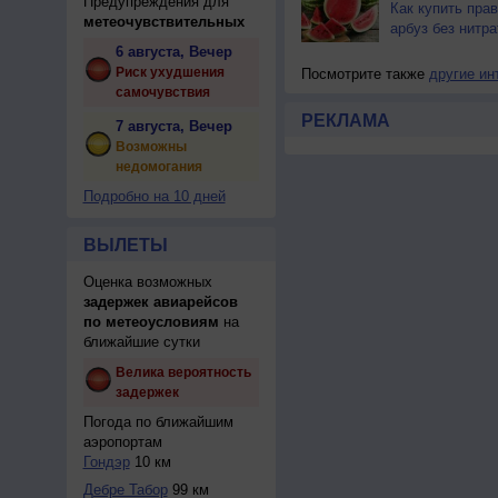
Предупреждения для
Как купить пра
метеочувствительных
арбуз без нитра
6 августа, Вечер
Риск ухудшения
Посмотрите также
другие ин
самочувствия
РЕКЛАМА
7 августа, Вечер
Возможны
недомогания
Подробно на 10 дней
ВЫЛЕТЫ
Оценка возможных
задержек авиарейсов
по метеоусловиям
на
ближайшие сутки
Велика вероятность
задержек
Погода по ближайшим
аэропортам
Гондэр
10 км
Дебре Табор
99 км