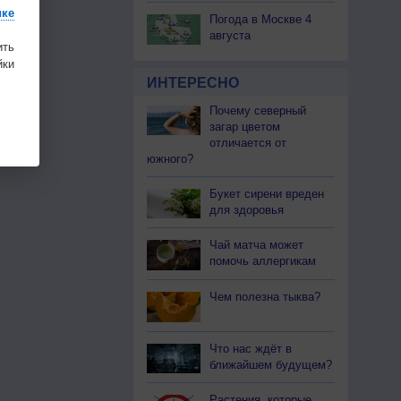
ике
Погода в Москве 4
августа
ить
ки
ИНТЕРЕСНО
Почему северный
загар цветом
отличается от
южного?
Букет сирени вреден
для здоровья
Чай матча может
помочь аллергикам
Чем полезна тыква?
Что нас ждёт в
ближайшем будущем?
Растения, которые