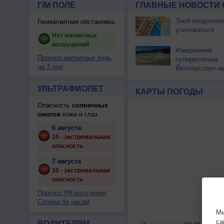
Г/М ПОЛЕ
ГЛАВНЫЕ НОВОСТИ 
Зной продолжи
Геомагнитная обстановка
усиливаться
Нет магнитных
возмущений
Извержение
Прогноз магнитных бурь
супервулкана
на 3 дня
Йеллоустоун не
к уничтожению
цивилизации
УЛЬТРАФИОЛЕТ
КАРТЫ ПОГОДЫ
Опасность
солнечных
ожогов
кожи и глаз
6 августа
10 - экстремальная
опасность
7 августа
10 - экстремальная
опасность
Прогноз УФ-излучения
Солнца по часам
Мы
са
ВОДИТЕЛЯМ