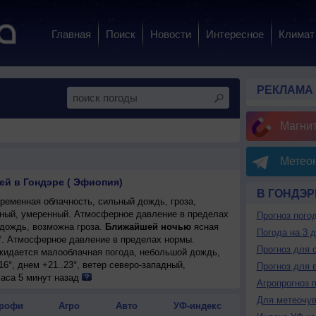
Главная
Поиск
Новости
Интересное
Климат
РЕКЛАМА
Магни
Метеон
ей в Гондэре ( Эфиопия)
В ГОНДЭР
ременная облачность, сильный дождь, гроза,
адный, умеренный. Атмосферное давление в пределах
Прогноз пого
дождь, возможна гроза.
Ближайшей ночью
ясная
Погода на 3 
6°. Атмосферное давление в пределах нормы.
Прогноз для 
ожидается малооблачная погода, небольшой дождь,
16°, днем +21..23°, ветер северо-западный,
Прогноз для 
часа 5 минут назад
Агропрогноз 
блачная погода, небольшой дождь, возможна гроза;
Для метеочу
3°, ветер северо-западный, умеренный.
рофи
Агро
Авто
УФ-индекс
ожидается переменная облачность, сильный дождь,