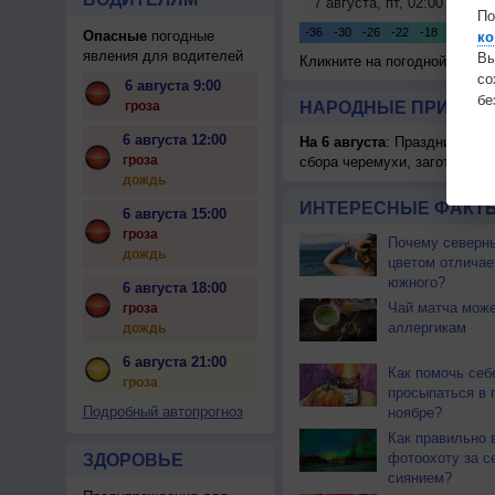
По
Опасные
погодные
ко
явления для водителей
Вы
Кликните на погодной карте
с
6 августа 9:00
бе
гроза
НАРОДНЫЕ ПРИМЕТЫ
6 августа 12:00
На 6 августа
: Праздник жатв
гроза
сбора черемухи, заготавлив
дождь
ИНТЕРЕСНЫЕ ФАКТЫ
6 августа 15:00
гроза
Почему северны
дождь
цветом отличае
южного?
6 августа 18:00
Чай матча може
гроза
аллергикам
дождь
6 августа 21:00
Как помочь себ
гроза
просыпаться в 
Подробный автопрогноз
ноябре?
Как правильно 
фотоохоту за с
ЗДОРОВЬЕ
сиянием?