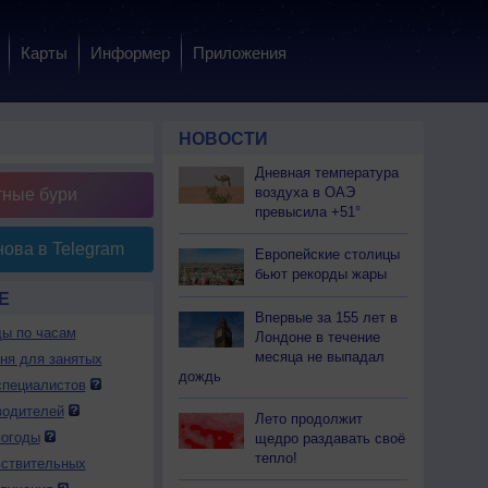
Карты
Информер
Приложения
НОВОСТИ
Дневная температура
воздуха в ОАЭ
тные бури
превысила +51°
ова в Telegram
Европейские столицы
бьют рекорды жары
Е
Впервые за 155 лет в
ды по часам
Лондоне в течение
месяца не выпадал
дня для занятых
дождь
специалистов
водителей
Лето продолжит
погоды
щедро раздавать своё
тепло!
вствительных