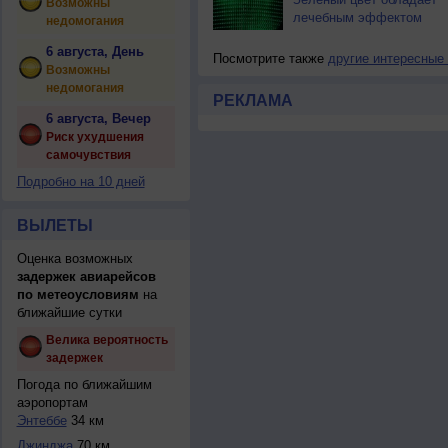
Возможны
лечебным эффектом
недомогания
6 августа, День
Посмотрите также
другие интересные
Возможны
недомогания
РЕКЛАМА
6 августа, Вечер
Риск ухудшения
самочувствия
Подробно на 10 дней
ВЫЛЕТЫ
Оценка возможных
задержек авиарейсов
по метеоусловиям
на
ближайшие сутки
Велика вероятность
задержек
Погода по ближайшим
аэропортам
Энтеббе
34 км
Джинджа
70 км