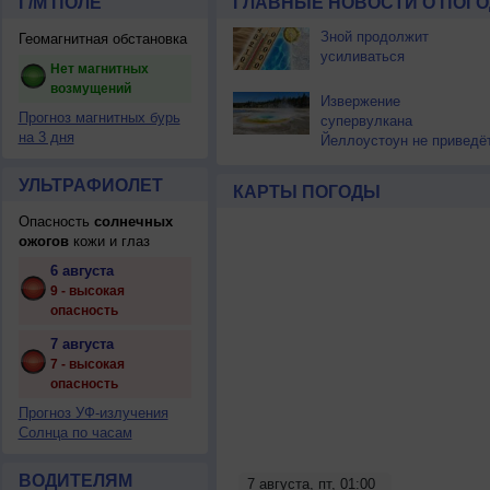
Г/М ПОЛЕ
ГЛАВНЫЕ НОВОСТИ О ПОГО
Зной продолжит
Геомагнитная обстановка
усиливаться
Нет магнитных
возмущений
Извержение
Прогноз магнитных бурь
супервулкана
на 3 дня
Йеллоустоун не приведё
к уничтожению
цивилизации
УЛЬТРАФИОЛЕТ
КАРТЫ ПОГОДЫ
Опасность
солнечных
ожогов
кожи и глаз
6 августа
9 - высокая
опасность
7 августа
7 - высокая
опасность
Прогноз УФ-излучения
Солнца по часам
ВОДИТЕЛЯМ