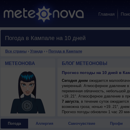
Главная
Пои
Погода в Кампале на 10 дней
Все страны
›
Уганда
›
›
Погода в Кампале
МЕТЕОНОВА
БЛОГ МЕТЕОНОВЫ
Прогноз погоды на 10 дней в Кам
Сегодня днем
ожидается малооблачна
умеренный. Атмосферное давление в 
переменная облачность, небольшой д
+19..21°. Атмосферное давление в п
7 августа
, в течение суток ожидаетс
возможна гроза; ночью +19..21°, днем
7 августа
Прогноз погоды
, ожидается переменная обл
обновлен 1 час 20 ми
гроза; ночью +19..21°, днем +26..28°
8 августа
, в течение суток ожидается
Погода
Аллергия
Самочувствие
Профи
ночью +18..20°, днем +27..29°, ветер