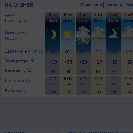
9 августа
, ожидается переменная обл
НА 10 ДНЕЙ
Почасовой
Сегодня
Зав
днем +26..28°, ветер южный, умеренн
Дата
6 чт
6 чт
7 пт
7 пт
8 сб
8 сб
Ночь
День
Ночь
День
Ночь
Ден
Время суток
Облачность
Осадки
Давление
, мм. рт. ст.
663
662
663
663
662
662
Температура, °C
+19
+30
+20
+27
+19
+28
Влажность, %
84
40
84
53
88
43
С-З
Ю-В
С-З
Ю-В
С
Ю-В
Ветер, метр/с
1-3
5-9
1-3
3-6
2-5
3-6
Комфорт,°C
+19
+30
+20
+27
+19
+28