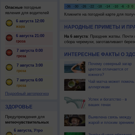
Опасные
погодные
явления для водителей
Кликните на погодной карте для пол
6 августа 12:00
жара
НАРОДНЫЕ ПРИМЕТЫ И ПР
6 августа 21:00
На 6 августа
: Праздник жатвы. Почти
гроза
сбора черемухи, заготавливают берез
7 августа 0:00
ИНТЕРЕСНЫЕ ФАКТЫ О ЗД
гроза
Почему северный загар
7 августа 3:00
цветом отличается от
гроза
южного?
7 августа 6:00
Чай матча может помочь
гроза
аллергикам
Подробный автопрогноз
Успех и богатство - в
ваших генах
ЗДОРОВЬЕ
Предупреждения для
Выявлена связь между
метеочувствительных
жарой и плохим зрением
6 августа, Утро
Зелёный цвет обладает