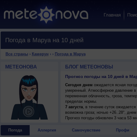
Главная
Пои
Погода в Маруа на 10 дней
Все страны
›
Камерун
›
›
Погода в Маруа
МЕТЕОНОВА
БЛОГ МЕТЕОНОВЫ
Прогноз погоды на 10 дней в Мар
Сегодня днем
ожидается ясная погода
умеренный. Атмосферное давление в 
переменная облачность, гроза, темпе
пределах нормы.
7 августа
, в течение суток ожидаетс
возможна гроза; ночью +26..28°, днем 
7 августа
Прогноз погоды
, ожидается переменная обл
обновлен 3 часа 53 м
гроза; ночью +26..28°, днем +35..37°,
8 августа
, в течение суток ожидаетс
Погода
Аллергия
Самочувствие
Профи
возможна гроза; ночью +20..22°, днем