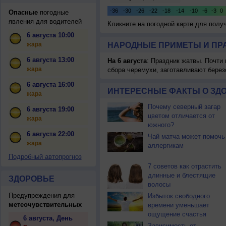
Опасные
погодные
явления для водителей
Кликните на погодной карте для пол
6 августа 10:00
жара
НАРОДНЫЕ ПРИМЕТЫ И ПР
6 августа 13:00
На 6 августа
: Праздник жатвы. Почти
жара
сбора черемухи, заготавливают берез
6 августа 16:00
ИНТЕРЕСНЫЕ ФАКТЫ О ЗД
жара
Почему северный загар
6 августа 19:00
цветом отличается от
жара
южного?
6 августа 22:00
Чай матча может помочь
жара
аллергикам
Подробный автопрогноз
7 советов как отрастить
длинные и блестящие
ЗДОРОВЬЕ
волосы
Предупреждения для
Избыток свободного
метеочувствительных
времени уменьшает
ощущение счастья
6 августа, День
Зависимость от