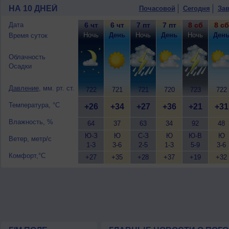
9 августа
, ожидается переменная обла
НА 10 ДНЕЙ
Почасовой
Сегодня
Зав
ветер слабый.
Дата
6 чт
6 чт
7 пт
7 пт
8 сб
8 сб
Ночь
День
Ночь
День
Ночь
Ден
Время суток
Облачность
Осадки
Давление
, мм. рт. ст.
722
721
721
720
723
722
Температура, °C
+26
+34
+27
+36
+21
+31
Влажность, %
64
37
63
34
92
48
Ю-З
Ю
С-З
Ю
Ю-В
Ю
Ветер, метр/с
1-3
3-6
2-5
1-3
5-9
3-6
Комфорт,°C
+27
+35
+28
+37
+19
+32