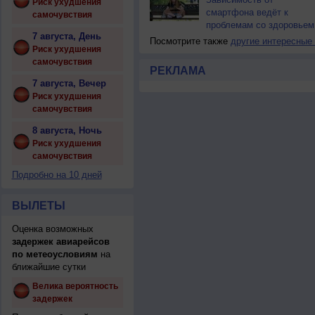
Риск ухудшения
смартфона ведёт к
самочувствия
проблемам со здоровьем
7 августа, День
Посмотрите также
другие интересные
Риск ухудшения
самочувствия
РЕКЛАМА
7 августа, Вечер
Риск ухудшения
самочувствия
8 августа, Ночь
Риск ухудшения
самочувствия
Подробно на 10 дней
ВЫЛЕТЫ
Оценка возможных
задержек авиарейсов
по метеоусловиям
на
ближайшие сутки
Велика вероятность
задержек