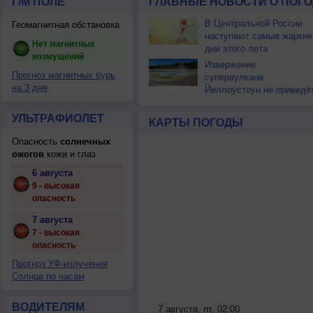
Г/М ПОЛЕ
ГЛАВНЫЕ НОВОСТИ О ПОГО
В Центральной России
Геомагнитная обстановка
наступают самые жаркие
Нет магнитных
дни этого лета
возмущений
Извержение
Прогноз магнитных бурь
супервулкана
на 3 дня
Йеллоустоун не приведё
к уничтожению
цивилизации
УЛЬТРАФИОЛЕТ
КАРТЫ ПОГОДЫ
Опасность
солнечных
ожогов
кожи и глаз
6 августа
9 - высокая
опасность
7 августа
7 - высокая
опасность
Прогноз УФ-излучения
Солнца по часам
ВОДИТЕЛЯМ