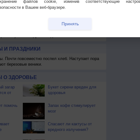
охранение файлов cookie, изменив соответствующие настрой
зопасности в Вашем веб-браузере.
Принять
 для получения подробных данных
 И ПРАЗДНИКИ
ы. Почти повсеместно поспел хлеб. Наступает пора
ают березовые веники.
 О ЗДОРОВЬЕ
й загар
Букет сирени вреден для
тся от
здоровья
т помочь
Запах кофе стимулирует
мозг
ивает
Спасают ли кактусы от
е
вредного излучения?