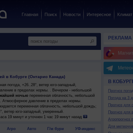
Главная
Поиск
Новости
Интересное
Климат
РЕКЛАМА
Магни
Метеон
ей в Кобурге (Онтарио Канада)
В КОБУРГ
ая погода, +26..28°, ветер юго-западный,
вление в пределах нормы. . Вечером - небольшой
Прогноз пого
жайшей ночью
переменная облачность, небольшой
Погода на 3 
°. Атмосферное давление в пределах нормы.
Прогноз для 
ожидается переменная облачность, небольшой дождь;
6°, ветер юго-западный, умеренный.
Прогноз для 
енная облачность, небольшой дождь, возможна
аса 19 минут и уточнен 1 час 19 минут назад
Агропрогноз 
 +25..27°, ветер юго-западный, умеренный.
Для метеочу
ожидается малооблачная погода; ночью +18..20°,
Агро
Авто
Г/м бури
УФ-индекс
ый, умеренный.