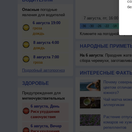
с
бе
Опасные
погодные
явления для водителей
6 августа 19:00
гроза
дождь
Кликните на погодной карте
8 августа 4:00
НАРОДНЫЕ ПРИМЕТЫ
дождь
На 6 августа
: Праздник жатв
8 августа 7:00
сбора черемухи, заготавлив
гроза
Подробный автопрогноз
ИНТЕРЕСНЫЕ ФАКТЫ
Почему северны
ЗДОРОВЬЕ
цветом отличае
южного?
Предупреждения для
метеочувствительных
Чай матча може
аллергикам
6 августа, День
Риск ухудшения
Растение отпуг
самочувствия
комаров не хуж
6 августа, Вечер
репеллентов
Риск ухудшения