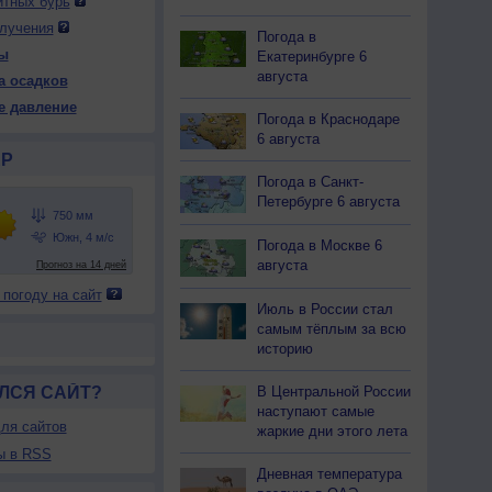
итных бурь
лучения
Погода в
ы
Екатеринбурге 6
 ср
13 чт
13 чт
14 пт
14 пт
15 сб
15 сб
16 вс
августа
а осадков
ень
Ночь
День
Ночь
День
Ночь
День
Ночь
е давление
Погода в Краснодаре
6 августа
Р
Погода в Санкт-
45
744
741
746
750
751
750
749
Петербурге 6 августа
27
+17
+21
+14
+21
+16
+24
+18
Погода в Москве 6
августа
41
63
84
92
49
61
43
68
 погоду на сайт
-З
З
Ю
С-З
Ю
С-З
Ю
З
Июль в России стал
-6
1-3
2-5
3-6
5-9
3-6
5-9
2-5
самым тёплым за всю
27
+17
+21
+14
+25
+16
+25
+18
историю
В Центральной России
ЛСЯ САЙТ?
наступают самые
ля сайтов
жаркие дни этого лета
ы в RSS
Дневная температура