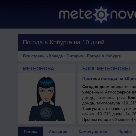
Погода в Кобурге на 10 дней
Все страны
›
Канада
›
Онтарио
›
Погода в Кобурге
МЕТЕОНОВА
БЛОГ МЕТЕОНОВЫ
Прогноз погоды на 10 дн
Сегодня днем
ожидается ясн
умеренный. Атмосферное да
дождь, возможна гроза.
Бли
дождь, температура +19..21
7 августа
, в течение суток 
ночью +19..21°, днем +24..2
8 августа
Прогноз погоды
, ожидается перем
обновлен 4 ч
гроза; ночью +19..21°, днем
9 августа
, в течение суток 
Погода
Аллергия
Самочувствие
Профи
днем +27..29°, ветер западн