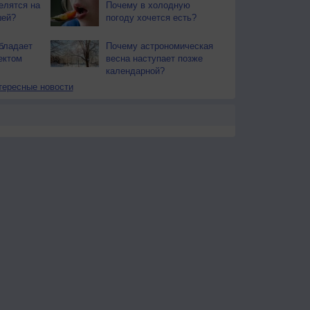
елятся на
Почему в холодную
шей?
погоду хочется есть?
бладает
Почему астрономическая
ектом
весна наступает позже
календарной?
тересные новости