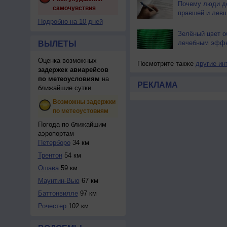
Почему люди д
самочувствия
правшей и лев
Подробно на 10 дней
Зелёный цвет о
лечебным эфф
ВЫЛЕТЫ
Оценка возможных
Посмотрите также
другие ин
задержек авиарейсов
по метеоусловиям
на
РЕКЛАМА
ближайшие сутки
Возможны задержки
по метеоустовиям
Погода по ближайшим
аэропортам
Петерборо
34 км
Трентон
54 км
Ошава
59 км
Маунтин-Вью
67 км
Баттонвилле
97 км
Рочестер
102 км