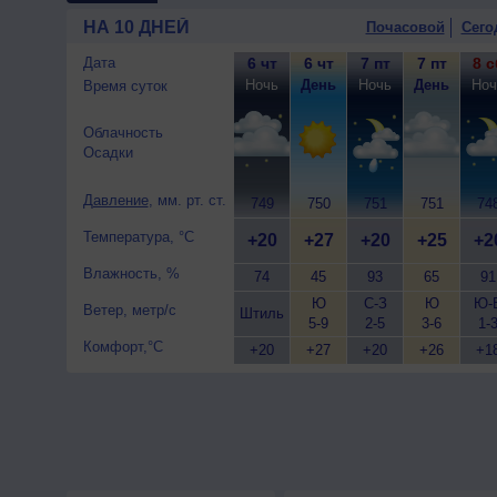
10 августа
, ожидается пере
НА 10 ДНЕЙ
Почасовой
Сего
гроза; ночью +18..20°, днем
Дата
6 чт
6 чт
7 пт
7 пт
8 с
Ночь
День
Ночь
День
Ноч
Время суток
Облачность
Осадки
Давление
, мм. рт. ст.
749
750
751
751
74
Температура, °C
+20
+27
+20
+25
+2
Влажность, %
74
45
93
65
91
Ю
С-З
Ю
Ю-
Ветер, метр/с
Штиль
5-9
2-5
3-6
1-
Комфорт,°C
+20
+27
+20
+26
+1