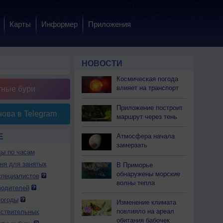
Карты
Информер
Приложения
НОВОСТИ
Космическая погода
влияет на транспорт
тные бури
Приложение построит
ова в Telegram
маршрут через тень
Е
Атмосфера начала
замерзать
ды по часам
дня для занятых
В Приморье
обнаружены морские
специалистов
волны тепла
водителей
погоды
Изменение климата
повлияло на ареал
вствительных
обитания бабочек