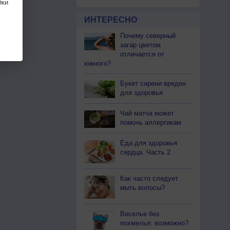
ки
ИНТЕРЕСНО
Почему северный
загар цветом
отличается от
южного?
Букет сирени вреден
для здоровья
Чай матча может
помочь аллергикам
Еда для здоровья
сердца. Часть 2
Как часто следует
мыть волосы?
Веселье без
похмелья: возможно?