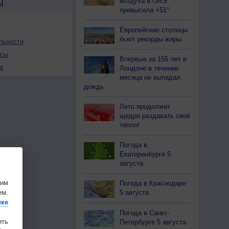
воздуха в ОАЭ
Ы
превысила +51°
Европейские столицы
бьют рекорды жары
льности
осы
Впервые за 155 лет в
а
Лондоне в течение
месяца не выпадал
дождь
Лето продолжит
щедро раздавать своё
тепло!
Погода в
Екатеринбурге 5
августа
шим
Погода в Краснодаре
ем.
5 августа
ике
Погода в Санкт-
ить
Петербурге 5 августа