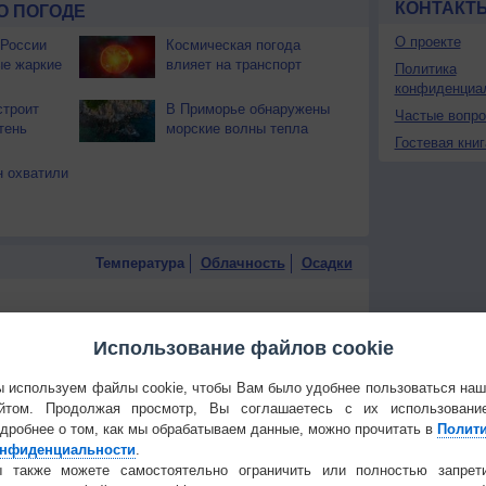
КОНТАКТ
О ПОГОДЕ
О проекте
 России
Космическая погода
ые жаркие
влияет на транспорт
Политика
конфиденциа
строит
В Приморье обнаружены
Частые вопр
тень
морские волны тепла
Гостевая книг
 охватили
Температура
Облачность
Осадки
Использование файлов cookie
 используем файлы cookie, чтобы Вам было удобнее пользоваться на
йтом. Продолжая просмотр, Вы соглашаетесь с их использовани
дробнее о том, как мы обрабатываем данные, можно прочитать в
Полит
нфиденциальности
.
 также можете самостоятельно ограничить или полностью запрет