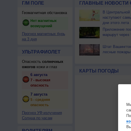
Г/М ПОЛЕ
ГЛАВНЫЕ НОВОСТИ 
В Центральной
Геомагнитная обстановка
наступают сам
Нет магнитных
дни этого лета
возмущений
Приложение по
Прогноз магнитных бурь
маршрут через 
на 3 дня
Штат Вашингтон
УЛЬТРАФИОЛЕТ
лесные пожары
Опасность
солнечных
ожогов
кожи и глаз
КАРТЫ ПОГОДЫ
6 августа
7 - высокая
опасность
7 августа
5 - средняя
Мы
опасность
са
Прогноз УФ-излучения
По
Солнца по часам
ко
Вы
ВОДИТЕЛЯМ