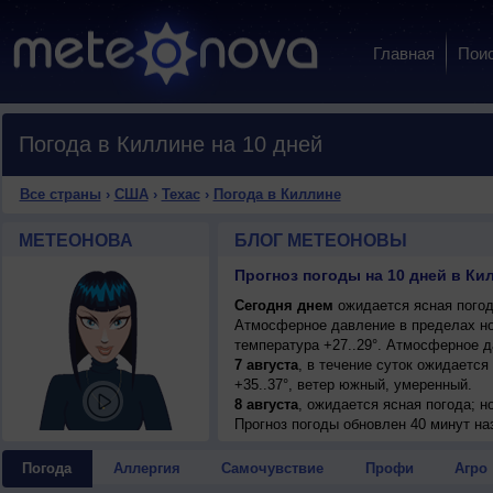
Главная
Пои
Погода в Киллине на 10 дней
Все страны
›
США
›
Техас
›
Погода в Киллине
МЕТЕОНОВА
БЛОГ МЕТЕОНОВЫ
Прогноз погоды на 10 дней в Ки
Сегодня днем
ожидается ясная погод
Атмосферное давление в пределах но
температура +27..29°. Атмосферное 
7 августа
, в течение суток ожидается
+35..37°, ветер южный, умеренный.
8 августа
, ожидается ясная погода; но
восточный, умеренный.
Прогноз погоды
обновлен 40 минут на
9 августа
, в течение суток ожидаетс
возможна гроза; ночью +26..28°, днем
Погода
Аллергия
Самочувствие
Профи
Агро
10 августа
, ожидается малооблачная п