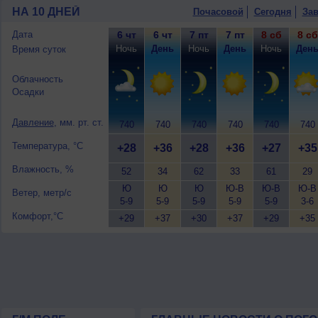
ветер южный, умеренный.
НА 10 ДНЕЙ
Почасовой
Сегодня
Зав
Дата
6 чт
6 чт
7 пт
7 пт
8 сб
8 сб
Ночь
День
Ночь
День
Ночь
Ден
Время суток
Облачность
Осадки
Давление
, мм. рт. ст.
740
740
740
740
740
740
Температура, °C
+28
+36
+28
+36
+27
+35
Влажность, %
52
34
62
33
61
29
Ю
Ю
Ю
Ю-В
Ю-В
Ю-В
Ветер, метр/с
5-9
5-9
5-9
5-9
5-9
3-6
Комфорт,°C
+29
+37
+30
+37
+29
+35