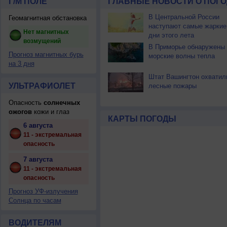
Г/М ПОЛЕ
ГЛАВНЫЕ НОВОСТИ О ПОГО
В Центральной России
Геомагнитная обстановка
наступают самые жаркие
Нет магнитных
дни этого лета
возмущений
В Приморье обнаружены
Прогноз магнитных бурь
морские волны тепла
на 3 дня
Штат Вашингтон охватил
УЛЬТРАФИОЛЕТ
лесные пожары
Опасность
солнечных
ожогов
кожи и глаз
КАРТЫ ПОГОДЫ
6 августа
11 - экстремальная
опасность
7 августа
11 - экстремальная
опасность
Прогноз УФ-излучения
Солнца по часам
ВОДИТЕЛЯМ