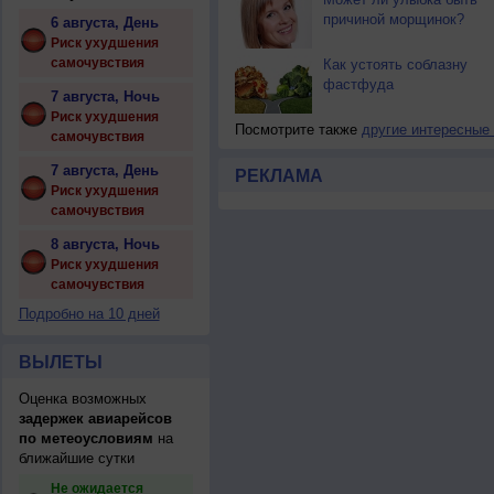
причиной морщинок?
6 августа, День
Риск ухудшения
самочувствия
Как устоять соблазну
фастфуда
7 августа, Ночь
Риск ухудшения
Посмотрите также
другие интересные
самочувствия
7 августа, День
РЕКЛАМА
Риск ухудшения
самочувствия
8 августа, Ночь
Риск ухудшения
самочувствия
Подробно на 10 дней
ВЫЛЕТЫ
Оценка возможных
задержек авиарейсов
по метеоусловиям
на
ближайшие сутки
Не ожидается