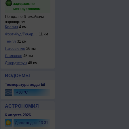
задержек по
метеоусловиям
Погода по ближайшим
аэропортам
Киллин
4 км
Форт-Худ/Роберт-Г...
11 км
Темпл
31 км
Гатесвилле
36 км
Лампасас
45 км
Джорджтаун
48 км
ВОДОЕМЫ
Температура воды
+30 °C
АСТРОНОМИЯ
6 августа 2026
Долгота дня: 13:31