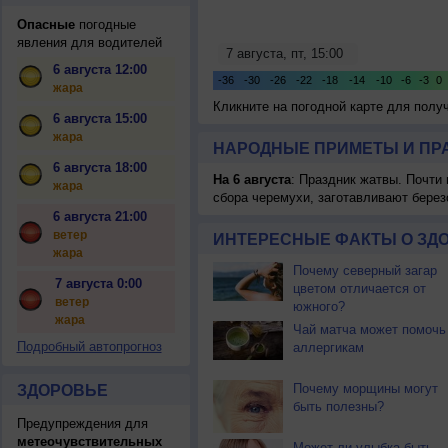
Опасные
погодные
явления для водителей
6 августа 12:00
жара
Кликните на погодной карте для пол
6 августа 15:00
жара
НАРОДНЫЕ ПРИМЕТЫ И ПР
6 августа 18:00
На 6 августа
: Праздник жатвы. Почти
жара
сбора черемухи, заготавливают берез
6 августа 21:00
ветер
ИНТЕРЕСНЫЕ ФАКТЫ О ЗД
жара
Почему северный загар
7 августа 0:00
цветом отличается от
ветер
южного?
жара
Чай матча может помочь
Подробный автопрогноз
аллергикам
Почему морщины могут
ЗДОРОВЬЕ
быть полезны?
Предупреждения для
метеочувствительных
Может ли улыбка быть