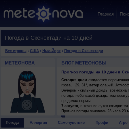
Главная
Пои
Погода в Скенектади на 10 дней
Все страны
›
США
›
Нью-Йорк
›
Погода в Скенектади
МЕТЕОНОВА
БЛОГ МЕТЕОНОВЫ
Прогноз погоды на 10 дней в Ск
Сегодня днем
ожидается переменная
гроза, +29..31°, ветер слабый. Атмос
Вечером - сильный дождь, возможна г
погода, небольшой дождь, температур
пределах нормы.
7 августа
, в течение суток ожидаетс
возможна гроза; ночью +20..22°, днем 
Прогноз погоды
обновлен 23 часа 23 
8 августа
, ожидается переменная обл
гроза; ночью +20..22°, днем +31..33°,
Погода
Аллергия
Самочувствие
Профи
Агро
9 августа
, в течение суток ожидаетс