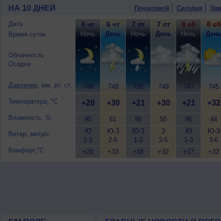
ночью +19..21°, днем +28..30°, ветер
НА 10 ДНЕЙ
Почасовой
Сегодня
Зав
10 августа
, ожидается переменная обл
ветер южный, умеренный.
Дата
6 чт
6 чт
7 пт
7 пт
8 сб
8 сб
Ночь
День
Ночь
День
Ночь
Ден
Время суток
Облачность
Осадки
Давление
, мм. рт. ст.
749
748
750
749
747
745
Температура, °C
+20
+30
+21
+30
+21
+32
Влажность, %
90
61
95
50
96
44
Ю
Ю-З
Ю-З
З
Ю
Ю-З
Ветер, метр/с
1-3
2-5
1-3
2-5
1-3
3-6
Комфорт,°C
+20
+33
+18
+32
+17
+32