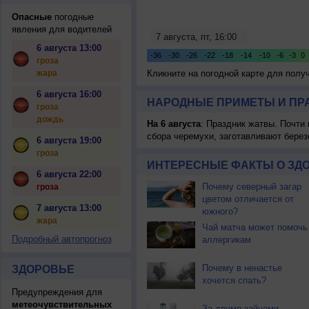
Опасные
погодные
явления для водителей
6 августа 13:00
гроза
жара
Кликните на погодной карте для пол
6 августа 16:00
НАРОДНЫЕ ПРИМЕТЫ И ПР
гроза
дождь
На 6 августа
: Праздник жатвы. Почти
сбора черемухи, заготавливают берез
6 августа 19:00
гроза
ИНТЕРЕСНЫЕ ФАКТЫ О ЗД
6 августа 22:00
Почему северный загар
гроза
цветом отличается от
7 августа 13:00
южного?
жара
Чай матча может помочь
Подробный автопрогноз
аллергикам
Почему в ненастье
ЗДОРОВЬЕ
хочется спать?
Предупреждения для
метеочувствительных
За двумя зайцами