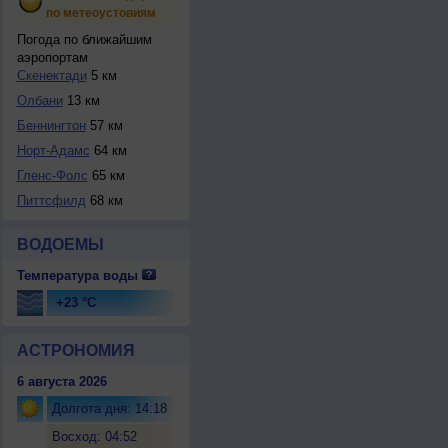
по метеоустовиям
Погода по ближайшим
аэропортам
Скенектади
5 км
Олбани
13 км
Беннингтон
57 км
Норт-Адамс
64 км
Гленс-Фолс
65 км
Питтсфилд
68 км
ВОДОЕМЫ
Температура воды
+23 °C
АСТРОНОМИЯ
6 августа 2026
Долгота дня: 14:18
Восход: 04:52