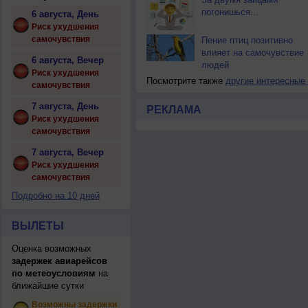
погонишься...
6 августа, День
Риск ухудшения
самочувствия
Пение птиц позитивно
влияет на самочувствие
6 августа, Вечер
людей
Риск ухудшения
Посмотрите также
другие интересные
самочувствия
7 августа, День
РЕКЛАМА
Риск ухудшения
самочувствия
7 августа, Вечер
Риск ухудшения
самочувствия
Подробно на 10 дней
ВЫЛЕТЫ
Оценка возможных
задержек авиарейсов
по метеоусловиям
на
ближайшие сутки
Возможны задержки