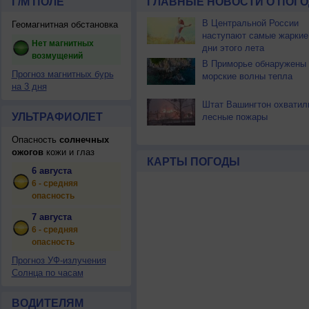
Г/М ПОЛЕ
ГЛАВНЫЕ НОВОСТИ О ПОГО
В Центральной России
Геомагнитная обстановка
наступают самые жаркие
Нет магнитных
дни этого лета
возмущений
В Приморье обнаружены
Прогноз магнитных бурь
морские волны тепла
на 3 дня
Штат Вашингтон охватил
УЛЬТРАФИОЛЕТ
лесные пожары
Опасность
солнечных
ожогов
кожи и глаз
КАРТЫ ПОГОДЫ
6 августа
6 - средняя
опасность
7 августа
6 - средняя
опасность
Прогноз УФ-излучения
Солнца по часам
ВОДИТЕЛЯМ