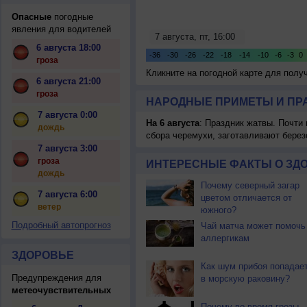
Опасные
погодные
явления для водителей
6 августа 18:00
гроза
Кликните на погодной карте для пол
6 августа 21:00
гроза
НАРОДНЫЕ ПРИМЕТЫ И ПР
7 августа 0:00
На 6 августа
: Праздник жатвы. Почти
дождь
сбора черемухи, заготавливают берез
7 августа 3:00
гроза
ИНТЕРЕСНЫЕ ФАКТЫ О ЗД
дождь
Почему северный загар
7 августа 6:00
цветом отличается от
ветер
южного?
Подробный автопрогноз
Чай матча может помочь
аллергикам
ЗДОРОВЬЕ
Как шум прибоя попадае
Предупреждения для
в морскую раковину?
метеочувствительных
Почему во время грозы