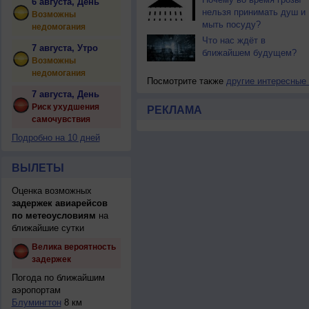
6 августа, День
нельзя принимать душ и
Возможны
мыть посуду?
недомогания
Что нас ждёт в
7 августа, Утро
ближайшем будущем?
Возможны
недомогания
Посмотрите также
другие интересные
7 августа, День
Риск ухудшения
РЕКЛАМА
самочувствия
Подробно на 10 дней
ВЫЛЕТЫ
Оценка возможных
задержек авиарейсов
по метеоусловиям
на
ближайшие сутки
Велика вероятность
задержек
Погода по ближайшим
аэропортам
Блумингтон
8 км