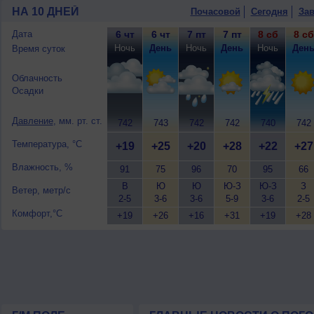
до 9 м/с.
НА 10 ДНЕЙ
Почасовой
Сегодня
Зав
10 августа
, ожидается переменная об
гроза; ночью +24..26°, днем +29..31°,
Дата
6 чт
6 чт
7 пт
7 пт
8 сб
8 сб
Ночь
День
Ночь
День
Ночь
Ден
Время суток
Облачность
Осадки
Давление
, мм. рт. ст.
742
743
742
742
740
742
Температура, °C
+19
+25
+20
+28
+22
+27
Влажность, %
91
75
96
70
95
66
В
Ю
Ю
Ю-З
Ю-З
З
Ветер, метр/с
2-5
3-6
3-6
5-9
3-6
2-5
Комфорт,°C
+19
+26
+16
+31
+19
+28