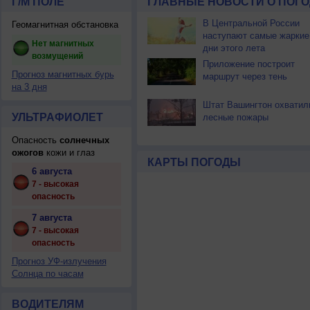
Г/М ПОЛЕ
ГЛАВНЫЕ НОВОСТИ О ПОГО
В Центральной России
Геомагнитная обстановка
наступают самые жаркие
Нет магнитных
дни этого лета
возмущений
Приложение построит
Прогноз магнитных бурь
маршрут через тень
на 3 дня
Штат Вашингтон охватил
УЛЬТРАФИОЛЕТ
лесные пожары
Опасность
солнечных
ожогов
кожи и глаз
КАРТЫ ПОГОДЫ
6 августа
7 - высокая
опасность
7 августа
7 - высокая
опасность
Прогноз УФ-излучения
Солнца по часам
ВОДИТЕЛЯМ