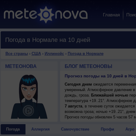
Главная
Пои
Погода в Нормале на 10 дней
Все страны
›
США
›
Иллинойс
›
Погода в Нормале
МЕТЕОНОВА
БЛОГ МЕТЕОНОВЫ
Прогноз погоды на 10 дней в Н
Сегодня днем
ожидается переменная 
умеренный. Атмосферное давление в 
дождь, гроза.
Ближайшей ночью
пер
температура +19..21°. Атмосферное 
7 августа
, в течение суток ожидаетс
возможна гроза; ночью +19..21°, днем
8 августа
Прогноз погоды
, ожидается малооблачная п
обновлен 5 часов 57 м
ночью +21..23°, днем +26..28°, ветер 
9 августа
, в течение суток ожидаетс
Погода
Аллергия
Самочувствие
Профи
Агро
возможна гроза; ночью +19..21°, днем