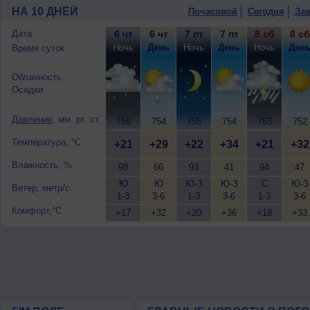
10 августа
, ожидается переменная об
НА 10 ДНЕЙ
Почасовой
Сегодня
Зав
гроза; ночью +18..20°, днем +29..31°,
Дата
6 чт
6 чт
7 пт
7 пт
8 сб
8 сб
Ночь
День
Ночь
День
Ночь
Ден
Время суток
Облачность
Осадки
Давление
, мм. рт. ст.
756
754
755
754
753
752
Температура, °C
+21
+29
+22
+34
+21
+32
Влажность, %
98
66
93
41
94
47
Ю
Ю
Ю-З
Ю-З
С
Ю-З
Ветер, метр/с
1-3
3-6
1-3
3-6
1-3
3-6
Комфорт,°C
+17
+32
+20
+36
+18
+33