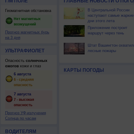
Г/М ПОЛЕ
ГЛАВНЫЕ НОВОСТИ О ПОГО
В Центральной России
Геомагнитная обстановка
наступают самые жаркие
Нет магнитных
дни этого лета
возмущений
Приложение построит
Прогноз магнитных бурь
маршрут через тень
на 3 дня
Штат Вашингтон охватил
УЛЬТРАФИОЛЕТ
лесные пожары
Опасность
солнечных
ожогов
кожи и глаз
КАРТЫ ПОГОДЫ
6 августа
6 - средняя
опасность
7 августа
7 - высокая
опасность
Прогноз УФ-излучения
Солнца по часам
ВОДИТЕЛЯМ