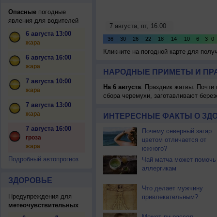
Опасные
погодные
явления для водителей
6 августа 13:00
жара
Кликните на погодной карте для пол
6 августа 16:00
жара
НАРОДНЫЕ ПРИМЕТЫ И ПР
7 августа 10:00
На 6 августа
: Праздник жатвы. Почти
жара
сбора черемухи, заготавливают берез
7 августа 13:00
жара
ИНТЕРЕСНЫЕ ФАКТЫ О ЗД
7 августа 16:00
Почему северный загар
гроза
цветом отличается от
жара
южного?
Подробный автопрогноз
Чай матча может помочь
аллергикам
ЗДОРОВЬЕ
Что делает мужчину
Предупреждения для
привлекательным?
метеочувствительных
Может ли рассол