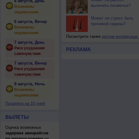
6 августа, День
вылечить похмелье?
Возможны
недомогания
Может ли стресс быть
6 августа, Вечер
причиной седины?
Возможны
недомогания
Посмотрите также
другие интересные
7 августа, День
Риск ухудшения
РЕКЛАМА
самочувствия
7 августа, Вечер
Риск ухудшения
самочувствия
8 августа, Ночь
Возможны
недомогания
Подробно на 10 дней
ВЫЛЕТЫ
Оценка возможных
задержек авиарейсов
по метеоусловиям
на