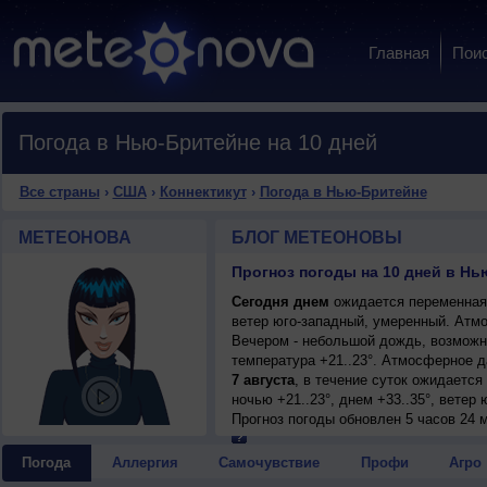
Главная
Пои
Погода в Нью-Бритейне на 10 дней
Все страны
›
США
›
Коннектикут
›
Погода в Нью-Бритейне
МЕТЕОНОВА
БЛОГ МЕТЕОНОВЫ
Прогноз погоды на 10 дней в Нь
Сегодня днем
ожидается переменная 
ветер юго-западный, умеренный. Атм
Вечером - небольшой дождь, возможна
температура +21..23°. Атмосферное 
7 августа
, в течение суток ожидается
ночью +21..23°, днем +33..35°, ветер
8 августа
Прогноз погоды
, ожидается переменная обл
обновлен 5 часов 24 
гроза; ночью +20..22°, днем +31..33°,
9 августа
, в течение суток ожидаетс
Погода
Аллергия
Самочувствие
Профи
Агро
+20..22°, днем +31..33°, ветер западн