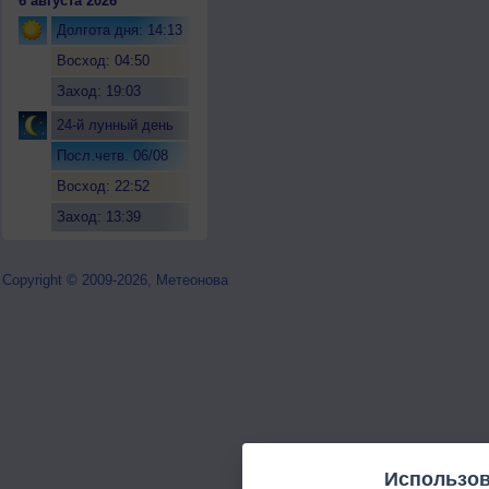
6 августа 2026
Долгота дня: 14:13
Восход: 04:50
Заход: 19:03
24-й лунный день
Посл.четв. 06/08
Восход: 22:52
Заход: 13:39
Copyright © 2009-2026, Метеонова
Использов