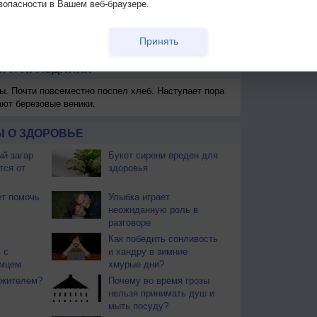
зопасности в Вашем веб-браузере.
 для получения подробных данных
Принять
 И ПРАЗДНИКИ
ы. Почти повсеместно поспел хлеб. Наступает пора
ают березовые веники.
 О ЗДОРОВЬЕ
й загар
Букет сирени вреден для
тся от
здоровья
т помочь
Улыбка играет
неожиданную роль в
разговоре
Как победить сонливость
 с
и хандру в зимние
мцем
хмурые дни?
ожителем?
Почему во время грозы
нельзя принимать душ и
мыть посуду?