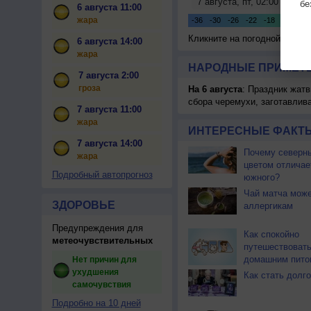
бе
6 августа 11:00
жара
Кликните на погодной карте
6 августа 14:00
жара
НАРОДНЫЕ ПРИМЕТЫ
7 августа 2:00
гроза
На 6 августа
: Праздник жатв
сбора черемухи, заготавлив
7 августа 11:00
жара
ИНТЕРЕСНЫЕ ФАКТЫ
7 августа 14:00
Почему северны
жара
цветом отличае
Подробный автопрогноз
южного?
Чай матча може
ЗДОРОВЬЕ
аллергикам
Предупреждения для
Как спокойно
метеочувствительных
путешествовать
домашним пито
Нет причин для
ухудшения
Как стать долг
самочувствия
Подробно на 10 дней