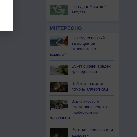
Погода в Москве 4
августа
ИНТЕРЕСНО
Почему северный
загар цветом
отличается от
южного?
Букет сирени вреден
для здоровья
Чай матча может
помочь аллергикам
Зависимость от
смартфона ведёт к
проблемам со
здоровьем
Ругаться полезно для
здоровья