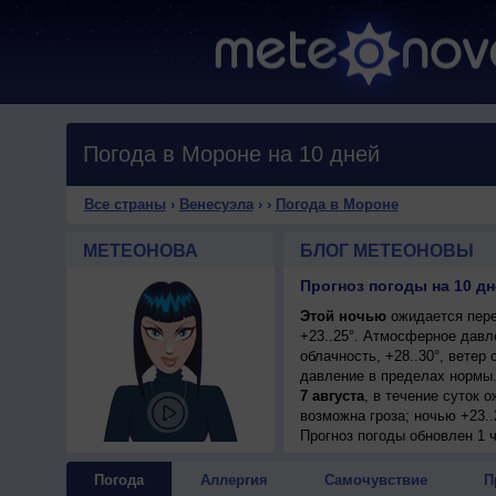
Погода в Мороне на 10 дней
Все страны
›
Венесуэла
›
›
Погода в Мороне
МЕТЕОНОВА
БЛОГ МЕТЕОНОВЫ
Прогноз погоды на 10 дн
Этой ночью
ожидается пере
+23..25°. Атмосферное давл
облачность, +28..30°, вете
давление в пределах нормы.
7 августа
, в течение суток 
возможна гроза; ночью +23..
умеренный.
Прогноз погоды
обновлен 1 
8 августа
, в течение суток 
+27..29°, ветер северо-вост
Погода
Аллергия
Самочувствие
П
9 августа
, ожидается перем