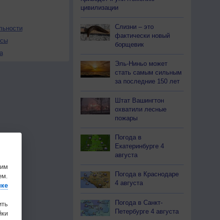
цивилизации
Слизни – это
льности
фактически новый
осы
борщевик
а
Эль-Ниньо может
стать самым сильным
за последние 150 лет
Штат Вашингтон
охватили лесные
пожары
Погода в
Екатеринбурге 4
августа
шим
Погода в Краснодаре
ем.
4 августа
ике
Погода в Санкт-
ить
Петербурге 4 августа
ки