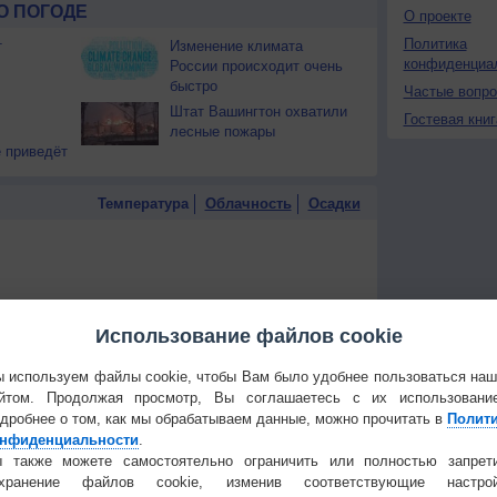
О ПОГОДЕ
О проекте
Политика
т
Изменение климата
конфиденциа
России происходит очень
быстро
Частые вопр
Штат Вашингтон охватили
Гостевая книг
лесные пожары
 приведёт
Температура
Облачность
Осадки
Использование файлов cookie
 используем файлы cookie, чтобы Вам было удобнее пользоваться на
йтом. Продолжая просмотр, Вы соглашаетесь с их использовани
дробнее о том, как мы обрабатываем данные, можно прочитать в
Полит
нфиденциальности
.
 также можете самостоятельно ограничить или полностью запрет
охранение файлов cookie, изменив соответствующие настрой