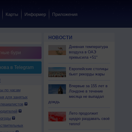
Карты
Информер
Приложения
НОВОСТИ
Дневная температура
воздуха в ОАЭ
тные бури
превысила +51°
ова в Telegram
Европейские столицы
бьют рекорды жары
Е
Впервые за 155 лет в
ды по часам
Лондоне в течение
месяца не выпадал
дня для занятых
дождь
специалистов
водителей
Лето продолжит
погоды
щедро раздавать своё
тепло!
вствительных