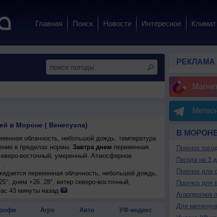
Главная
Поиск
Новости
Интересное
Климат
РЕКЛАМА
Магни
Метеон
ей в Мороне ( Венесуэла)
В МОРОН
менная облачность, небольшой дождь, температура
ение в пределах нормы.
Завтра днем
переменная
Прогноз пого
р северо-восточный, умеренный. Атмосферное
Погода на 3 
 .
Прогноз для 
ожидается переменная облачность, небольшой дождь,
25°, днем +26..28°, ветер северо-восточный,
Прогноз для 
час 43 минуты назад
Агропрогноз 
ожидается ясная погода; ночью +24..26°, днем
Для метеочу
очный, умеренный.
рофи
Агро
Авто
УФ-индекс
енная облачность, небольшой дождь, возможна