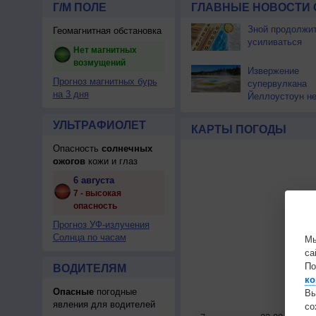
Г/М ПОЛЕ
ГЛАВНЫЕ НОВОСТИ 
Зной продолжи
Геомагнитная обстановка
усиливаться
Нет магнитных
возмущений
Извержение
Прогноз магнитных бурь
супервулкана
на 3 дня
Йеллоустоун не
к уничтожению
цивилизации
УЛЬТРАФИОЛЕТ
КАРТЫ ПОГОДЫ
Опасность
солнечных
ожогов
кожи и глаз
6 августа
7 - высокая
опасность
Прогноз УФ-излучения
Солнца по часам
Мы
са
По
ВОДИТЕЛЯМ
ко
Опасные
погодные
Вы
явления для водителей
с