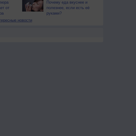
люра
Почему еда вкуснее и
ет от
полезнее, если есть её
ра
руками?
тересные новости