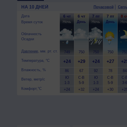
гроза; ночью +23..25°, днем
НА 10 ДНЕЙ
Почасовой
Сего
Дата
6 чт
6 чт
7 пт
7 пт
8 с
Ночь
День
Ночь
День
Ноч
Время суток
Облачность
Осадки
Давление
, мм. рт. ст.
749
750
750
750
75
Температура, °C
+24
+29
+24
+27
+2
Влажность, %
86
67
92
78
84
Ю
С-В
Ю
С-В
С-
Ветер, метр/с
1-3
5-9
1-3
5-9
3-
Комфорт,°C
+24
+32
+24
+30
+2