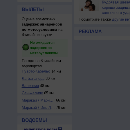
Кудрявая шеве
хорошо защища
ВЫЛЕТЫ
солнечного уда
Оценка возможных
Посмотрите также
другие ин
задержек авиарейсов
по метеоусловиям
на
РЕКЛАМА
ближайшие сутки
Не ожидается
задержек по
метеоусловиям
Погода по ближайшим
аэропортам
Пуэрто-Кабельо
14 км
Ла Бананера
30 км
Валенсия
48 км
Сан-Фелипе
65 км
Маракай / Мариска...
66 км
Маракай / Эль Либ...
78 км
ВОДОЕМЫ
Температура воды