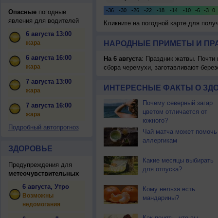
Опасные
погодные
явления для водителей
Кликните на погодной карте для пол
6 августа 13:00
жара
НАРОДНЫЕ ПРИМЕТЫ И ПР
6 августа 16:00
На 6 августа
: Праздник жатвы. Почти
жара
сбора черемухи, заготавливают берез
7 августа 13:00
ИНТЕРЕСНЫЕ ФАКТЫ О ЗД
жара
Почему северный загар
7 августа 16:00
цветом отличается от
жара
южного?
Подробный автопрогноз
Чай матча может помочь
аллергикам
ЗДОРОВЬЕ
Какие месяцы выбирать
Предупреждения для
для отпуска?
метеочувствительных
6 августа, Утро
Кому нельзя есть
Возможны
мандарины?
недомогания
Как понять, что вы