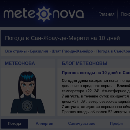
Главная
Пои
Погода в Сан-Жоау-де-Мерити на 10 дней
Все страны
›
Бразилия
›
Штат Рио-де-Жанейро
›
Погода в Сан-Жоа
МЕТЕОНОВА
БЛОГ МЕТЕОНОВЫ
Сегодня днем
ожидается ясная погод
давление в пределах нормы. .
Ближа
температура +22..24°. Атмосферное 
7 августа
, в течение суток ожидается
днем +37..39°, ветер северо-западный
7 августа
, ожидается переменная обла
ветер северо-западный, умеренный.
Прогноз погоды
обновлен 52 минуты н
8 августа
, в течение суток ожидаетс
ночью +20..22°, днем +31..33°, ветер
Погода
Аллергия
Самочувствие
Профи
9 августа
, ожидается малооблачная по