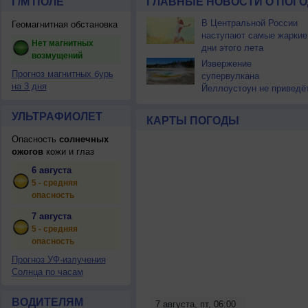
Г/М ПОЛЕ
ГЛАВНЫЕ НОВОСТИ О ПОГО
В Центральной России
Геомагнитная обстановка
наступают самые жаркие
Нет магнитных
дни этого лета
возмущений
Извержение
Прогноз магнитных бурь
супервулкана
на 3 дня
Йеллоустоун не приведё
к уничтожению
цивилизации
УЛЬТРАФИОЛЕТ
КАРТЫ ПОГОДЫ
Опасность
солнечных
ожогов
кожи и глаз
6 августа
5 - средняя
опасность
7 августа
5 - средняя
опасность
Прогноз УФ-излучения
Солнца по часам
ВОДИТЕЛЯМ