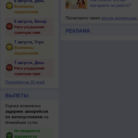
6 августа, День
выгораете на работе?
Возможны
недомогания
Посмотрите также
другие интересные
6 августа, Вечер
Риск ухудшения
РЕКЛАМА
самочувствия
7 августа, Утро
Возможны
недомогания
7 августа, День
Риск ухудшения
самочувствия
Подробно на 10 дней
ВЫЛЕТЫ
Оценка возможных
задержек авиарейсов
по метеоусловиям
на
ближайшие сутки
Не ожидается
задержек по