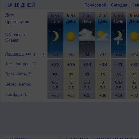
юго-западный, умеренный.
НА 10 ДНЕЙ
Почасовой
Сегодня
Зав
Дата
6 чт
6 чт
7 пт
7 пт
8 сб
8 сб
Ночь
День
Ночь
День
Ночь
Ден
Время суток
Облачность
Осадки
Давление
, мм. рт. ст.
752
749
750
747
753
748
Температура, °C
+22
+35
+23
+38
+21
+32
Влажность, %
55
22
53
15
88
39
С-З
С
С-З
З
С-В
В
Ветер, метр/с
2-5
2-5
2-5
3-6
2-5
5-9
Комфорт,°C
+25
+33
+25
+36
+19
+33