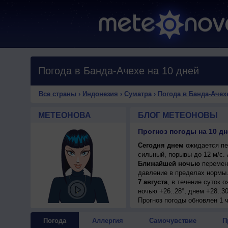
Погода в Банда-Ачехе на 10 дней
Все страны
›
Индонезия
›
Суматра
›
Погода в Банда-Ачех
МЕТЕОНОВА
БЛОГ МЕТЕОНОВЫ
Прогноз погоды на 10 дн
Сегодня днем
ожидается пер
сильный, порывы до 12 м/с.
Ближайшей ночью
переменн
давление в пределах нормы
7 августа
, в течение суток 
ночью +26..28°, днем +28..3
8 августа
Прогноз погоды
, ожидается перем
обновлен 1 
гроза; ночью +26..28°, днем
10 м/с.
Погода
Аллергия
Самочувствие
П
9 августа
, в течение суток 