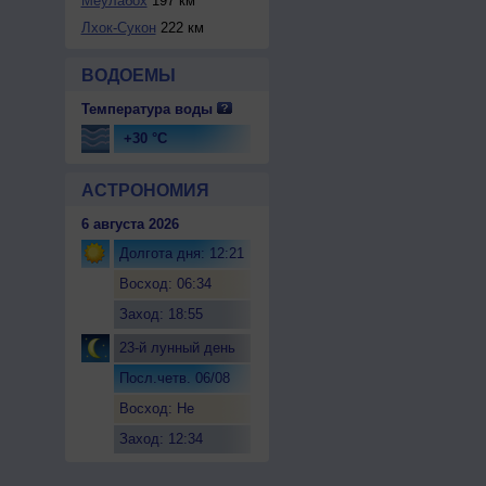
Меулабох
197 км
Лхок-Сукон
222 км
ВОДОЕМЫ
Температура воды
+30 °C
АСТРОНОМИЯ
6 августа 2026
Долгота дня: 12:21
Восход: 06:34
Заход: 18:55
23-й лунный день
Посл.четв. 06/08
Восход: Не
восходит
Заход: 12:34