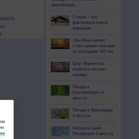
цивилизации
Слизни – это
льности
фактически новый
осы
борщевик
а
Эль-Ниньо может
стать самым сильным
за последние 150 лет
Штат Вашингтон
охватили лесные
пожары
Погода в
Екатеринбурге 4
августа
Погода в Краснодаре
4 августа
шим
ем.
Погода в Санкт-
ике
Петербурге 4 августа