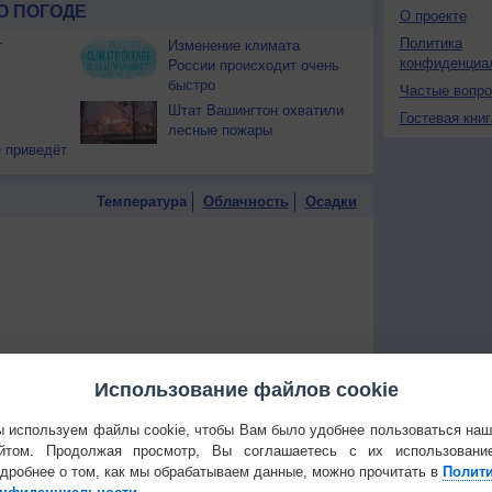
О ПОГОДЕ
О проекте
Политика
т
Изменение климата
конфиденциа
России происходит очень
быстро
Частые вопр
Штат Вашингтон охватили
Гостевая книг
лесные пожары
 приведёт
Температура
Облачность
Осадки
Использование файлов cookie
 используем файлы cookie, чтобы Вам было удобнее пользоваться на
йтом. Продолжая просмотр, Вы соглашаетесь с их использовани
дробнее о том, как мы обрабатываем данные, можно прочитать в
Полит