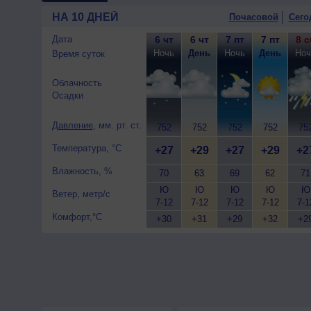
ночью +27..29°, днем +29..3
НА 10 ДНЕЙ
Почасовой
Сего
10 августа
, ожидается пере
гроза; ночью +26..28°, днем
Дата
6 чт
6 чт
7 пт
7 пт
8 с
12 м/с.
Ночь
День
Ночь
День
Ноч
Время суток
Облачность
Осадки
Давление
, мм. рт. ст.
752
752
752
752
75
Температура, °C
+27
+29
+27
+29
+2
Влажность, %
70
63
69
62
71
Ю
Ю
Ю
Ю
Ю
Ветер, метр/с
7-12
7-12
7-12
7-12
7-1
Комфорт,°C
+30
+31
+29
+32
+2