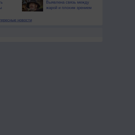
ть
Выявлена связь между
ы
жарой и плохим зрением
тересные новости