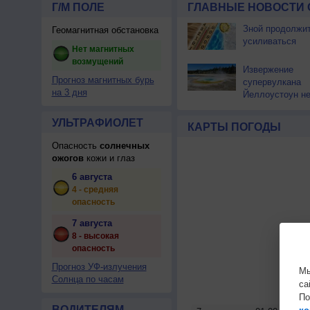
Г/М ПОЛЕ
ГЛАВНЫЕ НОВОСТИ 
Зной продолжи
Геомагнитная обстановка
усиливаться
Нет магнитных
возмущений
Извержение
Прогноз магнитных бурь
супервулкана
на 3 дня
Йеллоустоун не
к уничтожению
цивилизации
УЛЬТРАФИОЛЕТ
КАРТЫ ПОГОДЫ
Опасность
солнечных
ожогов
кожи и глаз
6 августа
4 - средняя
опасность
7 августа
8 - высокая
опасность
Прогноз УФ-излучения
Мы
Солнца по часам
са
По
ВОДИТЕЛЯМ