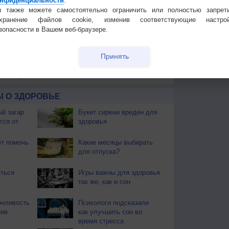
нфиденциальности
.
 также можете самостоятельно ограничить или полностью запрет
охранение файлов cookie, изменив соответствующие настрой
 для получения подробных данных
зопасности в Вашем веб-браузере.
 И ПРАЗДНИКИ
Принять
ы. Почти повсеместно поспел хлеб. Наступает пора
ают березовые веники.
 О ЗДОРОВЬЕ
й загар
Букет сирени вреден для
тся от
здоровья
т помочь
Какие месяцы выбирать
для отпуска?
ться
Игры важны для здоровья
так же, как и сон
онливость
Психологи подсказали
ние
как улучшить сон во
время стресса