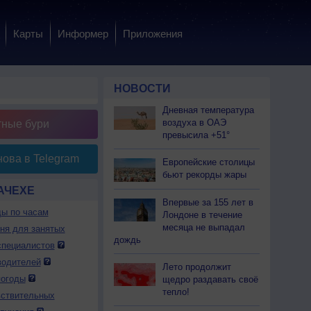
Карты
Информер
Приложения
НОВОСТИ
Дневная температура
воздуха в ОАЭ
тные бури
превысила +51°
ова в Telegram
Европейские столицы
бьют рекорды жары
АЧЕХЕ
Впервые за 155 лет в
ды по часам
Лондоне в течение
месяца не выпадал
дня для занятых
дождь
специалистов
водителей
Лето продолжит
погоды
щедро раздавать своё
тепло!
вствительных