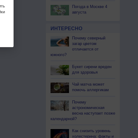
ить
Погода в Москве 4
ки
августа
ИНТЕРЕСНО
Почему северный
загар цветом
отличается от
южного?
Букет сирени вреден
для здоровья
Чай матча может
помочь аллергикам
Почему
астрономическая
весна наступает позже
календарной?
Как снизить уровень
холестерина: факты и