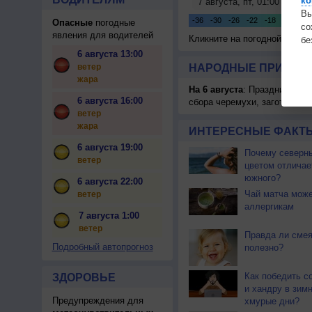
ко
Вы
Опасные
погодные
с
явления для водителей
Кликните на погодной карте
бе
6 августа 13:00
ветер
НАРОДНЫЕ ПРИМЕТЫ
жара
На 6 августа
: Праздник жатв
6 августа 16:00
сбора черемухи, заготавлив
ветер
жара
ИНТЕРЕСНЫЕ ФАКТЫ
6 августа 19:00
Почему северны
ветер
цветом отличае
южного?
6 августа 22:00
Чай матча може
ветер
аллергикам
7 августа 1:00
ветер
Правда ли смея
Подробный автопрогноз
полезно?
Как победить с
ЗДОРОВЬЕ
и хандру в зим
Предупреждения для
хмурые дни?