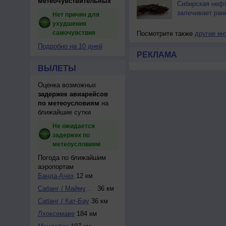
метеочувствительных
Сибирская неф
залечивает ран
Нет причин для
ухудшения
самочувствия
Посмотрите также
другие ин
Подробно на 10 дней
РЕКЛАМА
ВЫЛЕТЫ
Оценка возможных
задержек авиарейсов
по метеоусловиям
на
ближайшие сутки
Не ожидается
задержек по
метеоусловиям
Погода по ближайшим
аэропортам
Банда-Ачех
12 км
Сабанг / Маймун-С...
36 км
Сабанг / Кат-Бау
36 км
Лхоксемаве
184 км