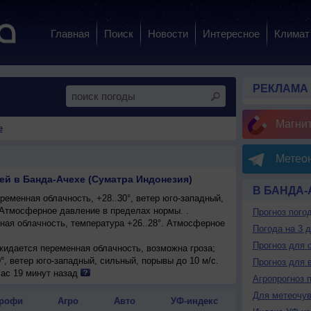
Главная
Поиск
Новости
Интересное
Климат
РЕКЛАМА
Магни
е
Метеон
ей в Банда-Ачехе (Суматра Индонезия)
В БАНДА-
еменная облачность, +28..30°, ветер юго-западный,
 Атмосферное давление в пределах нормы. .
Прогноз пого
ая облачность, температура +26..28°. Атмосферное
Погода на 3 
.
Прогноз для 
ожидается переменная облачность, возможна гроза;
0°, ветер юго-западный, сильный, порывы до 10 м/с.
Прогноз для 
енная облачность, небольшой дождь, возможна
час 19 минут назад
Агропрогноз 
 +29..31°, ветер юго-западный, сильный, порывы до
Для метеочу
рофи
Агро
Авто
УФ-индекс
ожидается переменная облачность, возможна гроза;