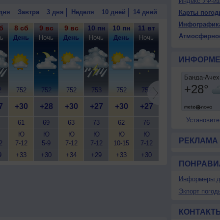
Индекс УФ-из
1°, ветер юго-западный, сильный, порывы до 10 м/с.
дня
Завтра
3 дня
Неделя
10 дней
14 дней
Карты погод
менная облачность, небольшой дождь, возможна
Инфографик
 +29..31°, ветер юго-западный, сильный, порывы до
б
8 сб
9 вс
9 вс
10 пн
10 пн
11 вт
11 вт
12 ср
12
Атмосферно
ь
День
Ночь
День
Ночь
День
Ночь
День
Ночь
Д
ИНФОРМЕ
2
752
752
752
753
752
752
752
752
7
7
+30
+28
+30
+27
+30
+27
+30
+27
+
Установите
61
69
63
73
62
76
61
71
Ю
Ю
Ю
Ю
Ю
Ю
Ю
Ю
РЕКЛАМА
2
7-12
5-9
7-12
7-12
10-15
7-12
7-12
7-12
7
9
+33
+30
+34
+29
+33
+30
+33
+30
+
ПОНРАВИ
Информеры д
Экпорт погод
КОНТАКТ