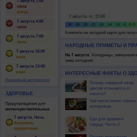
7 августа 1:00
гроза
дождь
7 августа 4:00
гроза
Кликните на погодной карте для пол
7 августа 7:00
гроза
НАРОДНЫЕ ПРИМЕТЫ И ПР
7 августа 10:00
На 7 августа
: Холодницы, зимоуказат
жара
зима холодная.
7 августа 13:00
жара
ИНТЕРЕСНЫЕ ФАКТЫ О ЗД
Подробный автопрогноз
Почему северный загар
цветом отличается от
ЗДОРОВЬЕ
южного?
Чай матча может помочь
Предупреждения для
аллергикам
метеочувствительных
7 августа, Ночь
Еда для здоровья
Возможны
сердца. Часть 2
недомогания
Почему полнолуние