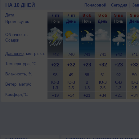
НА 10 ДНЕЙ
Почасовой
Сегодня
Зав
Дата
7 пт
7 пт
8 сб
8 сб
9 вс
9 вс
Ночь
День
Ночь
День
Ночь
Ден
Время суток
Облачность
Осадки
Давление
, мм. рт. ст.
742
740
741
741
742
741
Температура, °C
+22
+32
+23
+32
+23
+32
Влажность, %
98
49
88
51
92
50
Ю-В
Ю-З
В
Ю-З
С-В
Ю-З
Ветер, метр/с
1-3
2-5
1-3
2-5
1-3
2-5
Комфорт,°C
+19
+34
+21
+34
+21
+34