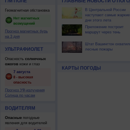
Г/М ПОЛЕ
ГЛАВНЫЕ НОВОСТИ О ПОГО
В Центральной России
Геомагнитная обстановка
наступают самые жаркие
Нет магнитных
дни этого лета
возмущений
Приложение построит
Прогноз магнитных бурь
маршрут через тень
на 3 дня
Штат Вашингтон охватил
УЛЬТРАФИОЛЕТ
лесные пожары
Опасность
солнечных
ожогов
кожи и глаз
КАРТЫ ПОГОДЫ
7 августа
8 - высокая
опасность
Прогноз УФ-излучения
Солнца по часам
ВОДИТЕЛЯМ
Опасные
погодные
явления для водителей