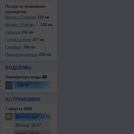
Погода по ближайшим
аэропортам
Медан / Суеондо
126 км
Медан / Куаланаму
148 км
Сиболга
156 км
Гунунг-Ситоли
167 км
Синабанг
188 км
Падангсидемпуан
210 км
ВОДОЕМЫ
Температура воды
+29 °C
АСТРОНОМИЯ
7 августа 2026
Долгота дня: 12:13
Восход: 06:27
Заход: 18:40