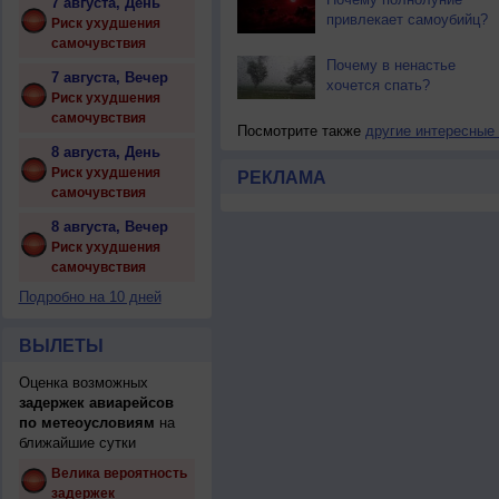
7 августа, День
привлекает самоубийц?
Риск ухудшения
самочувствия
Почему в ненастье
7 августа, Вечер
хочется спать?
Риск ухудшения
самочувствия
Посмотрите также
другие интересные
8 августа, День
Риск ухудшения
РЕКЛАМА
самочувствия
8 августа, Вечер
Риск ухудшения
самочувствия
Подробно на 10 дней
ВЫЛЕТЫ
Оценка возможных
задержек авиарейсов
по метеоусловиям
на
ближайшие сутки
Велика вероятность
задержек