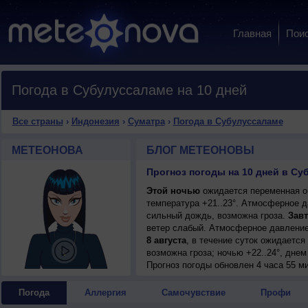
Главная
Пои
Погода в Субулуссаламе на 10 дней
Все страны
›
Индонезия
›
Суматра
›
Погода в Субулуссаламе
МЕТЕОНОВА
БЛОГ МЕТЕОНОВЫ
Прогноз погоды на 10 дней в Су
Этой ночью
ожидается переменная об
температура +21..23°. Атмосферное д
сильный дождь, возможна гроза.
Завт
ветер слабый. Атмосферное давление
8 августа
, в течение суток ожидаетс
возможна гроза; ночью +22..24°, днем 
9 августа
Прогноз погоды
, в течение суток ожидаетс
обновлен 4 часа 55 ми
возможна гроза; ночью +22..24°, днем 
10 августа
, ожидается переменная об
Погода
Аллергия
Самочувствие
Профи
гроза; ночью +21..23°, днем +29..31°,