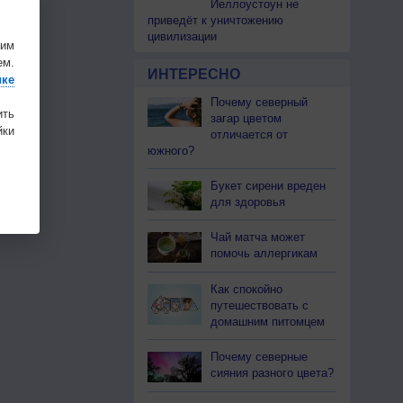
Йеллоустоун не
приведёт к уничтожению
цивилизации
шим
ем.
ИНТЕРЕСНО
ике
Почему северный
ить
загар цветом
ки
отличается от
южного?
Букет сирени вреден
для здоровья
Чай матча может
помочь аллергикам
Как спокойно
путешествовать с
домашним питомцем
Почему северные
сияния разного цвета?