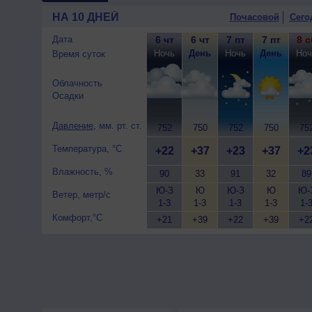
НА 10 ДНЕЙ
Почасовой
Сего
Дата
6 чт
6 чт
7 пт
7 пт
8 с
Ночь
День
Ночь
День
Ноч
Время суток
Облачность
Осадки
Давление
, мм. рт. ст.
752
750
752
750
75
Температура, °C
+22
+37
+23
+37
+2
Влажность, %
90
33
91
32
89
Ю-З
Ю
Ю-З
Ю
Ю-
Ветер, метр/с
1-3
1-3
1-3
1-3
1-
Комфорт,°C
+21
+39
+22
+39
+2