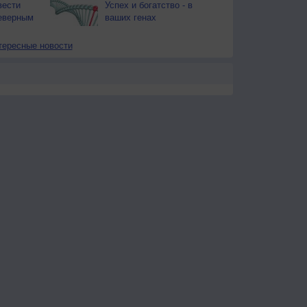
вести
Успех и богатство - в
еверным
ваших генах
тересные новости