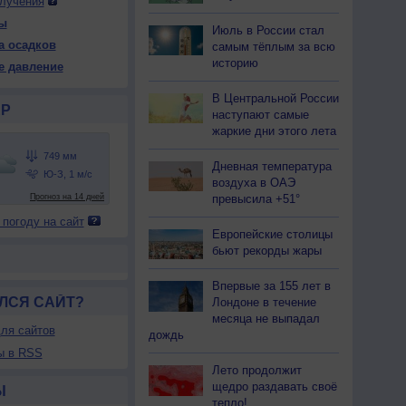
лучения
ы
Июль в России стал
а осадков
самым тёплым за всю
 ср
13 чт
13 чт
14 пт
14 пт
15 сб
15 сб
16 вс
историю
е давление
ень
Ночь
День
Ночь
День
Ночь
День
Ночь
В Центральной России
Р
наступают самые
жаркие дни этого лета
Дневная температура
51
752
751
752
752
752
752
753
воздуха в ОАЭ
36
+26
+35
+25
+30
+24
+33
+24
превысила +51°
 погоду на сайт
37
77
46
91
67
93
55
94
Европейские столицы
-В
Ю-З
С
Ю-З
З
Ю-З
Ю-З
бьют рекорды жары
Штиль
-3
1-3
1-3
1-3
2-5
2-5
1-3
39
+27
+39
+25
+35
+24
+37
+23
Впервые за 155 лет в
ЛСЯ САЙТ?
Лондоне в течение
месяца не выпадал
ля сайтов
дождь
ы в RSS
Лето продолжит
щедро раздавать своё
Ы
тепло!