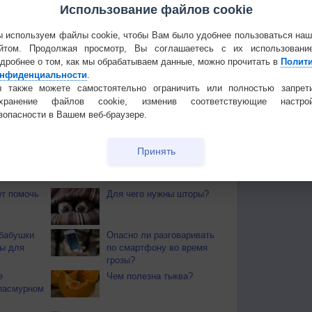
Использование файлов cookie
 используем файлы cookie, чтобы Вам было удобнее пользоваться на
 для получения подробных данных
йтом. Продолжая просмотр, Вы соглашаетесь с их использовани
дробнее о том, как мы обрабатываем данные, можно прочитать в
Полит
 И ПРАЗДНИКИ
нфиденциальности
.
 также можете самостоятельно ограничить или полностью запрет
моуказательницы. Если утренник холодный, то и
охранение файлов cookie, изменив соответствующие настрой
зопасности в Вашем веб-браузере.
 О ЗДОРОВЬЕ
Принять
й загар
Букет сирени вреден для
тся от
здоровья
т помочь
Для чего нужны шторы?
бабушки
Опасно ли разговаривать
ы для
по смартфону во время
грозы?
е
Чем полезна тыква?
пасмурном