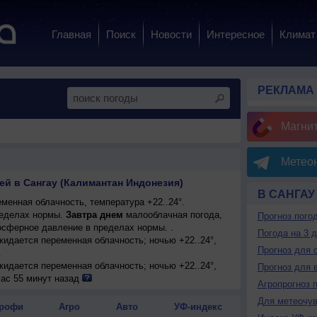
Главная
Поиск
Новости
Интересное
Климат
РЕКЛАМА
Магни
Метеон
ей в Сангау (Калимантан Индонезия)
В САНГАУ
менная облачность, температура +22..24°.
еделах нормы.
Завтра днем
малооблачная погода,
Прогноз пого
мосферное давление в пределах нормы. .
Погода на 3 
ожидается переменная облачность; ночью +22..24°,
Прогноз для 
.
ожидается переменная облачность; ночью +22..24°,
Прогноз для 
.
час 55 минут назад
Агропрогноз 
енная облачность; ночью +22..24°, днем +35..37°,
Для метеочу
рофи
Агро
Авто
УФ-индекс