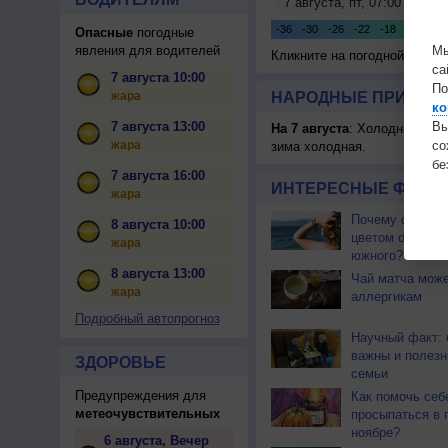
Опасные
погодные
Мы
явления для водителей
Кликните на погодной карте
са
7 августа 10:00
По
жара
НАРОДНЫЕ ПРИМЕТЫ
ко
Вы
7 августа 13:00
На 7 августа
: Холодницы, зи
с
жара
зима холодная.
бе
7 августа 16:00
ИНТЕРЕСНЫЕ ФАКТЫ
жара
Почему северны
8 августа 10:00
цветом отличае
жара
южного?
8 августа 13:00
Чай матча може
жара
аллергикам
Подробный автопрогноз
Научный факт: 
важны и полезн
ЗДОРОВЬЕ
семьи
Предупреждения для
Как помочь себ
метеочувствительных
просыпаться в 
ноябре?
6 августа, Вечер