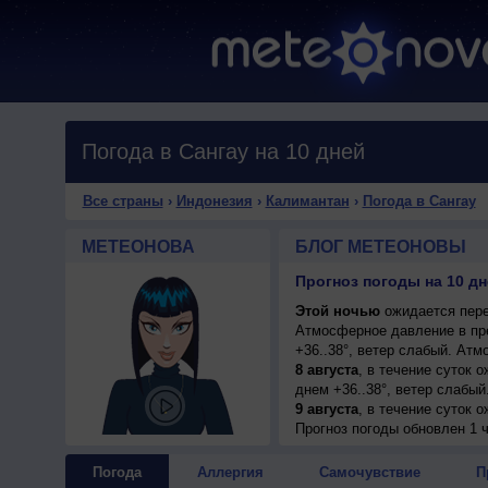
Погода в Сангау на 10 дней
Все страны
›
Индонезия
›
Калимантан
›
Погода в Сангау
МЕТЕОНОВА
БЛОГ МЕТЕОНОВЫ
Прогноз погоды на 10 дн
Этой ночью
ожидается пере
Атмосферное давление в пр
+36..38°, ветер слабый. Ат
8 августа
, в течение суток 
днем +36..38°, ветер слабый
9 августа
, в течение суток 
днем +33..35°, ветер слабый
Прогноз погоды
обновлен 1 
10 августа
, ожидается перем
ветер слабый.
Погода
Аллергия
Самочувствие
П