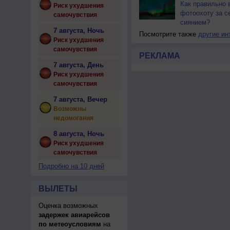
Как правильно 
Риск ухудшения
фотоохоту за с
самочувствия
сиянием?
7 августа, Ночь
Посмотрите также
другие ин
Риск ухудшения
самочувствия
РЕКЛАМА
7 августа, День
Риск ухудшения
самочувствия
7 августа, Вечер
Возможны
недомогания
8 августа, Ночь
Риск ухудшения
самочувствия
Подробно на 10 дней
ВЫЛЕТЫ
Оценка возможных
задержек авиарейсов
по метеоусловиям
на