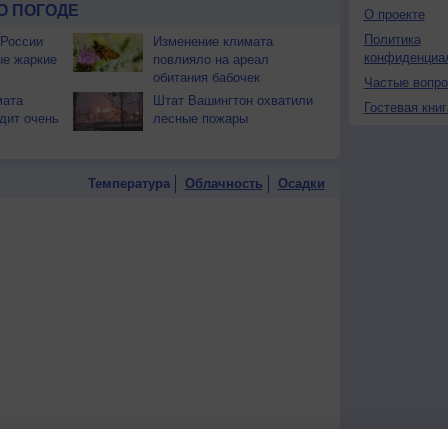
О ПОГОДЕ
О проекте
Политика
 России
Изменение климата
конфиденциа
ые жаркие
повлияло на ареал
обитания бабочек
Частые вопр
мата
Штат Вашингтон охватили
Гостевая книг
дит очень
лесные пожары
Температура
Облачность
Осадки