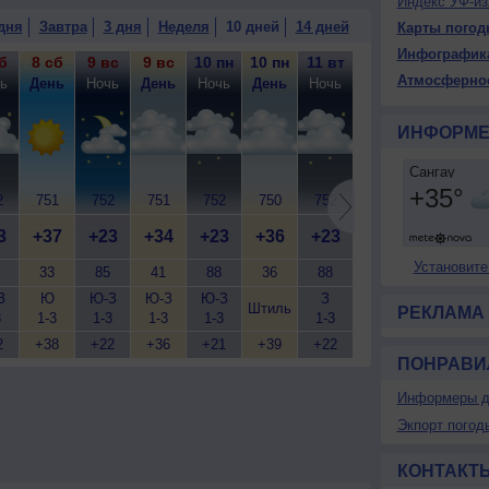
Индекс УФ-из
дня
Завтра
3 дня
Неделя
10 дней
14 дней
Карты погод
Инфографик
б
8 сб
9 вс
9 вс
10 пн
10 пн
11 вт
11 вт
12 ср
12
Атмосферно
ь
День
Ночь
День
Ночь
День
Ночь
День
Ночь
Д
ИНФОРМЕ
2
751
752
751
752
750
752
750
752
7
3
+37
+23
+34
+23
+36
+23
+37
+24
+
Установите
33
85
41
88
36
88
33
87
З
Ю
Ю-З
Ю-З
Ю-З
З
Ю
Ю-З
С
Штиль
РЕКЛАМА
3
1-3
1-3
1-3
1-3
1-3
1-3
1-3
1
2
+38
+22
+36
+21
+39
+22
+39
+23
+
ПОНРАВИ
Информеры д
Экпорт погод
КОНТАКТ