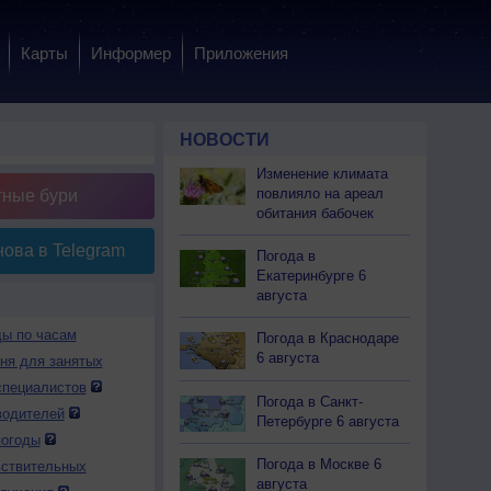
Карты
Информер
Приложения
НОВОСТИ
Изменение климата
повлияло на ареал
тные бури
обитания бабочек
ова в Telegram
Погода в
Екатеринбурге 6
августа
ды по часам
Погода в Краснодаре
6 августа
дня для занятых
специалистов
Погода в Санкт-
водителей
Петербурге 6 августа
погоды
Погода в Москве 6
вствительных
августа