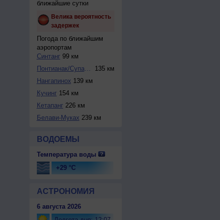
ближайшие сутки
Велика вероятность
задержек
Погода по ближайшим
аэропортам
Синтанг
99 км
Понтианак/Супадио
135 км
Нангапинох
139 км
Кучинг
154 км
Кетапанг
226 км
Белави-Муках
239 км
ВОДОЕМЫ
Температура воды
+29 °C
АСТРОНОМИЯ
6 августа 2026
Долгота дня: 12:07