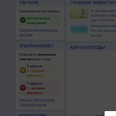
Г/М ПОЛЕ
ГЛАВНЫЕ НОВОСТИ 
В Центральной
Геомагнитная обстановка
наступают сам
Нет магнитных
дни этого лета
возмущений
Изменение кли
Прогноз магнитных бурь
России происхо
на 3 дня
быстро
УЛЬТРАФИОЛЕТ
КАРТЫ ПОГОДЫ
Опасность
солнечных
ожогов
кожи и глаз
6 августа
4 - средняя
опасность
7 августа
7 - высокая
опасность
Прогноз УФ-излучения
Солнца по часам
ВОДИТЕЛЯМ