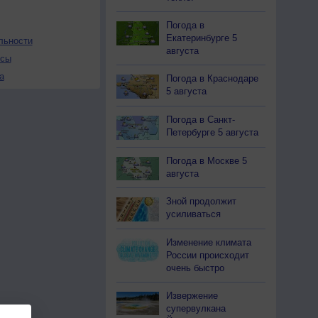
Погода в
Екатеринбурге 5
льности
августа
осы
а
Погода в Краснодаре
5 августа
Погода в Санкт-
Петербурге 5 августа
Погода в Москве 5
августа
Зной продолжит
усиливаться
Изменение климата
России происходит
очень быстро
Извержение
супервулкана