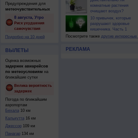
Предупреждения для
комнатные растения
метеочувствительных
очищают воздух?
8 августа, Утро
10 привычек, которые
Риск ухудшения
разрушают здоровье
самочувствия
кишечника. Часть 1
Посмотрите также
другие интересные
Подробно на 10 дней
РЕКЛАМА
ВЫЛЕТЫ
Оценка возможных
задержек авиарейсов
по метеоусловиям
на
ближайшие сутки
Велика вероятность
задержек
Погода по ближайшим
аэропортам
Бехала
10 км
Калькутта
16 км
Джессор
109 км
Панагар
134 км