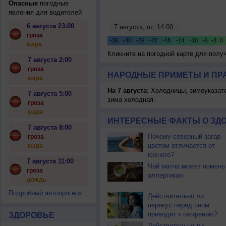
Опасные
погодные
явления для водителей
6 августа 23:00
гроза
жара
Кликните на погодной карте для пол
7 августа 2:00
гроза
НАРОДНЫЕ ПРИМЕТЫ И ПР
жара
На 7 августа
: Холодницы, зимоуказат
7 августа 5:00
зима холодная.
гроза
жара
ИНТЕРЕСНЫЕ ФАКТЫ О ЗД
7 августа 8:00
Почему северный загар
гроза
цветом отличается от
жара
южного?
7 августа 11:00
Чай матча может помочь
гроза
аллергикам
дождь
Подробный автопрогноз
Действительно ли
перекус перед сном
приводит к ожирению?
ЗДОРОВЬЕ
Действительно ли