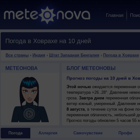
Главная
Пои
Погода в Ховрахе на 10 дней
Все страны
›
Индия
›
Штат Западная Бенгалия
›
Погода в Ховрахе
МЕТЕОНОВА
БЛОГ МЕТЕОНОВЫ
Этой ночью
ожидается переменная об
температура +26..28°. Давление немн
гроза.
Завтра днем
переменная облачн
ветер южный, умеренный. Давление н
8 августа
, в течение суток на фоне 
переменная облачность, небольшой до
днем +31..33°, ветер южный, умеренн
Прогноз погоды
обновлен 5 часов 55 м
9 августа
, в течение суток на фоне 
переменная облачность, небольшой до
Погода
Аллергия
Самочувствие
Профи
днем +31..33°, ветер южный, умеренн