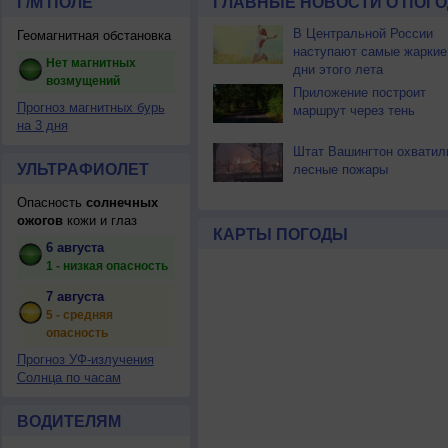
Г/М ПОЛЕ
ГЛАВНЫЕ НОВОСТИ О ПОГО
В Центральной России
Геомагнитная обстановка
наступают самые жаркие
Нет магнитных
дни этого лета
возмущений
Приложение построит
Прогноз магнитных бурь
маршрут через тень
на 3 дня
Штат Вашингтон охватил
УЛЬТРАФИОЛЕТ
лесные пожары
Опасность
солнечных
ожогов
кожи и глаз
КАРТЫ ПОГОДЫ
6 августа
1 - низкая опасность
7 августа
5 - средняя
опасность
Прогноз УФ-излучения
Солнца по часам
ВОДИТЕЛЯМ