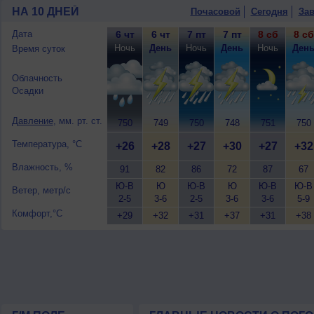
10 августа
, ожидается переменная обл
НА 10 ДНЕЙ
Почасовой
Сегодня
Зав
ветер южный, умеренный.
Дата
6 чт
6 чт
7 пт
7 пт
8 сб
8 сб
Ночь
День
Ночь
День
Ночь
Ден
Время суток
Облачность
Осадки
Давление
, мм. рт. ст.
750
749
750
748
751
750
Температура, °C
+26
+28
+27
+30
+27
+32
Влажность, %
91
82
86
72
87
67
Ю-В
Ю
Ю-В
Ю
Ю-В
Ю-В
Ветер, метр/с
2-5
3-6
2-5
3-6
3-6
5-9
Комфорт,°C
+29
+32
+31
+37
+31
+38