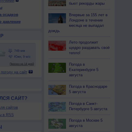
лучения
бьют рекорды жары
ы
а осадков
Впервые за 155 лет в
 ср
13 чт
13 чт
14 пт
14 пт
15 сб
15 сб
16 вс
Лондоне в течение
е давление
ень
Ночь
День
Ночь
День
Ночь
День
Ночь
месяца не выпадал
дождь
Р
Лето продолжит
щедро раздавать своё
тепло!
48
750
749
749
749
750
749
749
28
+25
+28
+25
+28
+25
+27
+25
Погода в
Екатеринбурге 5
 погоду на сайт
73
80
73
79
69
83
69
83
августа
Ю
Ю
Ю
Ю
Ю
Ю
Ю
Ю
-12
7-12
7-12
7-12
10-15
7-12
10-15
7-12
Погода в Краснодаре
5 августа
31
+25
+31
+25
+30
+25
+30
+25
ЛСЯ САЙТ?
Погода в Санкт-
ля сайтов
Петербурге 5 августа
ы в RSS
Погода в Москве 5
августа
Ы