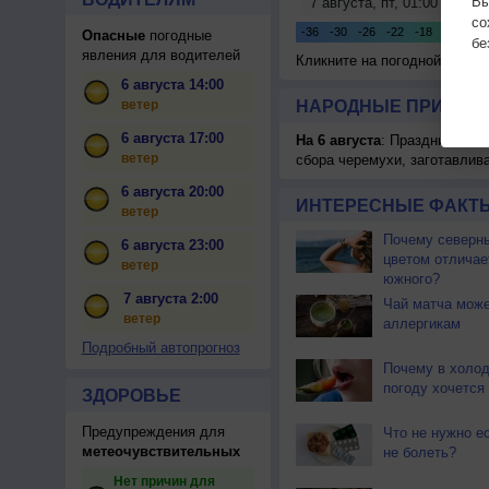
Вы
с
Опасные
погодные
бе
явления для водителей
Кликните на погодной карте
6 августа 14:00
ветер
НАРОДНЫЕ ПРИМЕТЫ
6 августа 17:00
На 6 августа
: Праздник жатв
ветер
сбора черемухи, заготавлив
6 августа 20:00
ИНТЕРЕСНЫЕ ФАКТЫ
ветер
Почему северны
6 августа 23:00
цветом отличае
ветер
южного?
7 августа 2:00
Чай матча може
ветер
аллергикам
Подробный автопрогноз
Почему в холо
погоду хочется
ЗДОРОВЬЕ
Предупреждения для
Что не нужно ес
метеочувствительных
не болеть?
Нет причин для