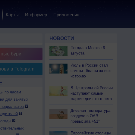
Карты
Информер
Приложения
НОВОСТИ
Погода в Москве 6
августа
тные бури
Июль в России стал
ова в Telegram
самым тёплым за всю
историю
Е
В Центральной России
ды по часам
наступают самые
жаркие дни этого лета
дня для занятых
специалистов
Дневная температура
водителей
воздуха в ОАЭ
погоды
превысила +51°
вствительных
Европейские столицы