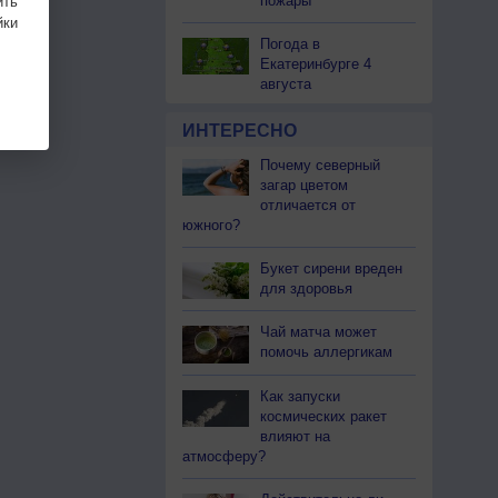
пожары
ить
ки
Погода в
Екатеринбурге 4
августа
ИНТЕРЕСНО
Почему северный
загар цветом
отличается от
южного?
Букет сирени вреден
для здоровья
Чай матча может
помочь аллергикам
Как запуски
космических ракет
влияют на
атмосферу?