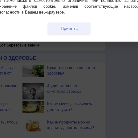
 также можете самостоятельно ограничить или полностью запрет
охранение файлов cookie, изменив соответствующие настрой
зопасности в Вашем веб-браузере.
 для получения подробных данных
Принять
 И ПРАЗДНИКИ
ы. Почти повсеместно поспел хлеб. Наступает пора
ают березовые веники.
 О ЗДОРОВЬЕ
й загар
Букет сирени вреден для
тся от
здоровья
т помочь
4 удивительных
симптома стресса
дную
Какие месяцы выбирать
 есть?
для отпуска?
ть, чтобы
Какие продукты можно
хранить десятилетиями?