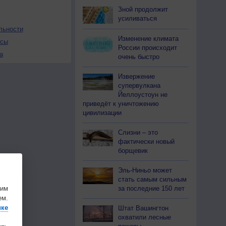
Зной продолжит
усиливаться
льности
Изменение климата
осы
России происходит
а
очень быстро
Извержение
супервулкана
Йеллоустоун не
приведёт к уничтожению
цивилизации
Слизни – это
фактически новый
борщевик
Эль-Ниньо может
стать самым сильным
шим
за последние 150 лет
ем.
ике
Штат Вашингтон
охватили лесные