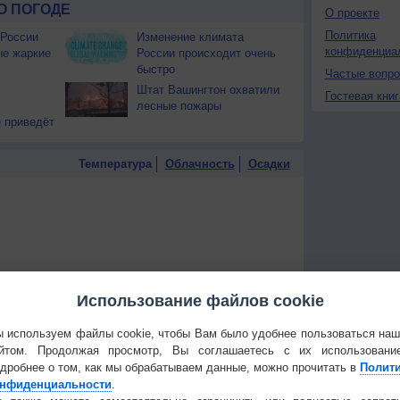
О ПОГОДЕ
О проекте
Политика
 России
Изменение климата
конфиденциа
ые жаркие
России происходит очень
быстро
Частые вопр
Штат Вашингтон охватили
Гостевая книг
лесные пожары
 приведёт
Температура
Облачность
Осадки
Использование файлов cookie
 используем файлы cookie, чтобы Вам было удобнее пользоваться на
йтом. Продолжая просмотр, Вы соглашаетесь с их использовани
дробнее о том, как мы обрабатываем данные, можно прочитать в
Полит
нфиденциальности
.