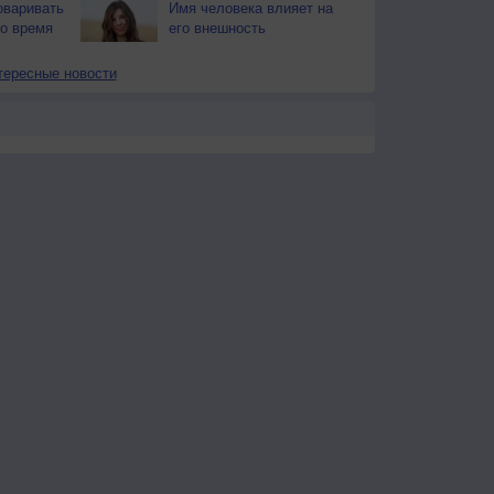
оваривать
Имя человека влияет на
о время
его внешность
тересные новости