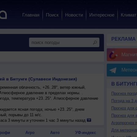
Главная
Поиск
Новости
Интересное
Климат
РЕКЛАМА
Магни
Метеон
ей в Битунге (Сулавеси Индонезия)
В БИТУНГ
еменная облачность, +26..28°, ветер южный,
 Атмосферное давление в пределах нормы. .
Прогноз пого
года, температура +23..25°. Атмосферное давление
Погода на 3 
Прогноз для 
ожидается ясная погода; ночью +23..25°, днем
ный, порывы до 11 м/с.
Прогноз для 
погода; ночью +23..25°, днем +26..28°, ветер южный,
аса 3 минуты и уточнен 1 час 3 минуты назад
Агропрогноз 
Для метеочу
ожидается малооблачная погода; ночью +23..25°,
рофи
Агро
Авто
УФ-индекс
 сильный, порывы до 10 м/с.