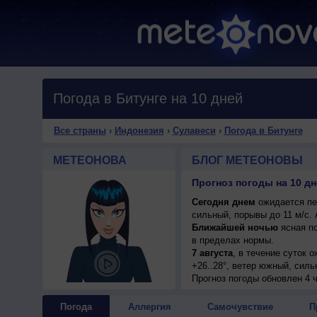
Погода в Битунге на 10 дней
Все страны
›
Индонезия
›
Сулавеси
›
Погода в Битунге
МЕТЕОНОВА
БЛОГ МЕТЕОНОВЫ
Прогноз погоды на 10 дн
Сегодня днем
ожидается пер
сильный, порывы до 11 м/с.
Ближайшей ночью
ясная по
в пределах нормы.
7 августа
, в течение суток 
+26..28°, ветер южный, силь
8 августа
Прогноз погоды
, ожидается ясная 
обновлен 4 ч
сильный, порывы до 11 м/с.
9 августа
, в течение суток 
Погода
Аллергия
Самочувствие
П
днем +26..28°, ветер южный,