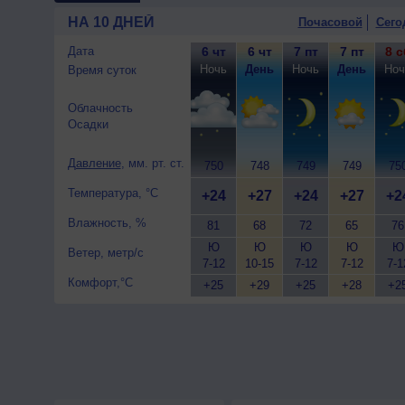
10 августа
, ожидается перем
НА 10 ДНЕЙ
Почасовой
Сего
ветер южный, сильный, поры
Дата
6 чт
6 чт
7 пт
7 пт
8 с
Ночь
День
Ночь
День
Ноч
Время суток
Облачность
Осадки
Давление
, мм. рт. ст.
750
748
749
749
75
Температура, °C
+24
+27
+24
+27
+2
Влажность, %
81
68
72
65
76
Ю
Ю
Ю
Ю
Ю
Ветер, метр/с
7-12
10-15
7-12
7-12
7-1
Комфорт,°C
+25
+29
+25
+28
+2