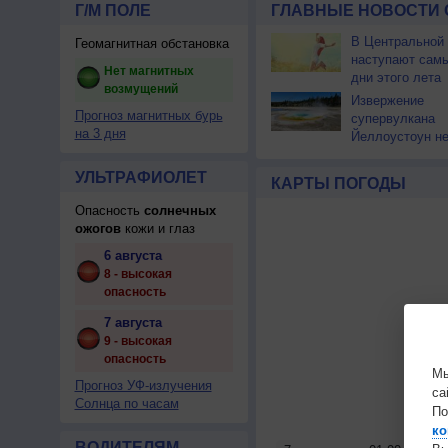
Г/М ПОЛЕ
ГЛАВНЫЕ НОВОСТИ 
В Центральной
Геомагнитная обстановка
наступают сам
Нет магнитных
дни этого лета
возмущений
Извержение
Прогноз магнитных бурь
супервулкана
на 3 дня
Йеллоустоун не
к уничтожению
цивилизации
УЛЬТРАФИОЛЕТ
КАРТЫ ПОГОДЫ
Опасность
солнечных
ожогов
кожи и глаз
6 августа
8 - высокая
опасность
7 августа
9 - высокая
опасность
Мы
Прогноз УФ-излучения
са
Солнца по часам
По
ко
ВОДИТЕЛЯМ