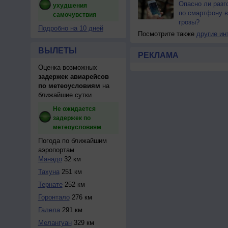
Опасно ли разг
ухудшения
по смартфону в
самочувствия
грозы?
Подробно на 10 дней
Посмотрите также
другие ин
ВЫЛЕТЫ
РЕКЛАМА
Оценка возможных
задержек авиарейсов
по метеоусловиям
на
ближайшие сутки
Не ожидается
задержек по
метеоусловиям
Погода по ближайшим
аэропортам
Манадо
32 км
Тахуна
251 км
Тернате
252 км
Горонтало
276 км
Галела
291 км
Мелангуан
329 км